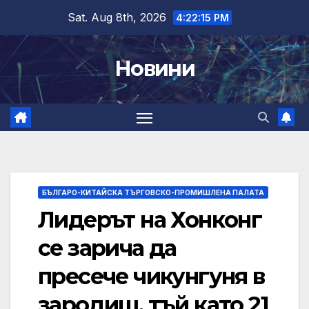
Skip
Sat. Aug 8th, 2026
4:22:16 PM
to
content
Новини
БЪЛГАРО-КИТАЙСКА ТЪРГОВСКО-ПРОМИШЛЕНА ПАЛАТА
Лидерът на Хонконг
се зарича да
пресече чикунгуня в
зародиш, тъй като 21