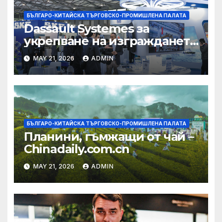
БЪЛГАРО-КИТАЙСКА ТЪРГОВСКО-ПРОМИШЛЕНА ПАЛАТА
Dassault Systemes за
укрепване на изграждането
на AI екосистема в Китай
MAY 21, 2026
ADMIN
БЪЛГАРО-КИТАЙСКА ТЪРГОВСКО-ПРОМИШЛЕНА ПАЛАТА
Планини, гъмжащи от чай –
Chinadaily.com.cn
MAY 21, 2026
ADMIN