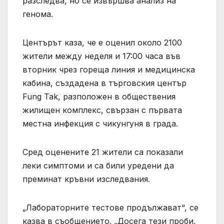
разследва, но се извършва анализ на
генома.
Центърът каза, че е оценил около 2100
жители между неделя и 17:00 часа във
вторник чрез гореща линия и медицинска
кабина, създадена в търговския център
Fung Tak, разположен в обществения
жилищен комплекс, свързан с първата
местна инфекция с чикунгуня в града.
Сред оценените 21 жители са показали
леки симптоми и са били уредени да
преминат кръвни изследвания.
„Лабораторните тестове продължават“, се
казва в съобщението. „Досега тези проби,