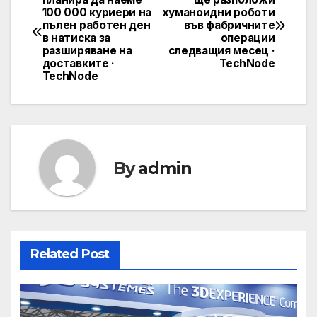
100 000 куриери на
хуманоидни роботи
navigation
пълен работен ден
във фабричните
в натиска за
операции
разширяване на
следващия месец ·
доставките ·
TechNode
TechNode
By
admin
Related Post