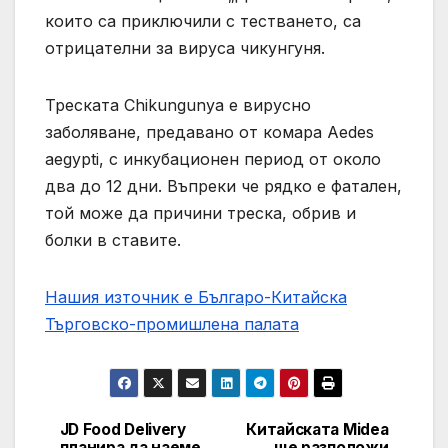
които са приключили с тестването, са
отрицателни за вируса чикунгуня.
Треската Chikungunya е вирусно
заболяване, предавано от комара Aedes
aegypti, с инкубационен период от около
два до 12 дни. Въпреки че рядко е фатален,
той може да причини треска, обрив и
болки в ставите.
Нашия източник е Българо-Китайска
Търговско-промишлена палaта
JD Food Delivery
Китайската Midea
Post
планира да наеме
ще разположи