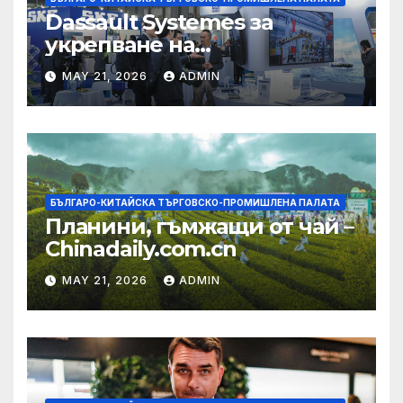
Dassault Systemes за
укрепване на
изграждането на AI
MAY 21, 2026
ADMIN
екосистема в Китай
БЪЛГАРО-КИТАЙСКА ТЪРГОВСКО-ПРОМИШЛЕНА ПАЛАТА
Планини, гъмжащи от чай –
Chinadaily.com.cn
MAY 21, 2026
ADMIN