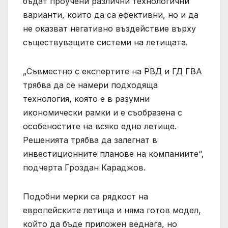
бъдат проучени различни технологични
варианти, които да са ефективни, но и да
не оказват негативно въздействие върху
съществуващите системи на летищата.
„Съвместно с експертите на РВД и ГД ГВА
трябва да се намери подходяща
технология, която е в разумни
икономически рамки и е съобразена с
особеностите на всяко едно летище.
Решенията трябва да залегнат в
инвестиционните планове на компаниите“,
подчерта Гроздан Караджов.
Подобни мерки са рядкост на
европейските летища и няма готов модел,
който да бъде приложен веднага, но