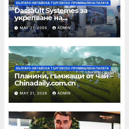
БЪЛГАРО-КИТАЙСКА ТЪРГОВСКО-ПРОМИШЛЕНА ПАЛАТА
Dassault Systemes за
укрепване на
изграждането на AI
MAY 21, 2026
ADMIN
екосистема в Китай
БЪЛГАРО-КИТАЙСКА ТЪРГОВСКО-ПРОМИШЛЕНА ПАЛАТА
Планини, гъмжащи от чай –
Chinadaily.com.cn
MAY 21, 2026
ADMIN