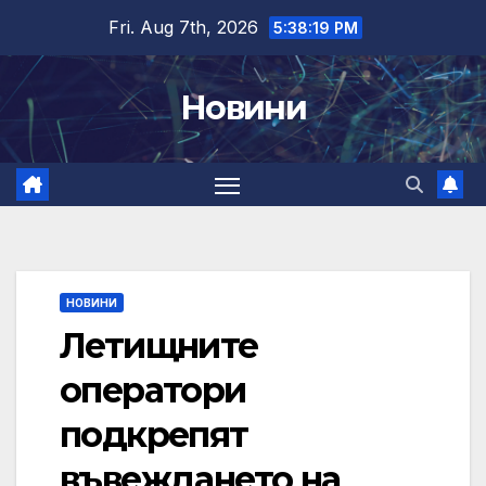
Skip
Fri. Aug 7th, 2026
5:38:20 PM
to
content
Новини
НОВИНИ
Летищните
оператори
подкрепят
въвеждането на