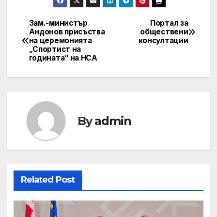
Зам.-министър
Портал за
Post
Андонов присъства
обществени
на церемонията
консултации
navigation
„Спортист на
годината“ на НСА
By
admin
Related Post