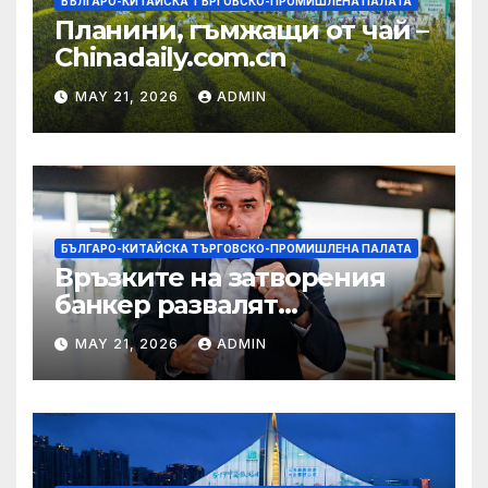
БЪЛГАРО-КИТАЙСКА ТЪРГОВСКО-ПРОМИШЛЕНА ПАЛАТА
Планини, гъмжащи от чай –
Chinadaily.com.cn
MAY 21, 2026
ADMIN
БЪЛГАРО-КИТАЙСКА ТЪРГОВСКО-ПРОМИШЛЕНА ПАЛАТА
Връзките на затворения
банкер развалят
надеждите на Флавио
MAY 21, 2026
ADMIN
Болсонаро за президент на
Бразилия