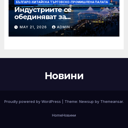
БЪЛГАРО-КИТАЙСКА ТЪРГОВСКО-ПРОМИШЛЕНА ПАЛАТА
Индустриите се
обединяват за
висококачествен растеж на
MAY 21, 2026
ADMIN
културния и
туристическия сектор
Новини
Proudly powered by WordPress
|
Theme:
Newsup
by
Themeansar
.
Home
Новини