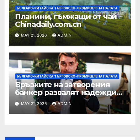
БЪЛГАРО-КИТАЙСКА ТЪРГОВСКО-ПРОМИШЛЕНА ПАЛАТА
Планини, гъмжащи от чай –
Chinadaily.com.cn
MAY 21, 2026
ADMIN
БЪЛГАРО-КИТАЙСКА ТЪРГОВСКО-ПРОМИШЛЕНА ПАЛАТА
Връзките на затворения
банкер развалят надеждите
на Флавио Болсонаро за
MAY 21, 2026
ADMIN
президент на Бразилия