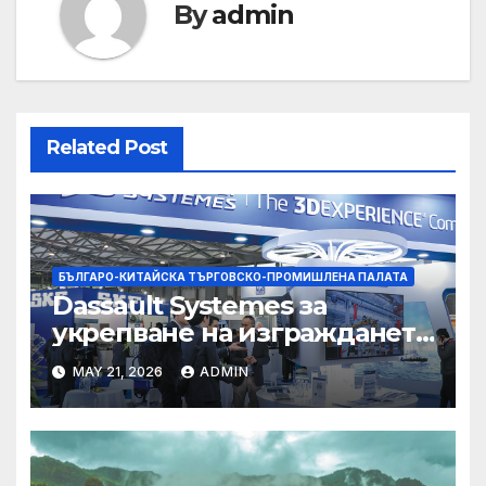
By
admin
Related Post
БЪЛГАРО-КИТАЙСКА ТЪРГОВСКО-ПРОМИШЛЕНА ПАЛАТА
Dassault Systemes за
укрепване на изграждането
на AI екосистема в Китай
MAY 21, 2026
ADMIN