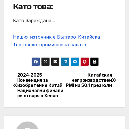
Като това:
Като Зареждане …
Нашия източник е Българо-Китайска
Търговско-промишлена палaта
2024-2025
Китайския
Post
Конвенция за
непроизводствен
изобретение Китай
PMI на 50.1 през юли
navigation
Национални финали
се отваря в Хенан