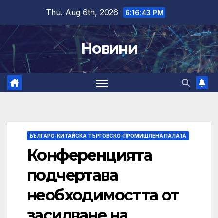
Skip
Thu. Aug 6th, 2026
6:16:44 PM
to
content
Новини
БЪЛГАРО-КИТАЙСКА ТЪРГОВСКО-ПРОМИШЛЕНА ПАЛАТА
Конференцията
подчертава
необходимостта от
засилване на