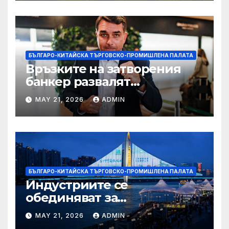
БЪЛГАРО-КИТАЙСКА ТЪРГОВСКО-ПРОМИШЛЕНА ПАЛАТА
Връзките на затворения
банкер развалят
надеждите на Флавио
MAY 21, 2026
ADMIN
Болсонаро за президент на
Бразилия
БЪЛГАРО-КИТАЙСКА ТЪРГОВСКО-ПРОМИШЛЕНА ПАЛАТА
Индустриите се
обединяват за
висококачествен растеж на
MAY 21, 2026
ADMIN
културния и