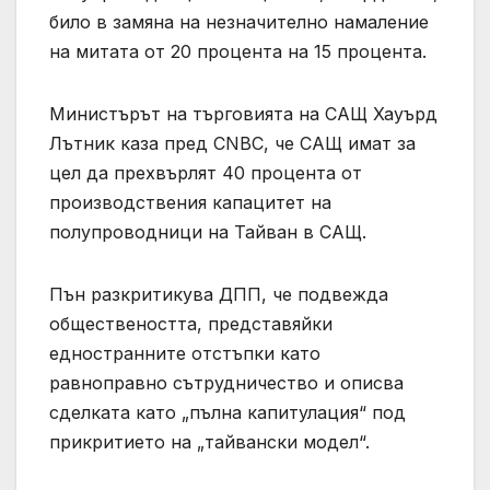
било в замяна на незначително намаление
на митата от 20 процента на 15 процента.
Министърът на търговията на САЩ Хауърд
Лътник каза пред CNBC, че САЩ имат за
цел да прехвърлят 40 процента от
производствения капацитет на
полупроводници на Тайван в САЩ.
Пън разкритикува ДПП, че подвежда
обществеността, представяйки
едностранните отстъпки като
равноправно сътрудничество и описва
сделката като „пълна капитулация“ под
прикритието на „тайвански модел“.