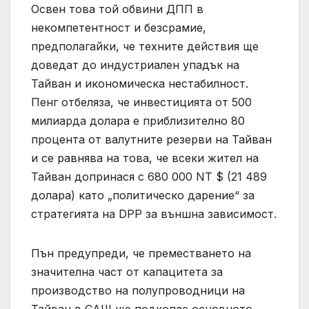
Освен това той обвини ДПП в
некомпетентност и безсрамие,
предполагайки, че техните действия ще
доведат до индустриален упадък на
Тайван и икономическа нестабилност.
Пенг отбеляза, че инвестицията от 500
милиарда долара е приблизително 80
процента от валутните резерви на Тайван
и се равнява на това, че всеки жител на
Тайван допринася с 680 000 NT $ (21 489
долара) като „политическо дарение“ за
стратегията на DPP за външна зависимост.
Пън предупреди, че преместването на
значителна част от капацитета за
производство на полупроводници на
Тайван в САЩ ще подкопае основното