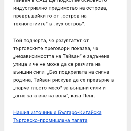
индустриално предимство на острова,
превръщайки го от „остров на
технологиите“ в „кух остров“.
Той подчерта, че резултатът от
търговските преговори показва, че
„независимостта на Тайван“ е задънена
улица и че не може да се разчита на
външни сили. „Без подкрепата на силна
родина, Тайван рискува да се превърне в
„парче тлъсто месо“ за външни сили и
„агне за клане на воля“, каза Пенг.
Нашия източник е Българо-Китайска
Търговско-промишлена палaта