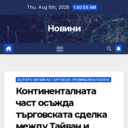
Skip
Thu. Aug 6th, 2026
1:40:57 AM
to
content
Новини
БЪЛГАРО-КИТАЙСКА ТЪРГОВСКО-ПРОМИШЛЕНА ПАЛАТА
Континенталната
част осъжда
търговската сделка
между Тайван и