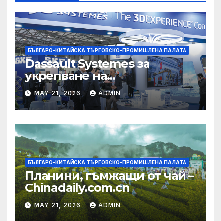
БЪЛГАРО-КИТАЙСКА ТЪРГОВСКО-ПРОМИШЛЕНА ПАЛАТА
Dassault Systemes за
укрепване на
изграждането на AI
MAY 21, 2026
ADMIN
екосистема в Китай
БЪЛГАРО-КИТАЙСКА ТЪРГОВСКО-ПРОМИШЛЕНА ПАЛАТА
Планини, гъмжащи от чай –
Chinadaily.com.cn
MAY 21, 2026
ADMIN