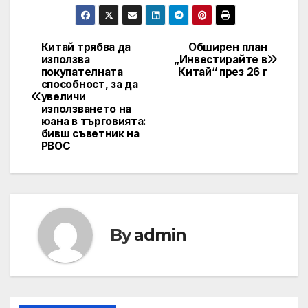
Китай трябва да
Обширен план
Post
използва
„Инвестирайте в
покупателната
Китай“ през 26 г
navigation
способност, за да
увеличи
използването на
юана в търговията:
бивш съветник на
PBOC
By
admin