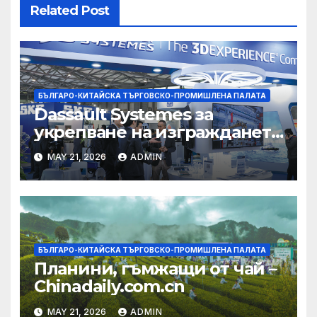
Related Post
БЪЛГАРО-КИТАЙСКА ТЪРГОВСКО-ПРОМИШЛЕНА ПАЛАТА
Dassault Systemes за
укрепване на изграждането
на AI екосистема в Китай
MAY 21, 2026
ADMIN
БЪЛГАРО-КИТАЙСКА ТЪРГОВСКО-ПРОМИШЛЕНА ПАЛАТА
Планини, гъмжащи от чай –
Chinadaily.com.cn
MAY 21, 2026
ADMIN