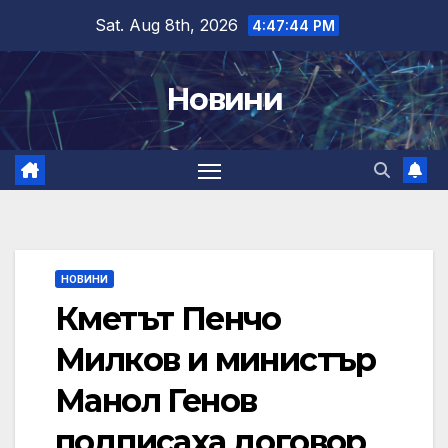
Skip
Sat. Aug 8th, 2026
4:47:45 PM
to
content
Новини
НОВИНИ
Кметът Пенчо
Милков и министър
Манол Генов
подписаха договор