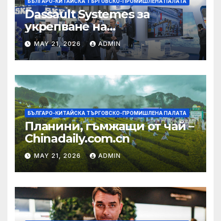
БЪЛГАРО-КИТАЙСКА ТЪРГОВСКО-ПРОМИШЛЕНА ПАЛАТА
Dassault Systemes за
укрепване на
изграждането на AI
MAY 21, 2026
ADMIN
екосистема в Китай
БЪЛГАРО-КИТАЙСКА ТЪРГОВСКО-ПРОМИШЛЕНА ПАЛАТА
Планини, гъмжащи от чай –
Chinadaily.com.cn
MAY 21, 2026
ADMIN