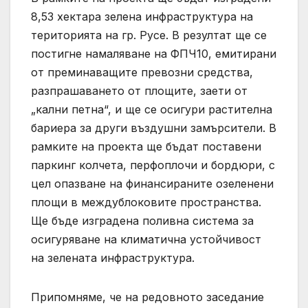
8,53 хектара зелена инфраструктура на
територията на гр. Русе. В резултат ще се
постигне намаляване на ФПЧ10, емитирани
от преминаващите превозни средства,
разпрашаването от площите, заети от
„кални петна“, и ще се осигури растителна
бариера за други въздушни замърсители. В
рамките на проекта ще бъдат поставени
паркинг колчета, перфоплочи и бордюри, с
цел опазване на финансираните озеленени
площи в междублоковите пространства.
Ще бъде изградена поливна система за
осигуряване на климатична устойчивост
на зелената инфраструктура.
Припомняме, че на редовното заседание