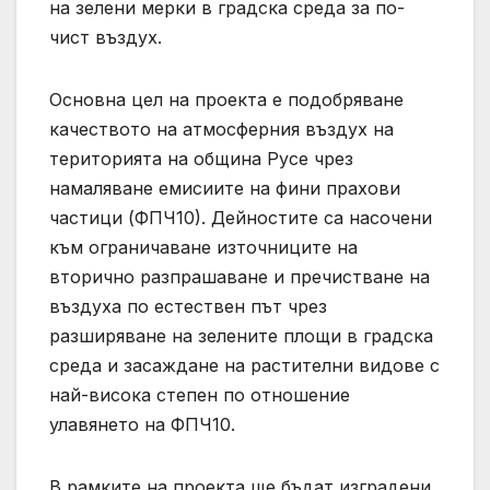
на зелени мерки в градска среда за по-
чист въздух.
Основна цел на проекта е подобряване
качеството на атмосферния въздух на
територията на община Русе чрез
намаляване емисиите на фини прахови
частици (ФПЧ10). Дейностите са насочени
към ограничаване източниците на
вторично разпрашаване и пречистване на
въздуха по естествен път чрез
разширяване на зелените площи в градска
среда и засаждане на растителни видове с
най-висока степен по отношение
улавянето на ФПЧ10.
В рамките на проекта ще бъдат изградени