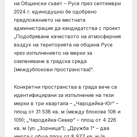
на Общински съвет – Русе през септември
2024 г. единодушно бе одобрено
предложението на местната
администрация да кандидатства с проект
„Подобряване качеството на атмосферния
въздух на територията на община Русе
чрез изпълнението на мерки за
озеленяване в градска среда
(междублокови пространства)“.
Конкретни пространства в града вече са
идентифицирани за изпълнение на тези
мерки в три квартала – „Чародейка-Юг“ –
площ от 31 538 кв. м (между блокове 108 и
109); „Чародейка-Север“ – площ от 4 226
кв. м (ул. „Зорница“); „Дружба 1“ – два
имота с обща площ от 8 977 кв. м (в