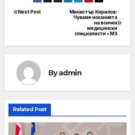
Next Post
Министър Кирилов:
Post
Чуваме исканията
на всички
navigation
медицински
специалисти • МЗ
By
admin
Related Post