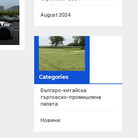
August 2024
те
ори
па
Categories
Българо-китайска
търговско-промишлена
палата
Новини