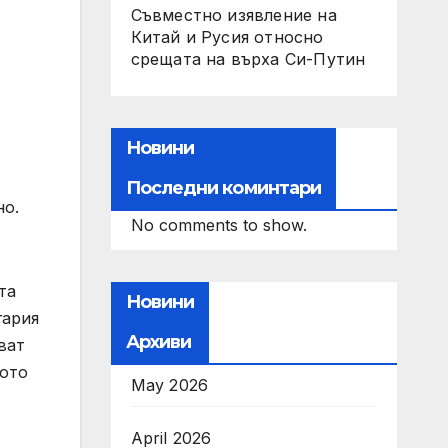
Съвместно изявление на
Китай и Русия относно
срещата на върха Си-Путин
Новини
Последни коминтари
но.
No comments to show.
та
Новини
гария
Архиви
ват
лото
May 2026
April 2026