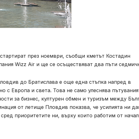
стартират през ноември, съобщи кметът Костадин
ания Wizz Air и ще се осъществяват два пъти седмич
Пловдив до Братислава е още една стъпка напред в
но с Европа и света. Това не само улеснява пътувания
ости за бизнес, културен обмен и туризъм между Бъл
инация от летище Пловдив показва, че усилията ни да
 сред приоритетите ни, върху които работим от нача