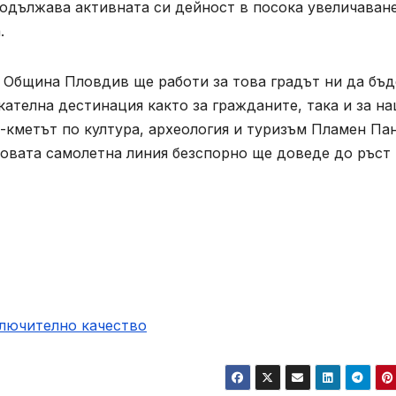
одължава активната си дейност в посока увеличаване
.
 Община Пловдив ще работи за това градът ни да бъд
кателна дестинация както за гражданите, така и за н
-кметът по култура, археология и туризъм Пламен Па
новата самолетна линия безспорно ще доведе до ръст
ключително качество