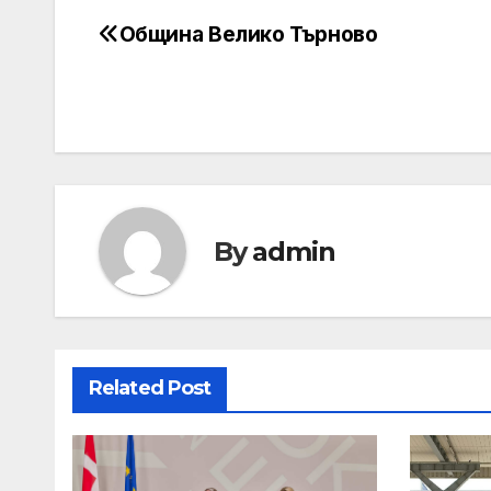
Община Велико Търново
Post
navigation
By
admin
Related Post