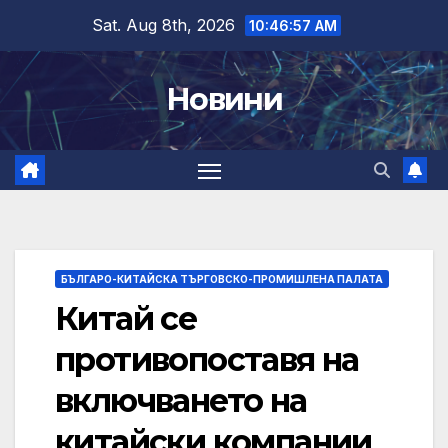
Skip
Sat. Aug 8th, 2026
10:46:58 AM
to
content
Новини
БЪЛГАРО-КИТАЙСКА ТЪРГОВСКО-ПРОМИШЛЕНА ПАЛАТА
Китай се
противопоставя на
включването на
китайски компании