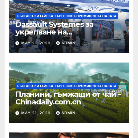
БЪЛГАРО-КИТАЙСКА ТЪРГОВСКО-ПРОМИШЛЕНА ПАЛАТА
Dassault Systemes за
укрепване на
изграждането на AI
MAY 21, 2026
ADMIN
екосистема в Китай
БЪЛГАРО-КИТАЙСКА ТЪРГОВСКО-ПРОМИШЛЕНА ПАЛАТА
Планини, гъмжащи от чай –
Chinadaily.com.cn
MAY 21, 2026
ADMIN