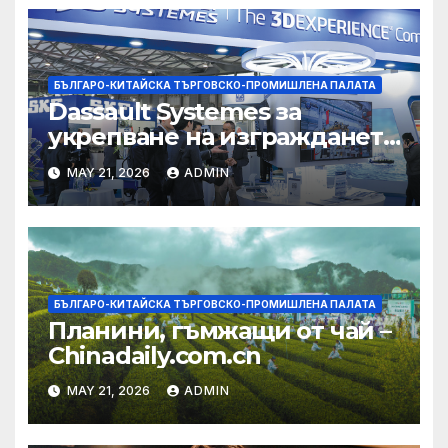
БЪЛГАРО-КИТАЙСКА ТЪРГОВСКО-ПРОМИШЛЕНА ПАЛАТА
Dassault Systemes за
укрепване на изграждането
на AI екосистема в Китай
MAY 21, 2026
ADMIN
БЪЛГАРО-КИТАЙСКА ТЪРГОВСКО-ПРОМИШЛЕНА ПАЛАТА
Планини, гъмжащи от чай –
Chinadaily.com.cn
MAY 21, 2026
ADMIN