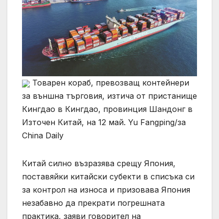
Товарен кораб, превозващ контейнери
за външна търговия, изтича от пристанище
Кингдао в Кингдао, провинция Шандонг в
Източен Китай, на 12 май. Yu Fangping/за
China Daily
Китай силно възразява срещу Япония,
поставяйки китайски субекти в списъка си
за контрол на износа и призовава Япония
незабавно да прекрати погрешната
практика, заяви говорител на