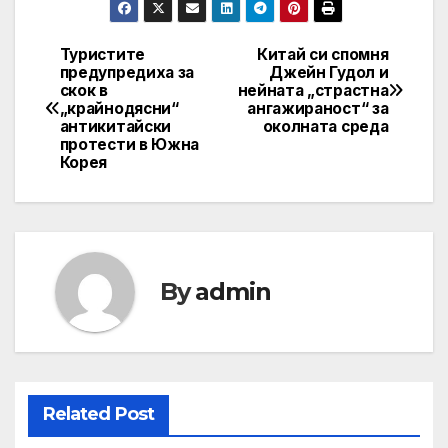
Туристите
Китай си спомня
Post
предупредиха за
Джейн Гудол и
скок в
нейната „страстна
navigation
„крайнодясни“
ангажираност“ за
антикитайски
околната среда
протести в Южна
Корея
By
admin
Related Post