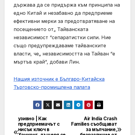
държава да се придържа към принципа на
едно Китай и незабавно да предприеме
ефективни мерки за предотвратяване на
посещението от„ Тайванската
независимост “сепаратистки сили. Ние
също предупреждаваме тайванските
власти, че„ независимостта на Тайван “е
мъртъв край“, добави Лин.
Нашия източник е Българо-Китайска
Търговско-промишлена палaта
узивно | Как
Air India Crash
Post
предприемачът с
Families съобщават
нисък ключ в
за мълчание,
navigation
Хонконг, дъщеря се
безразличие от