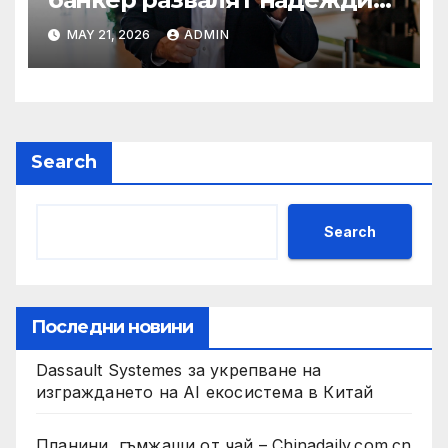
на Флавио Болсонаро за
MAY 21, 2026
ADMIN
президент на Бразилия
Search
Search
Последни новини
Dassault Systemes за укрепване на
изграждането на AI екосистема в Китай
Планини, гъмжащи от чай – Chinadaily.com.cn