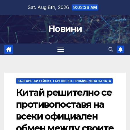
Skip
Sat. Aug 8th, 2026
9:02:37 AM
to
content
Новини
БЪЛГАРО-КИТАЙСКА ТЪРГОВСКО-ПРОМИШЛЕНА ПАЛАТА
Китай решително се
противопоставя на
всеки официален
обмен между своите