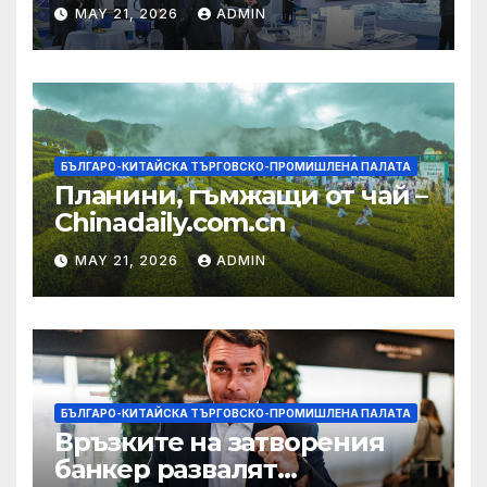
изграждането на AI
MAY 21, 2026
ADMIN
екосистема в Китай
БЪЛГАРО-КИТАЙСКА ТЪРГОВСКО-ПРОМИШЛЕНА ПАЛАТА
Планини, гъмжащи от чай –
Chinadaily.com.cn
MAY 21, 2026
ADMIN
БЪЛГАРО-КИТАЙСКА ТЪРГОВСКО-ПРОМИШЛЕНА ПАЛАТА
Връзките на затворения
банкер развалят