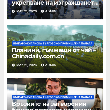
укрепване на изграждането
на AI екосистема в Китай
MAY 21, 2026
ADMIN
БЪЛГАРО-КИТАЙСКА ТЪРГОВСКО-ПРОМИШЛЕНА ПАЛАТА
Планини, гъмжащи от чай –
Chinadaily.com.cn
MAY 21, 2026
ADMIN
БЪЛГАРО-КИТАЙСКА ТЪРГОВСКО-ПРОМИШЛЕНА ПАЛАТА
Връзките на затворения
банкер развалят надеждите