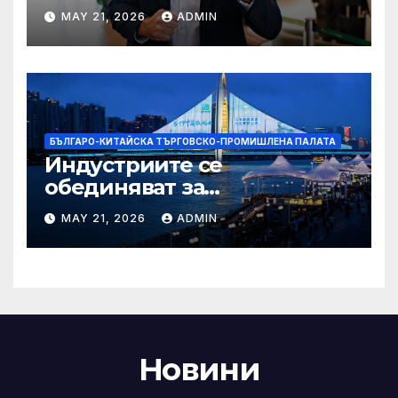
надеждите на Флавио
MAY 21, 2026
ADMIN
Болсонаро за президент на
Бразилия
БЪЛГАРО-КИТАЙСКА ТЪРГОВСКО-ПРОМИШЛЕНА ПАЛАТА
Индустриите се
обединяват за
висококачествен растеж на
MAY 21, 2026
ADMIN
културния и
туристическия сектор
Новини