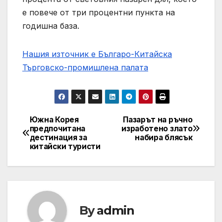
е повече от три процентни пункта на
годишна база.
Нашия източник е Българо-Китайска
Търговско-промишлена палaта
Южна Корея
Пазарът на ръчно
Post
предпочитана
изработено злато
дестинация за
набира блясък
navigation
китайски туристи
By
admin