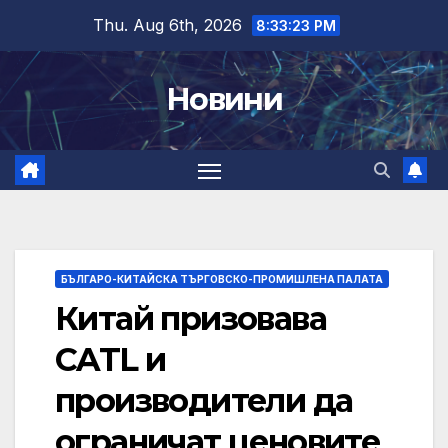
Skip
Thu. Aug 6th, 2026
8:33:24 PM
to
content
Новини
БЪЛГАРО-КИТАЙСКА ТЪРГОВСКО-ПРОМИШЛЕНА ПАЛАТА
Китай призовава
CATL и
производители да
ограничат ценовите