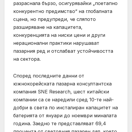
разраснала бързо, осигурявайки „поетапно
конкурентно предимство“ на глобалната
сцена, но предупреди, че сляпото
разширяване на капацитета,
конкуренцията на ниски цени и други
нерационални практики нарушават
пазарния ред и отслабват устойчивостта
на сектора.
Според последните данни от
южнокорейската пазарна консултантска
компания SNE Research, шест китайски
компании са се наредили сред 10-те най-
добри в света по инсталиран капацитет на
батерията от януари до ноември миналата
година. Заедно те представляват 69,4
процента от световния пазарен дял, което