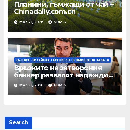
Планини, гъмжащи от чай –
Chinadaily.com.cn
MAY 21, 2026
ADMIN
БЪЛГАРО-КИТАЙСКА ТЪРГОВСКО-ПРОМИШЛЕНА ПАЛАТА
Връзките на затворения
банкер развалят надеждите
на Флавио Болсонаро за
MAY 21, 2026
ADMIN
президент на Бразилия
Search