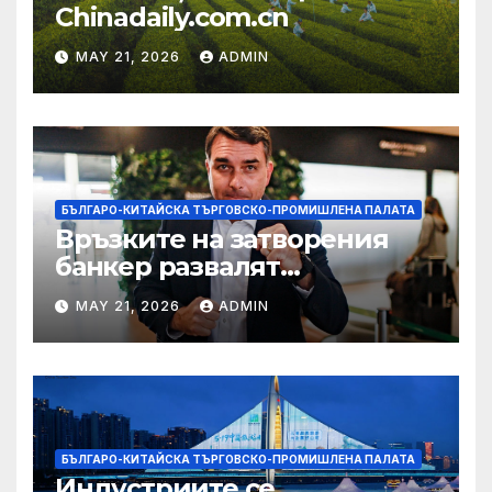
Chinadaily.com.cn
MAY 21, 2026
ADMIN
БЪЛГАРО-КИТАЙСКА ТЪРГОВСКО-ПРОМИШЛЕНА ПАЛАТА
Връзките на затворения
банкер развалят
надеждите на Флавио
MAY 21, 2026
ADMIN
Болсонаро за президент на
Бразилия
БЪЛГАРО-КИТАЙСКА ТЪРГОВСКО-ПРОМИШЛЕНА ПАЛАТА
Индустриите се