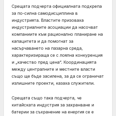
Срещата подчерта официалната подкрепа
за по-силна самодисциплина в
индустрията. Властите призоваха
индустриалните асоциации да насочват
компаниите към рационално планиране на
капацитета и да помогнат за
насърчаването на пазарна среда,
характеризираща се с лоялна конкуренция
и „качество пред цена“. Координацията
между централните и местните власти
също ще бъде засилена, за да се ограничат
излишните проекти, казаха служители.
Срещата също така подчерта, че
китайската индустрия за захранване и
батерии за съхранение на енергия се е