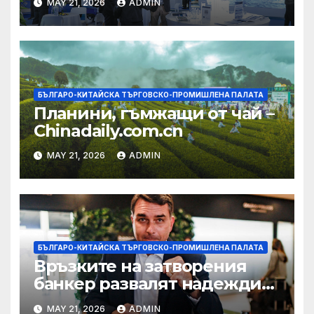
MAY 21, 2026
ADMIN
БЪЛГАРО-КИТАЙСКА ТЪРГОВСКО-ПРОМИШЛЕНА ПАЛАТА
Планини, гъмжащи от чай –
Chinadaily.com.cn
MAY 21, 2026
ADMIN
БЪЛГАРО-КИТАЙСКА ТЪРГОВСКО-ПРОМИШЛЕНА ПАЛАТА
Връзките на затворения
банкер развалят надеждите
на Флавио Болсонаро за
MAY 21, 2026
ADMIN