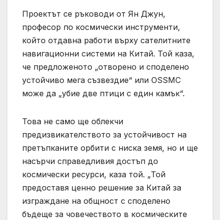
Проектът се ръководи от Ян Джун,
професор по космически инструменти,
който отдавна работи върху сателитните
навигационни системи на Китай. Той каза,
че предложеното „отворено и споделено
устойчиво мега съзвездие“ или OSSMC
може да „убие две птици с един камък“.
Това не само ще облекчи
предизвикателството за устойчивост на
претъпканите орбити с ниска земя, но и ще
насърчи справедливия достъп до
космически ресурси, каза той. „Той
предоставя ценно решение за Китай за
изграждане на общност с споделено
бъдеще за човечеството в космическите