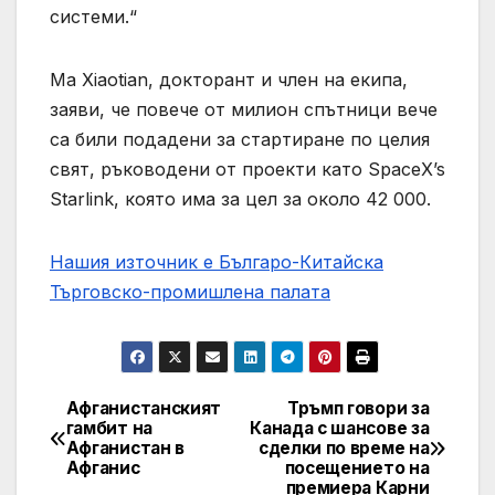
системи.“
Ma Xiaotian, докторант и член на екипа,
заяви, че повече от милион спътници вече
са били подадени за стартиране по целия
свят, ръководени от проекти като SpaceX’s
Starlink, която има за цел за около 42 000.
Нашия източник е Българо-Китайска
Търговско-промишлена палaта
Афганистанският
Тръмп говори за
Post
гамбит на
Канада с шансове за
Афганистан в
сделки по време на
navigation
Афганис
посещението на
премиера Карни