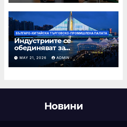
Бразилия
БЪЛГАРО-КИТАЙСКА ТЪРГОВСКО-ПРОМИШЛЕНА ПАЛАТА
Индустриите се
обединяват за
висококачествен растеж на
MAY 21, 2026
ADMIN
културния и
туристическия сектор
Новини