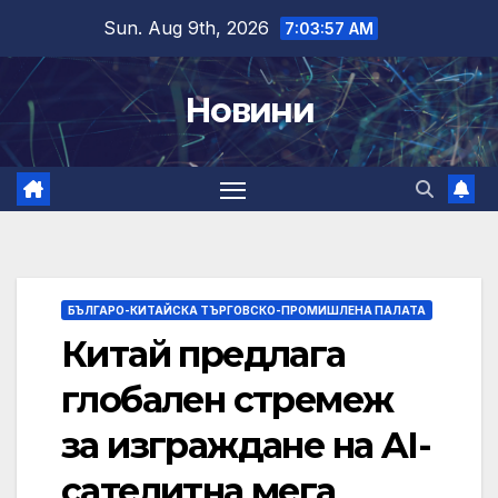
Skip
Sun. Aug 9th, 2026
7:03:58 AM
to
content
Новини
БЪЛГАРО-КИТАЙСКА ТЪРГОВСКО-ПРОМИШЛЕНА ПАЛАТА
Китай предлага
глобален стремеж
за изграждане на AI-
сателитна мега