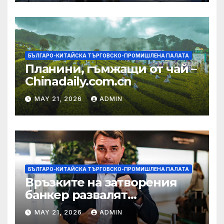
БЪЛГАРО-КИТАЙСКА ТЪРГОВСКО-ПРОМИШЛЕНА ПАЛАТА
Планини, гъмжащи от чай –
Chinadaily.com.cn
MAY 21, 2026
ADMIN
БЪЛГАРО-КИТАЙСКА ТЪРГОВСКО-ПРОМИШЛЕНА ПАЛАТА
Връзките на затворения
банкер развалят
надеждите на Флавио
MAY 21, 2026
ADMIN
Болсонаро за президент на