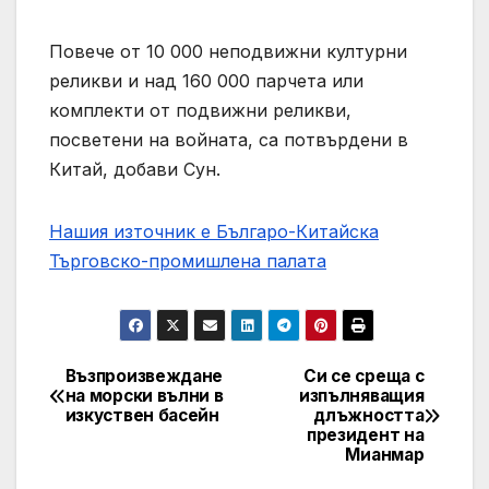
Повече от 10 000 неподвижни културни
реликви и над 160 000 парчета или
комплекти от подвижни реликви,
посветени на войната, са потвърдени в
Китай, добави Сун.
Нашия източник е Българо-Китайска
Търговско-промишлена палaта
Възпроизвеждане
Си се среща с
Post
на морски вълни в
изпълняващия
изкуствен басейн
длъжността
navigation
президент на
Мианмар