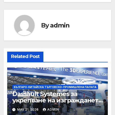
By
admin
Related Post
БЪЛГАРО-КИТАЙСКА ТЪРГОВСКО-ПРОМИШЛЕНА ПАЛАТА
Dassault Systemes за
укрепване на изграждането
на AI екосистема в Китай
MAY 21, 2026
ADMIN