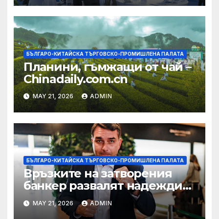
БЪЛГАРО-КИТАЙСКА ТЪРГОВСКО-ПРОМИШЛЕНА ПАЛАТА
Планини, гъмжащи от чай –
Chinadaily.com.cn
MAY 21, 2026
ADMIN
БЪЛГАРО-КИТАЙСКА ТЪРГОВСКО-ПРОМИШЛЕНА ПАЛАТА
Връзките на затворения
банкер развалят надеждите
на Флавио Болсонаро за
MAY 21, 2026
ADMIN
президент на Бразилия