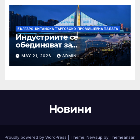
БЪЛГАРО-КИТАЙСКА ТЪРГОВСКО-ПРОМИШЛЕНА ПАЛАТА
Индустриите се
обединяват за
висококачествен растеж на
MAY 21, 2026
ADMIN
културния и
туристическия сектор
Новини
Proudly powered by WordPress
|
Theme:
Newsup
by
Themeansar
.