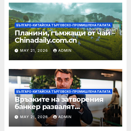
БЪЛГАРО-КИТАЙСКА ТЪРГОВСКО-ПРОМИШЛЕНА ПАЛАТА
Планини, гъмжащи от чай –
Chinadaily.com.cn
MAY 21, 2026
ADMIN
БЪЛГАРО-КИТАЙСКА ТЪРГОВСКО-ПРОМИШЛЕНА ПАЛАТА
Връзките на затворения
банкер развалят
надеждите на Флавио
MAY 21, 2026
ADMIN
Болсонаро за президент на
Бразилия