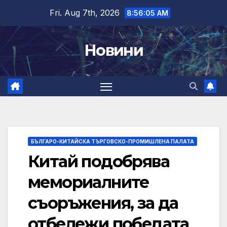
Skip
Fri. Aug 7th, 2026
8:56:05 AM
to
content
Новини
БЪЛГАРО-КИТАЙСКА ТЪРГОВСКО-ПРОМИШЛЕНА ПАЛАТА
Китай подобрява
мемориалните
съоръжения, за да
отбележи победата