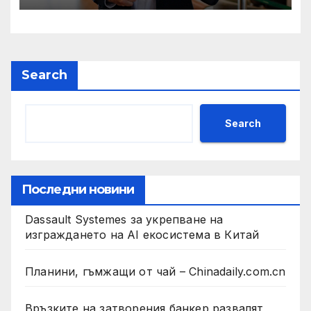
Search
Search
Последни новини
Dassault Systemes за укрепване на
изграждането на AI екосистема в Китай
Планини, гъмжащи от чай – Chinadaily.com.cn
Връзките на затворения банкер развалят