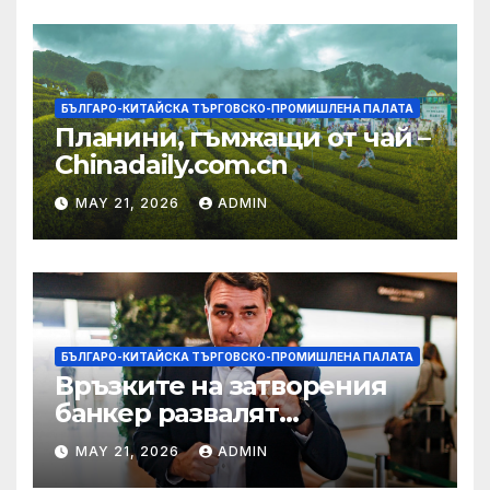
БЪЛГАРО-КИТАЙСКА ТЪРГОВСКО-ПРОМИШЛЕНА ПАЛАТА
Планини, гъмжащи от чай –
Chinadaily.com.cn
MAY 21, 2026
ADMIN
БЪЛГАРО-КИТАЙСКА ТЪРГОВСКО-ПРОМИШЛЕНА ПАЛАТА
Връзките на затворения
банкер развалят
надеждите на Флавио
MAY 21, 2026
ADMIN
Болсонаро за президент на