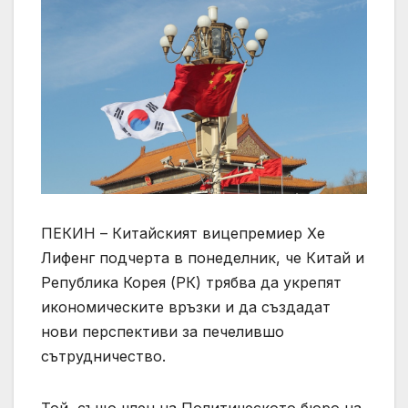
ПЕКИН – Китайският вицепремиер Хе
Лифенг подчерта в понеделник, че Китай и
Република Корея (РК) трябва да укрепят
икономическите връзки и да създадат
нови перспективи за печелившо
сътрудничество.
Той, също член на Политическото бюро на