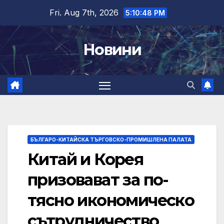
Skip
Fri. Aug 7th, 2026
5:10:49 PM
to
content
Новини
БЪЛГАРО-КИТАЙСКА ТЪРГОВСКО-ПРОМИШЛЕНА ПАЛАТА
Китай и Корея
призовават за по-
тясно икономическо
сътрудничество