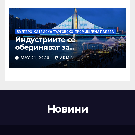
Бразилия
БЪЛГАРО-КИТАЙСКА ТЪРГОВСКО-ПРОМИШЛЕНА ПАЛАТА
Индустриите се
обединяват за
висококачествен растеж на
MAY 21, 2026
ADMIN
културния и
туристическия сектор
Новини