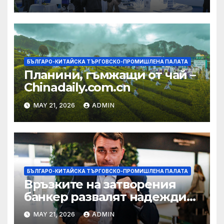
БЪЛГАРО-КИТАЙСКА ТЪРГОВСКО-ПРОМИШЛЕНА ПАЛАТА
Планини, гъмжащи от чай –
Chinadaily.com.cn
MAY 21, 2026
ADMIN
БЪЛГАРО-КИТАЙСКА ТЪРГОВСКО-ПРОМИШЛЕНА ПАЛАТА
Връзките на затворения
банкер развалят надеждите
на Флавио Болсонаро за
MAY 21, 2026
ADMIN
президент на Бразилия