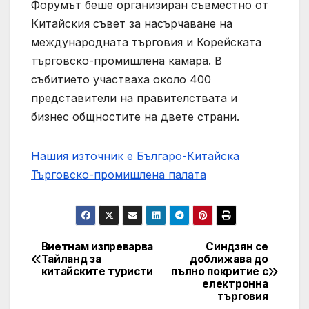
Форумът беше организиран съвместно от
Китайския съвет за насърчаване на
международната търговия и Корейската
търговско-промишлена камара. В
събитието участваха около 400
представители на правителствата и
бизнес общностите на двете страни.
Нашия източник е Българо-Китайска
Търговско-промишлена палaта
Виетнам изпреварва
Синдзян се
Post
Тайланд за
доближава до
китайските туристи
пълно покритие с
navigation
електронна
търговия