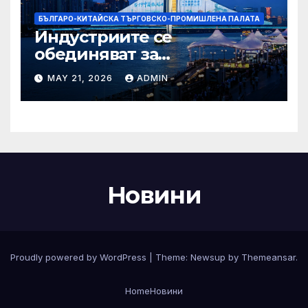
БЪЛГАРО-КИТАЙСКА ТЪРГОВСКО-ПРОМИШЛЕНА ПАЛАТА
Индустриите се
обединяват за
висококачествен растеж на
MAY 21, 2026
ADMIN
културния и
туристическия сектор
Новини
Proudly powered by WordPress
|
Theme:
Newsup
by
Themeansar
.
Home
Новини