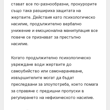
стават все по-разнообразни, прокурорите
също така разшириха защитата на
жертвите. Действия като психологическо
насилие, продължително вербално
унижение и емоционална манипулация все
повече се признават за престъпно
насилие.
Когато продължително психологическо
увреждане води жертвите до
самоубийство или самонараняване,
извършителите могат да бъдат
преследвани за злоупотреба, което помага
за справяне с предишни пропуски в
регулирането на нефизическото насилие.