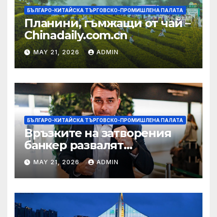
БЪЛГАРО-КИТАЙСКА ТЪРГОВСКО-ПРОМИШЛЕНА ПАЛАТА
Планини, гъмжащи от чай –
Chinadaily.com.cn
MAY 21, 2026
ADMIN
БЪЛГАРО-КИТАЙСКА ТЪРГОВСКО-ПРОМИШЛЕНА ПАЛАТА
Връзките на затворения
банкер развалят
надеждите на Флавио
MAY 21, 2026
ADMIN
Болсонаро за президент на
Бразилия