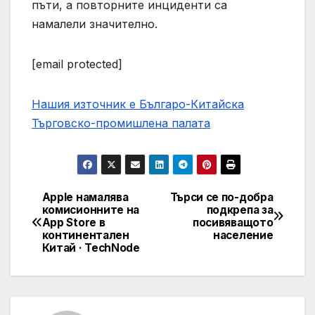
пъти, а повторните инциденти са
намалели значително.
[email protected]
Нашия източник е Българо-Китайска
Търговско-промишлена палaта
Apple намалява
Търси се по-добра
Post
комисионните на
подкрепа за
App Store в
посивяващото
navigation
континентален
население
Китай · TechNode