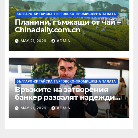
БЪЛГАРО-КИТАЙСКА ТЪРГОВСКО-ПРОМИШЛЕНА ПАЛАТА
Планини, гъмжащи от чай –
Chinadaily.com.cn
MAY 21, 2026
ADMIN
БЪЛГАРО-КИТАЙСКА ТЪРГОВСКО-ПРОМИШЛЕНА ПАЛАТА
Връзките на затворения
банкер развалят надеждите
на Флавио Болсонаро за
MAY 21, 2026
ADMIN
президент на Бразилия