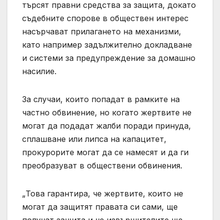
търсят правни средства за защита, докато
съдебните спорове в обществен интерес
насърчават прилагането на механизми,
като например задължително докладване
и системи за предупреждение за домашно
насилие.
За случаи, които попадат в рамките на
частно обвинение, но когато жертвите не
могат да подадат жалби поради принуда,
сплашване или липса на капацитет,
прокурорите могат да се намесят и да ги
преобразуват в обществени обвинения.
„Това гарантира, че жертвите, които не
могат да защитят правата си сами, ще
получат защита и че извършителите ще