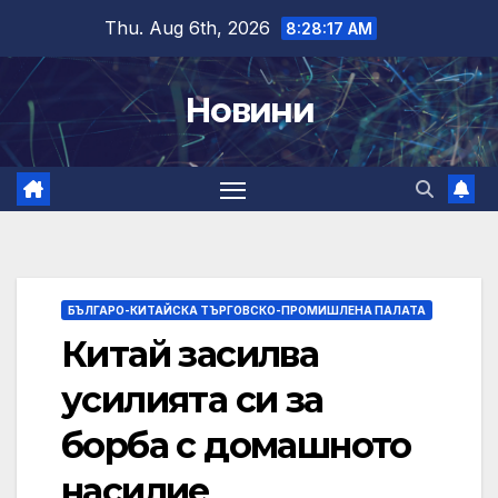
Skip
Thu. Aug 6th, 2026
8:28:18 AM
to
content
Новини
БЪЛГАРО-КИТАЙСКА ТЪРГОВСКО-ПРОМИШЛЕНА ПАЛАТА
Китай засилва
усилията си за
борба с домашното
насилие