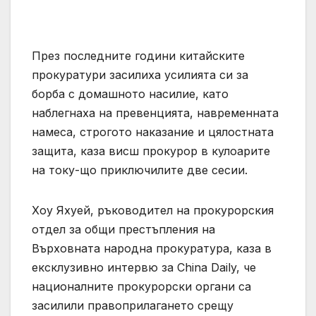
През последните години китайските
прокуратури засилиха усилията си за
борба с домашното насилие, като
наблегнаха на превенцията, навременната
намеса, строгото наказание и цялостната
защита, каза висш прокурор в кулоарите
на току-що приключилите две сесии.
Хоу Яхуей, ръководител на прокурорския
отдел за общи престъпления на
Върховната народна прокуратура, каза в
ексклузивно интервю за China Daily, че
националните прокурорски органи са
засилили правоприлагането срещу