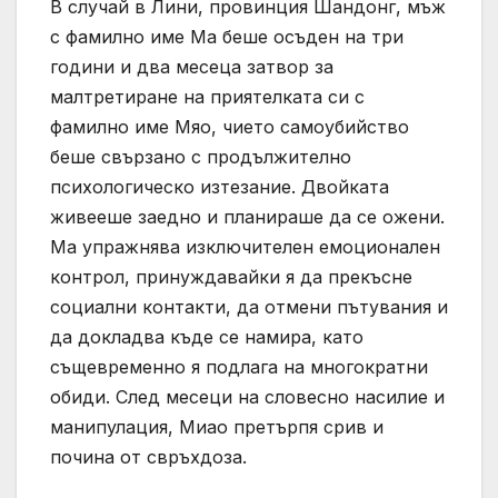
В случай в Лини, провинция Шандонг, мъж
с фамилно име Ма беше осъден на три
години и два месеца затвор за
малтретиране на приятелката си с
фамилно име Мяо, чието самоубийство
беше свързано с продължително
психологическо изтезание. Двойката
живееше заедно и планираше да се ожени.
Ма упражнява изключителен емоционален
контрол, принуждавайки я да прекъсне
социални контакти, да отмени пътувания и
да докладва къде се намира, като
същевременно я подлага на многократни
обиди. След месеци на словесно насилие и
манипулация, Миао претърпя срив и
почина от свръхдоза.