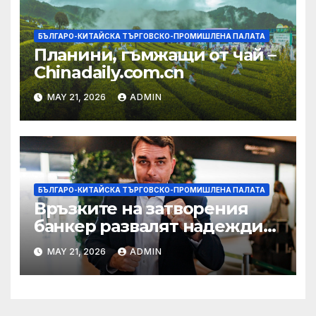
БЪЛГАРО-КИТАЙСКА ТЪРГОВСКО-ПРОМИШЛЕНА ПАЛАТА
Планини, гъмжащи от чай –
Chinadaily.com.cn
MAY 21, 2026
ADMIN
БЪЛГАРО-КИТАЙСКА ТЪРГОВСКО-ПРОМИШЛЕНА ПАЛАТА
Връзките на затворения
банкер развалят надеждите
на Флавио Болсонаро за
MAY 21, 2026
ADMIN
президент на Бразилия