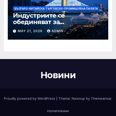
БЪЛГАРО-КИТАЙСКА ТЪРГОВСКО-ПРОМИШЛЕНА ПАЛАТА
Индустриите се
обединяват за
висококачествен растеж на
MAY 21, 2026
ADMIN
културния и
туристическия сектор
Новини
Proudly powered by WordPress
|
Theme:
Newsup
by
Themeansar
.
Home
Новини