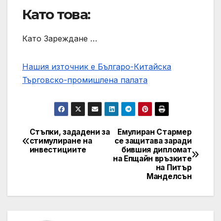
Като това:
Като Зареждане …
Нашия източник е Българо-Китайска
Търговско-промишлена палaта
Стъпки, зададени за
Емулиран Стармер
Post
стимулиране на
се защитава заради
инвестициите
бившия дипломат
navigation
на Епщайн връзките
на Питър
Манделсън