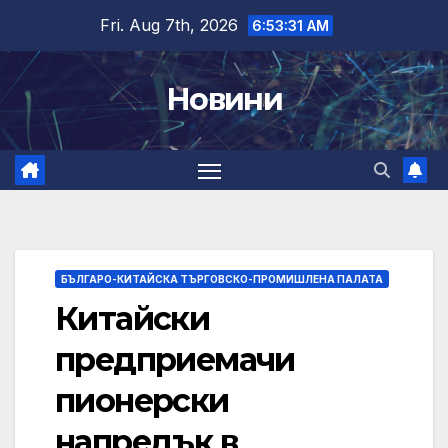
Skip
Fri. Aug 7th, 2026
6:53:32 AM
to
content
Новини
БЪЛГАРО-КИТАЙСКА ТЪРГОВСКО-ПРОМИШЛЕНА ПАЛАТА
Китайски
предприемачи
пионерски
напредък в