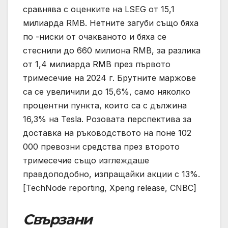
сравнява с оценките на LSEG от 15,1
милиарда RMB. Нетните загуби също бяха
по -ниски от очакваното и бяха се
стеснили до 660 милиона RMB, за разлика
от 1,4 милиарда RMB през първото
тримесечие на 2024 г. Брутните маржове
са се увеличили до 15,6%, само няколко
процентни пункта, които са с дължина
16,3% на Tesla. Розовата перспектива за
доставка на ръководството на поне 102
000 превозни средства през второто
тримесечие също изглеждаше
правдоподобно, изпращайки акции с 13%.
[TechNode reporting, Xpeng release, CNBC]
Свързани