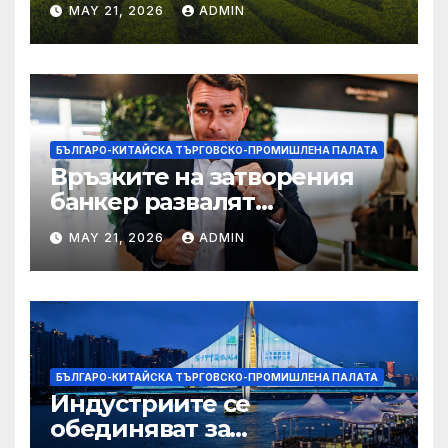
MAY 21, 2026
ADMIN
БЪЛГАРО-КИТАЙСКА ТЪРГОВСКО-ПРОМИШЛЕНА ПАЛАТА
Връзките на затворения
банкер развалят
надеждите на Флавио
MAY 21, 2026
ADMIN
Болсонаро за президент на
Бразилия
БЪЛГАРО-КИТАЙСКА ТЪРГОВСКО-ПРОМИШЛЕНА ПАЛАТА
Индустриите се
обединяват за