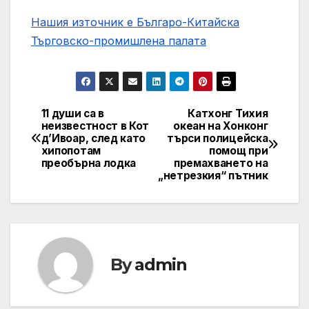
Нашия източник е Българо-Китайска
Търговско-промишлена палaта
11 души са в
Катхонг Тихия
Post
неизвестност в Кот
океан на Хонконг
д’Ивоар, след като
търси полицейска
navigation
хипопотам
помощ при
преобърна лодка
премахването на
„нетрезкия“ пътник
By
admin