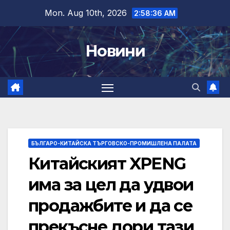
Skip
Mon. Aug 10th, 2026
2:58:37 AM
to
content
Новини
БЪЛГАРО-КИТАЙСКА ТЪРГОВСКО-ПРОМИШЛЕНА ПАЛАТА
Китайският XPENG
има за цел да удвои
продажбите и да се
прекъсне дори тази