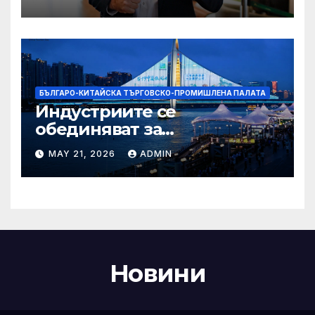
Болсонаро за президент на
Бразилия
БЪЛГАРО-КИТАЙСКА ТЪРГОВСКО-ПРОМИШЛЕНА ПАЛАТА
Индустриите се
обединяват за
висококачествен растеж на
MAY 21, 2026
ADMIN
културния и
туристическия сектор
Новини