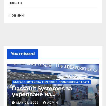
палата
Новини
You missed
БЪЛГАРО-КИТАЙСКА ТЪРГОВСКО-ПРОМИШЛЕНА ПАЛАТА
Dassault Systemes за
укрепване на
изграждането на AI
MAY 21, 2026
ADMIN