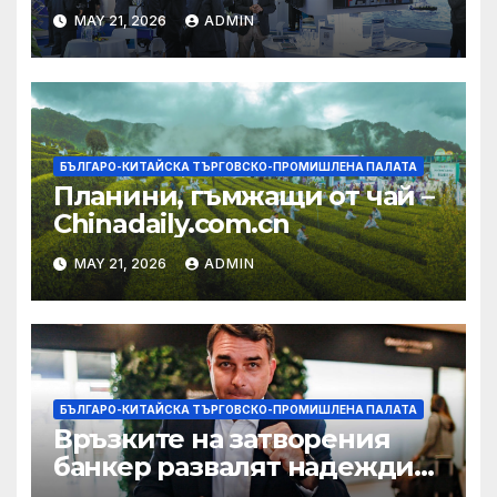
на AI екосистема в Китай
MAY 21, 2026
ADMIN
БЪЛГАРО-КИТАЙСКА ТЪРГОВСКО-ПРОМИШЛЕНА ПАЛАТА
Планини, гъмжащи от чай –
Chinadaily.com.cn
MAY 21, 2026
ADMIN
БЪЛГАРО-КИТАЙСКА ТЪРГОВСКО-ПРОМИШЛЕНА ПАЛАТА
Връзките на затворения
банкер развалят надеждите
на Флавио Болсонаро за