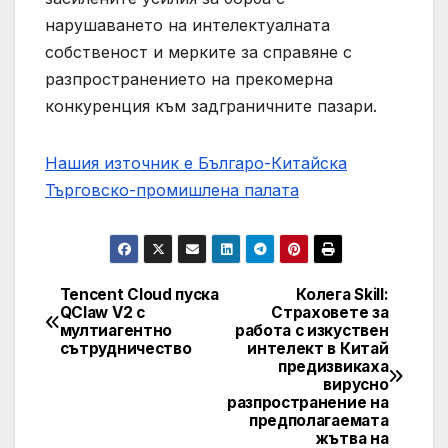
нарушаването на интелектуалната
собственост и мерките за справяне с
разпространението на прекомерна
конкуренция към задграничните пазари.
Нашия източник е Българо-Китайска
Търговско-промишлена палaта
Tencent Cloud пуска
Колега Skill:
Post
QClaw V2 с
Страховете за
мултиагентно
работа с изкуствен
navigation
сътрудничество
интелект в Китай
предизвикаха
вирусно
разпространение на
предполагаемата
жътва на