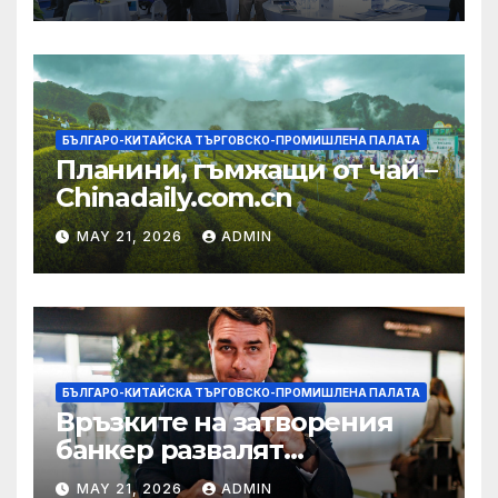
екосистема в Китай
БЪЛГАРО-КИТАЙСКА ТЪРГОВСКО-ПРОМИШЛЕНА ПАЛАТА
Планини, гъмжащи от чай –
Chinadaily.com.cn
MAY 21, 2026
ADMIN
БЪЛГАРО-КИТАЙСКА ТЪРГОВСКО-ПРОМИШЛЕНА ПАЛАТА
Връзките на затворения
банкер развалят
надеждите на Флавио
MAY 21, 2026
ADMIN