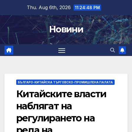
Skip
Thu. Aug 6th, 2026
11:24:49 PM
to
content
Новини
БЪЛГАРО-КИТАЙСКА ТЪРГОВСКО-ПРОМИШЛЕНА ПАЛАТА
Китайските власти
наблягат на
регулирането на
реда на