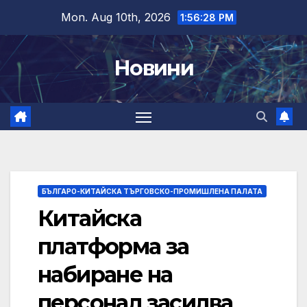
Skip
Mon. Aug 10th, 2026
1:56:29 PM
to
content
Новини
БЪЛГАРО-КИТАЙСКА ТЪРГОВСКО-ПРОМИШЛЕНА ПАЛАТА
Китайска
платформа за
набиране на
персонал засилва