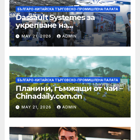
БЪЛГАРО-КИТАЙСКА ТЪРГОВСКО-ПРОМИШЛЕНА ПАЛАТА
Dassault Systemes за
укрепване на
изграждането на AI
MAY 21, 2026
ADMIN
екосистема в Китай
БЪЛГАРО-КИТАЙСКА ТЪРГОВСКО-ПРОМИШЛЕНА ПАЛАТА
Планини, гъмжащи от чай –
Chinadaily.com.cn
MAY 21, 2026
ADMIN