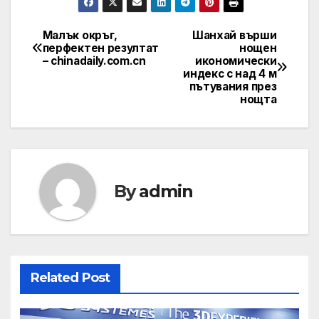
Малък окръг,
Шанхай върши
Post
перфектен резултат
нощен
– chinadaily.com.cn
икономически
navigation
индекс с над 4 м
пътувания през
нощта
By
admin
Related Post