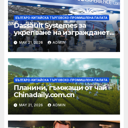
БЪЛГАРО-КИТАЙСКА ТЪРГОВСКО-ПРОМИШЛЕНА ПАЛАТА
Dassault Systemes за
укрепване на изграждането
на AI екосистема в Китай
MAY 21, 2026
ADMIN
БЪЛГАРО-КИТАЙСКА ТЪРГОВСКО-ПРОМИШЛЕНА ПАЛАТА
Планини, гъмжащи от чай –
Chinadaily.com.cn
MAY 21, 2026
ADMIN