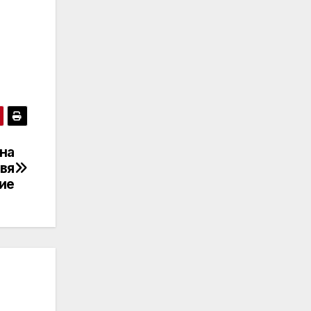
 на
авя
ие