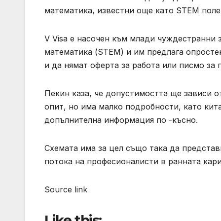
математика, известни още като STEM полет
V Visa е насочен към млади чуждестранни 
математика (STEM) и им предлага опростен
и да нямат оферта за работа или писмо за 
Пекин каза, че допустимостта ще зависи о
опит, но има малко подробности, като кит
допълнителна информация по -късно.
Схемата има за цел също така да представ
потока на професионалисти в ранната кари
Source link
Like this: