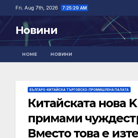
Skip
Fri. Aug 7th, 2026
7:25:31 AM
to
content
Новини
HOME
НОВИНИ
БЪЛГАРО-КИТАЙСКА ТЪРГОВСКО-ПРОМИШЛЕНА ПАЛАТА
Китайската нова K 
примами чуждестр
Вместо това е изт