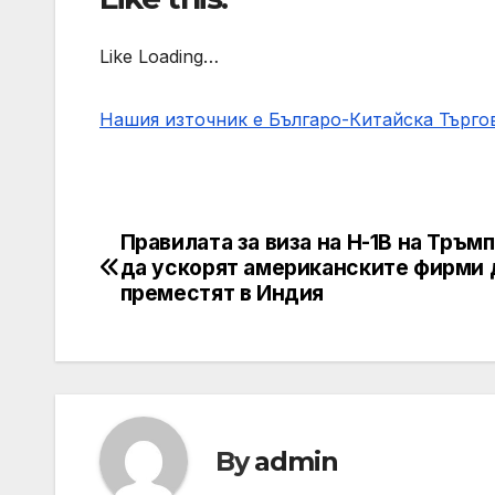
Like Loading…
Нашия източник е Българо-Китайска Търг
Правилата за виза на H-1B на Тръм
Post
да ускорят американските фирми 
navigation
преместят в Индия
By
admin