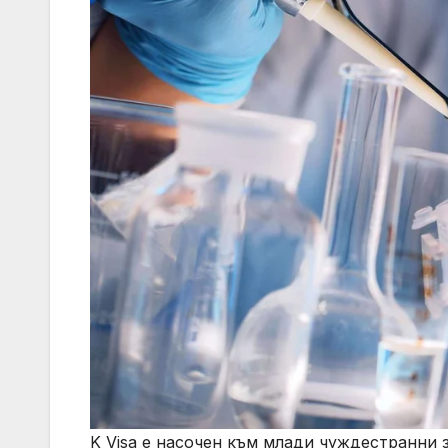
K Visa е насочен към млади чуждестранни 