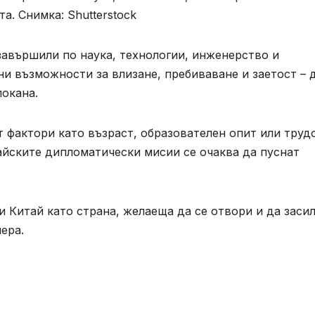
а. Снимка: Shutterstock
завършили по наука, технологии, инженерство и
и възможности за влизане, пребиваване и заетост – 
покана.
т фактори като възраст, образователен опит или труд
айските дипломатически мисии се очаква да пуснат
и Китай като страна, желаеща да се отвори и да заси
ера.