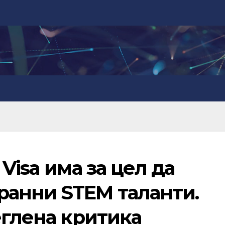
Visa има за цел да
анни STEM таланти.
еглена критика