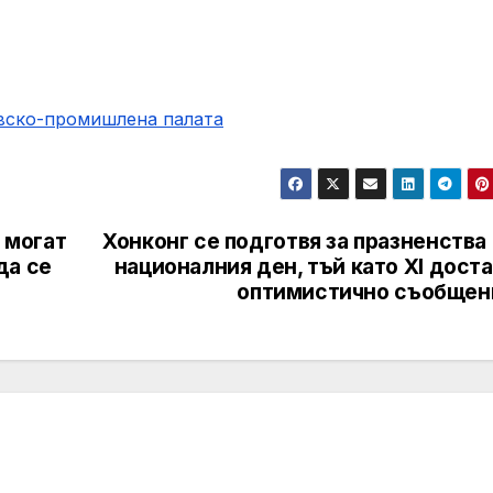
овско-промишлена палaта
п могат
Хонконг се подготвя за празненства
да се
националния ден, тъй като XI дост
оптимистично съобщен