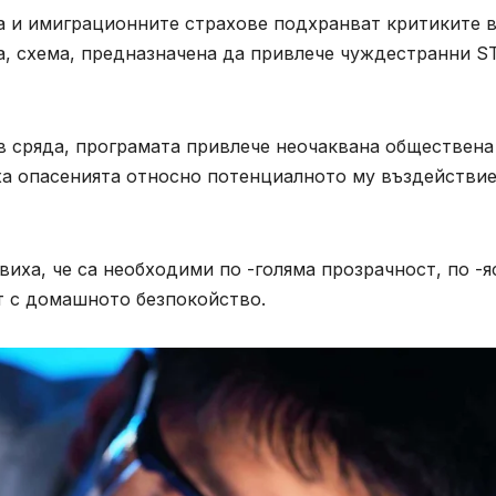
да и имиграционните страхове подхранват критиките 
та, схема, предназначена да привлече чуждестранни 
 в сряда, програмата привлече неочаквана обществена
аха опасенията относно потенциалното му въздействи
виха, че са необходими по -голяма прозрачност, по -я
ят с домашното безпокойство.