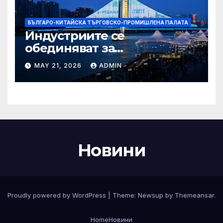
БЪЛГАРО-КИТАЙСКА ТЪРГОВСКО-ПРОМИШЛЕНА ПАЛАТА
Индустриите се
обединяват за
висококачествен растеж на
MAY 21, 2026
ADMIN
културния и
туристическия сектор
Новини
Proudly powered by WordPress
|
Theme:
Newsup
by
Themeansar
.
Home
Новини