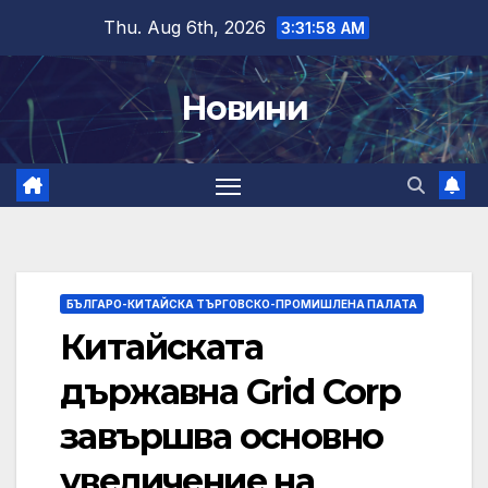
Skip
Thu. Aug 6th, 2026
3:31:59 AM
to
content
Новини
БЪЛГАРО-КИТАЙСКА ТЪРГОВСКО-ПРОМИШЛЕНА ПАЛАТА
Китайската
държавна Grid Corp
завършва основно
увеличение на