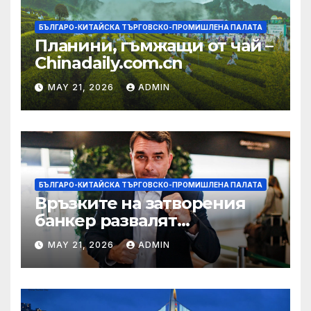
БЪЛГАРО-КИТАЙСКА ТЪРГОВСКО-ПРОМИШЛЕНА ПАЛАТА
Планини, гъмжащи от чай –
Chinadaily.com.cn
MAY 21, 2026
ADMIN
БЪЛГАРО-КИТАЙСКА ТЪРГОВСКО-ПРОМИШЛЕНА ПАЛАТА
Връзките на затворения
банкер развалят
надеждите на Флавио
MAY 21, 2026
ADMIN
Болсонаро за президент на
Бразилия