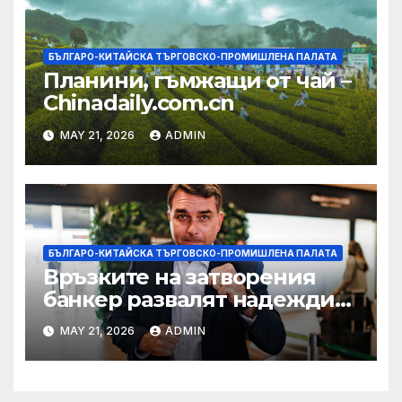
БЪЛГАРО-КИТАЙСКА ТЪРГОВСКО-ПРОМИШЛЕНА ПАЛАТА
Планини, гъмжащи от чай –
Chinadaily.com.cn
MAY 21, 2026
ADMIN
БЪЛГАРО-КИТАЙСКА ТЪРГОВСКО-ПРОМИШЛЕНА ПАЛАТА
Връзките на затворения
банкер развалят надеждите
на Флавио Болсонаро за
MAY 21, 2026
ADMIN
президент на Бразилия