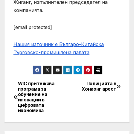
Жиганг, изпълнителен председател на
компанията.
[email protected]
Нашия източник е Българо-Китайска
Търговско-промишлена палaта
WIC притежава
Полицията в
Post
програма за
Хонконг арест
обучение на
navigation
иновации в
цифровата
икономика