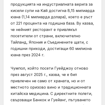
продукцията на индустриалната верига за
кисели супи на Kaili достигна 8,15 милиарда
юана (1,14 милиарда долара), което е ръст
от 221 процента на годишна база. Ву казва,
че нейният ресторант е привлякъл
посетители от страни, включително
Тайланд, Япония и Съединените щати, с
годишни приходи, достигащи 60 милиона
юана през 2024 г.
Чумпол, който посети Гуейджоу отново
през август 2025 г., казва, че е бил
привлечен не само от храната, но и от
местното оризово вино и традиционната
китайска медицина. С директните полети,
свързващи Банкок и Гуейанг, пътуването