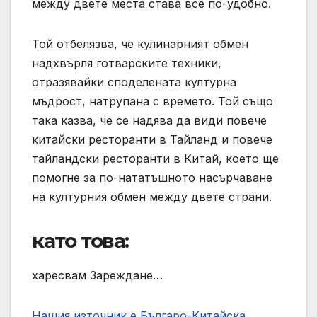
между двете места става все по-удобно.
Той отбелязва, че кулинарният обмен
надхвърля готварските техники,
отразявайки споделената културна
мъдрост, натрупана с времето. Той също
така казва, че се надява да види повече
китайски ресторанти в Тайланд и повече
тайландски ресторанти в Китай, което ще
помогне за по-нататъшното насърчаване
на културния обмен между двете страни.
като това:
харесвам Зареждане…
Нашия източник е Българо-Китайска