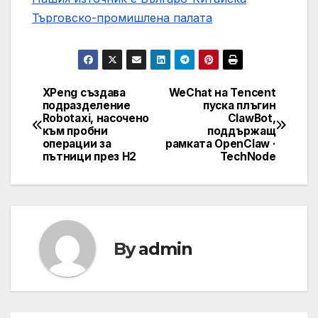
Търговско-промишлена палaта
XPeng създава
WeChat на Tencent
Post
подразделение
пуска плъгин
Robotaxi, насочено
ClawBot,
navigation
към пробни
поддържащ
операции за
рамката OpenClaw ·
пътници през H2
TechNode
By
admin