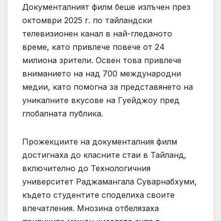
Документалният филм беше излъчен през
октомври 2025 г. по тайландски
телевизионен канал в най-гледаното
време, като привлече повече от 24
милиона зрители. Освен това привлече
вниманието на над 700 международни
медии, като помогна за представянето на
уникалните вкусове на Гуейджоу пред
глобалната публика.
Прожекциите на документалния филм
достигнаха до класните стаи в Тайланд,
включително до Технологичния
университет Раджамангала Суварнабхуми,
където студентите споделиха своите
впечатления. Мнозина отбелязаха