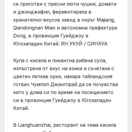
се приготви с пресни люти чушки, домати
и джинджифил, ферментирала в
хранително-вкусов завод в окръг Majiang,
Qiandongnan Miao и автономна префектура
Dong, в провинция Гуейджоу в
Югозападен Китай. ЯН УКУЙ / СИНХУА
Купа с кисела и пикантна рибена супа,
изпъстрена от вкус на езика и съчетана с
цветен лепкав ориз, накара тайландския
готвач Чумпол Джангпрай да се почувства
като у дома си по време на посещението
си в провинция Гуейджоу в Югозападен
Китай.
В Lianghuanzhai, ресторант на тема кисела