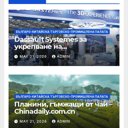
БЪЛГАРО-КИТАЙСКА ТЪРГОВСКО-ПРОМИШЛЕНА ПАЛАТА
Dassault Systemes за
укрепване на
изграждането на AI
MAY 21, 2026
ADMIN
екосистема в Китай
БЪЛГАРО-КИТАЙСКА ТЪРГОВСКО-ПРОМИШЛЕНА ПАЛАТА
Планини, гъмжащи от чай –
Chinadaily.com.cn
MAY 21, 2026
ADMIN