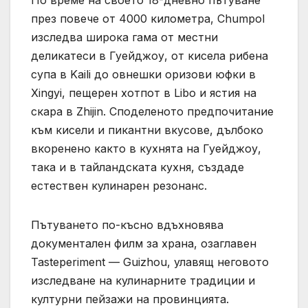
По време на своето 18-дневно пътуване
през повече от 4000 километра, Chumpol
изследва широка гама от местни
деликатеси в Гуейджоу, от кисела рибена
супа в Kaili до овнешки оризови юфки в
Xingyi, пещерен хотпот в Libo и ястия на
скара в Zhijin. Споделеното предпочитание
към кисели и пикантни вкусове, дълбоко
вкоренено както в кухнята на Гуейджоу,
така и в тайландската кухня, създаде
естествен кулинарен резонанс.
Пътуването по-късно вдъхновява
документален филм за храна, озаглавен
Tasteperiment — Guizhou, улавящ неговото
изследване на кулинарните традиции и
културни пейзажи на провинцията.