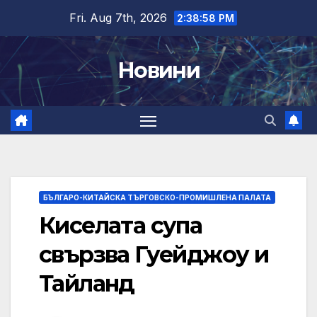
Skip
Fri. Aug 7th, 2026
2:38:59 PM
to
content
Новини
БЪЛГАРО-КИТАЙСКА ТЪРГОВСКО-ПРОМИШЛЕНА ПАЛАТА
Киселата супа
свързва Гуейджоу и
Тайланд