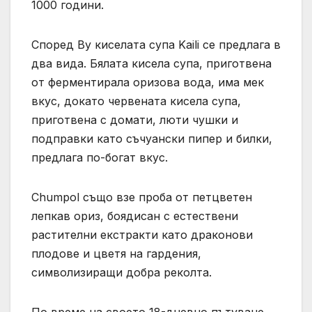
1000 години.
Според Ву киселата супа Kaili се предлага в
два вида. Бялата кисела супа, приготвена
от ферментирала оризова вода, има мек
вкус, докато червената кисела супа,
приготвена с домати, люти чушки и
подправки като съчуански пипер и билки,
предлага по-богат вкус.
Chumpol също взе проба от петцветен
лепкав ориз, боядисан с естествени
растителни екстракти като драконови
плодове и цветя на гардения,
символизиращи добра реколта.