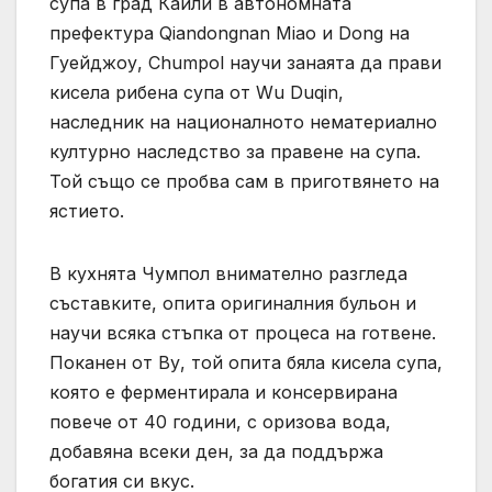
супа в град Кайли в автономната
префектура Qiandongnan Miao и Dong на
Гуейджоу, Chumpol научи занаята да прави
кисела рибена супа от Wu Duqin,
наследник на националното нематериално
културно наследство за правене на супа.
Той също се пробва сам в приготвянето на
ястието.
В кухнята Чумпол внимателно разгледа
съставките, опита оригиналния бульон и
научи всяка стъпка от процеса на готвене.
Поканен от Ву, той опита бяла кисела супа,
която е ферментирала и консервирана
повече от 40 години, с оризова вода,
добавяна всеки ден, за да поддържа
богатия си вкус.