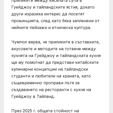
приликите между киселата супа в
Гуейджоу и тайландските ястия, докато
други изразиха интерес да посетят
провинцията, след като бяха запленени от
нейните пейзажи и етническа култура.
Чумпол вярва, че приликите в съставките,
вкусовете и методите на готвене между
кухнята на Гуейджоу и тайландската кухня
ще му помогнат да представи китайските
кулинарни концепции на тайландски
студенти и любители на храната, като
същевременно проправи пътя за
създаването на ресторанти с кухня на
Гуейджоу в Тайланд.
През 2025 г. общата стойност на