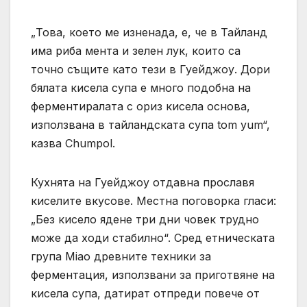
„Това, което ме изненада, е, че в Тайланд
има риба мента и зелен лук, които са
точно същите като тези в Гуейджоу. Дори
бялата кисела супа е много подобна на
ферментиралата с ориз кисела основа,
използвана в тайландската супа tom yum“,
казва Chumpol.
Кухнята на Гуейджоу отдавна прославя
киселите вкусове. Местна поговорка гласи:
„Без кисело ядене три дни човек трудно
може да ходи стабилно“. Сред етническата
група Miao древните техники за
ферментация, използвани за приготвяне на
кисела супа, датират отпреди повече от