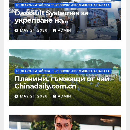
БЪЛГАРО-КИТАЙСКА ТЪРГОВСКО-ПРОМИШЛЕНА ПАЛАТА
Dassault Systemes за
укрепване на
изграждането на AI
MAY 21, 2026
ADMIN
екосистема в Китай
БЪЛГАРО-КИТАЙСКА ТЪРГОВСКО-ПРОМИШЛЕНА ПАЛАТА
Планини, гъмжащи от чай –
Chinadaily.com.cn
MAY 21, 2026
ADMIN