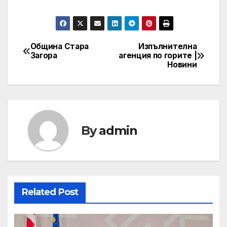
Община Стара
Изпълнителна
Post
Загора
агенция по горите |
Новини
navigation
By
admin
Related Post