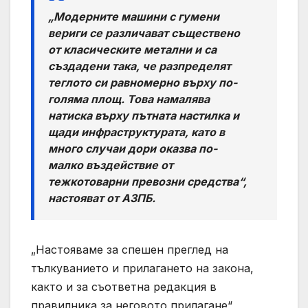
„Модерните машини с гумени
вериги се различават съществено
от класическите метални и са
създадени така, че разпределят
теглото си равномерно върху по-
голяма площ. Това намалява
натиска върху пътната настилка и
щади инфраструктурата, като в
много случаи дори оказва по-
малко въздействие от
тежкотоварни превозни средства“,
настояват от АЗПБ.
„Настояваме за спешен преглед на
тълкуванието и прилагането на закона,
както и за съответна редакция в
правилника за неговото прилагане“,