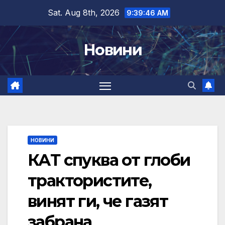
Skip
Sat. Aug 8th, 2026
9:39:47 AM
to
content
Новини
НОВИНИ
КАТ спуква от глоби
трактористите,
винят ги, че газят
забрана