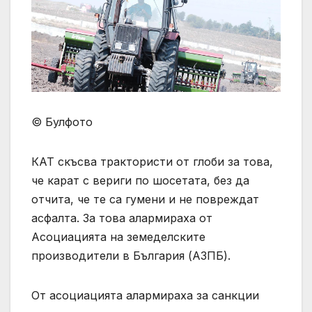
©
Булфото
КАТ скъсва трактористи от глоби за това,
че карат с вериги по шосетата, без да
отчита, че те са гумени и не повреждат
асфалта. За това алармираха от
Асоциацията на земеделските
производители в България (АЗПБ).
От асоциацията алармираха за санкции