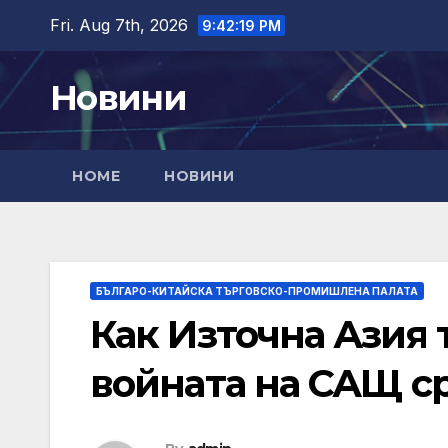
Skip
Fri. Aug 7th, 2026
9:42:20 PM
to
content
Новини
HOME
НОВИНИ
БЪЛГАРО-КИТАЙСКА ТЪРГОВСКО-ПРОМИШЛЕНА ПАЛАТА
Как Източна Азия 
войната на САЩ с