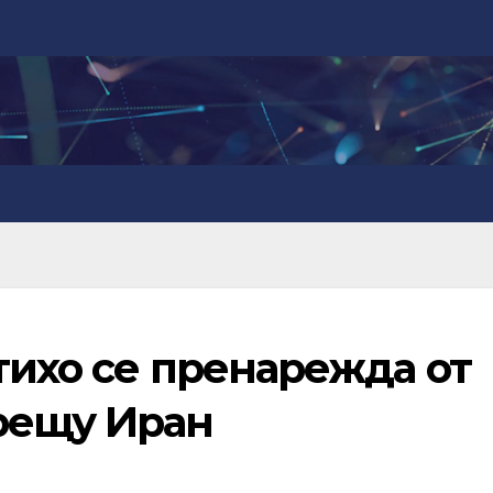
тихо се пренарежда от
рещу Иран