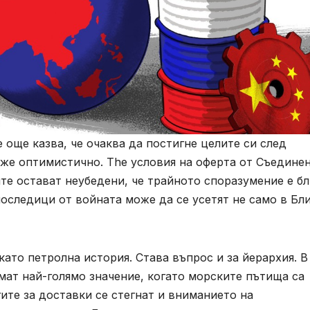
още казва, че очаква да постигне целите си след
аже оптимистично. The условия на оферта от Съедине
те остават неубедени, че трайното споразумение е бл
последици от войната може да се усетят не само в Бл
ато петролна история. Става въпрос и за йерархия. В
мат най-голямо значение, когато морските пътища са
ите за доставки се стегнат и вниманието на