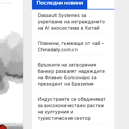
Последни новини
Dassault Systemes за
укрепване на изграждането
на AI екосистема в Китай
Планини, гъмжащи от чай –
Chinadaily.com.cn
Връзките на затворения
банкер развалят надеждите
на Флавио Болсонаро за
президент на Бразилия
Индустриите се обединяват
за висококачествен растеж
на културния и
туристическия сектор