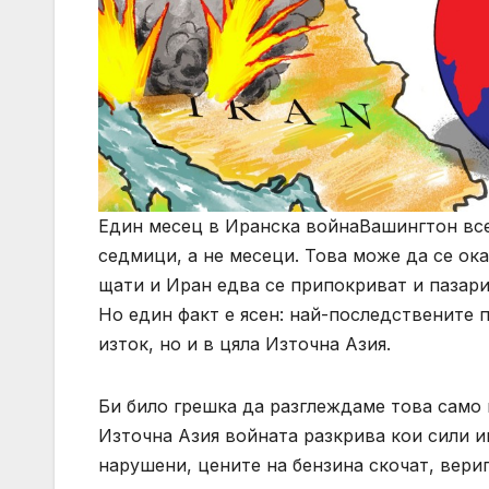
Един месец в Иранска войнаВашингтон все 
седмици, а не месеци. Това може да се ок
щати и Иран едва се припокриват и пазари
Но един факт е ясен: най-последствените 
изток, но и в цяла Източна Азия.
Би било грешка да разглеждаме това само к
Източна Азия войната разкрива кои сили и
нарушени, цените на бензина скочат, вериг