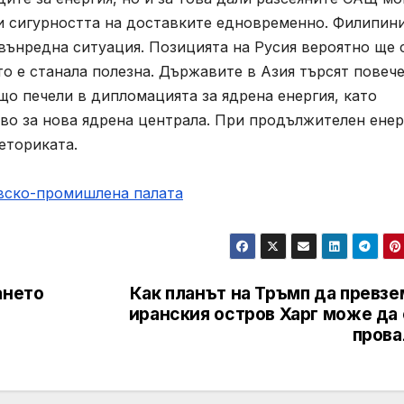
и сигурността на доставките едновременно. Филипин
вънредна ситуация. Позицията на Русия вероятно ще 
то е станала полезна. Държавите в Азия търсят повеч
що печели в дипломацията за ядрена енергия, като
о за нова ядрена централа. При продължителен енер
еториката.
овско-промишлена палaта
ането
Как планът на Тръмп да превзе
иранския остров Харг може да 
прова