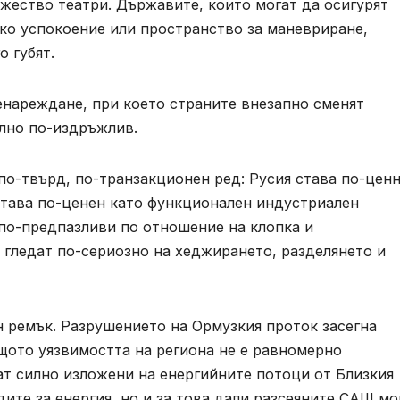
жество театри. Държавите, които могат да осигурят
ско успокоение или пространство за маневриране,
о губят.
енареждане, при което страните внезапно сменят
ално по-издръжлив.
по-твърд, по-транзакционен ред: Русия става по-цен
става по-ценен като функционален индустриален
по-предпазливи по отношение на клопка и
 гледат по-сериозно на хеджирането, разделянето и
н ремък. Разрушението на Ормузкия проток засегна
ащото уязвимостта на региона не е равномерно
ат силно изложени на енергийните потоци от Близкия
дите за енергия, но и за това дали разсеяните САЩ мо