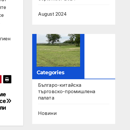
ите
August 2024
се
е
гиен
Categories
Българо-китайска
търговско-промишлена
ме
палата
се
ли
Новини