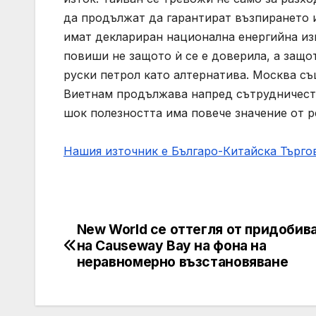
да продължат да гарантират възпирането 
имат деклариран национална енергийна из
повиши не защото ѝ се е доверила, а защо
руски петрол като алтернатива. Москва съ
Виетнам продължава напред сътрудничеств
шок полезността има повече значение от р
Нашия източник е Българо-Китайска Търг
New World се оттегля от придобив
Post
на Causeway Bay на фона на
navigation
неравномерно възстановяване