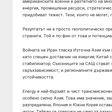
американските военни е разтегнато на мно
енергия, промишлени ресурси, стратегиче
придобиват тежест. Тези, които не могат, г
Резултатът не е просто геополитическо пр
страните. Той е по-фин от това и потенци
Войната на Иран тласка Източна Азия към 
като спешен доставчик на енергия; Китай 
стабилизатор; Съюзниците на САЩ стават 
свръхзависимост; и регионалните държави
устойчивостта.
Energy е най-бързият и чист трансмисионе
особено силно Азия. Това има значение, з
разпределена. Япония и Южна Корея остав
изток. Тайван се тревожи не само за разхо