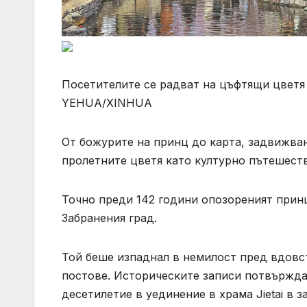
Посетителите се радват на цъфтящи цветя 
YEHUA/XINHUA
От божурите на принц до карта, задвижван
пролетните цветя като културно пътешест
Точно преди 142 години опозореният принц 
Забранения град.
Той беше изпаднал в немилост пред вдовс
постове. Историческите записи потвърждав
десетилетие в уединение в храма Jietai в 