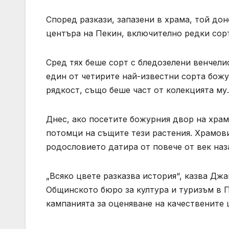
Според разкази, запазени в храма, той дон
центъра на Пекин, включително редки сор
Сред тях беше сорт с бледозелени венчелис
един от четирите най-известни сорта божу
рядкост, също беше част от колекцията му.
Днес, ако посетите божурния двор на храма
потомци на същите тези растения. Храмов
родословието датира от повече от век наза
„Всяко цвете разказва история“, казва Джа
Общинското бюро за култура и туризъм в 
кампанията за оценяване на качествените ц