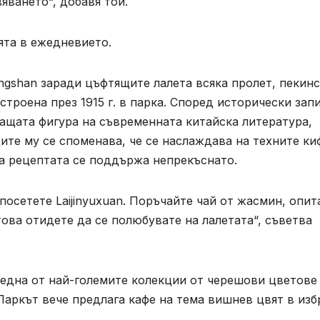
яването“, добавя той.
ята в ежедневието.
ngshan заради цъфтящите лалета всяка пролет, пекин
остроена през 1915 г. в парка. Според исторически зап
ащата фигура на съвременната китайска литература,
ите му се споменава, че се наслаждава на техните ки
ва рецептата се поддържа непрекъснато.
посетете Laijinyuxuan. Поръчайте чай от жасмин, опит
това отидете да се полюбувате на лалетата“, съветва
 една от най-големите колекции от черешови цветове
 Паркът вече предлага кафе на тема вишнев цвят в из