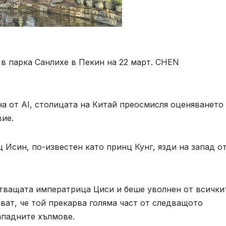
в парка Санлихе в Пекин на 22 март. CHEN
а от AI, столицата на Китай преосмисля оценяването
вие.
Исин, ​​по-известен като принц Кунг, язди на запад о
тващата императрица Циси и беше уволнен от всички
ат, че той прекарва голяма част от следващото
западните хълмове.