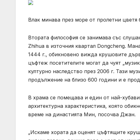
Влак минава през море от пролетни цвет
Втората философия се занимава със слушан
Zhihua в източния квартал Dongcheng. Ман
1444 г., обикновено вижда крушовите дърв
цъфтеж посетителите могат да чуят „музик
културно наследство през 2006 г. Тази муз
продължение на близо 600 години и е прод
В храма се помещава и един от най-хубави
архитектурна характеристика, която обикн
време на династията Мин, посочва Джан.
„Искаме хората да оценят цъфтящите круш