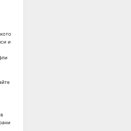
ското
иси и
фли
айте
 в
брани