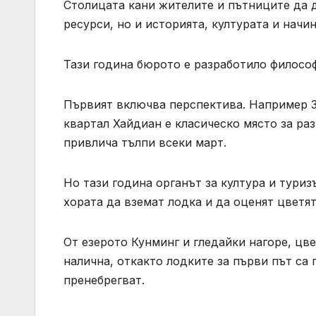
Столицата кани жителите и пътниците да д
ресурси, но и историята, културата и начи
Тази година бюрото е разработило философ
Първият включва перспектива. Например З
квартал Хайдиан е класическо място за ра
привлича тълпи всеки март.
Но тази година органът за култура и тури
хората да вземат лодка и да оценят цветят
От езерото Кунминг и гледайки нагоре, цве
налична, откакто лодките за първи път са 
пренебрегват.