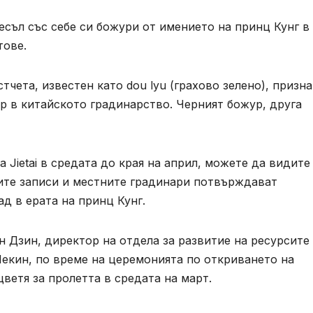
есъл със себе си божури от имението на принц Кунг в
тове.
тчета, известен като dou lyu (грахово зелено), призна
р в китайското градинарство. Черният божур, друга
 Jietai в средата до края на април, можете да видите
ите записи и местните градинари потвърждават
д в ерата на принц Кунг.
н Дзин, директор на отдела за развитие на ресурсите
Пекин, по време на церемонията по откриването на
ветя за пролетта в средата на март.