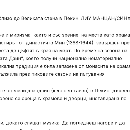
я близо до Великата стена в Пекин. ЛИУ МАНЦАН/СИН
е и миризма, както и със зрение, на места като храма
астирът от династията Мин (1368-1644), завършен пре
ета да цъфтят в края на март. По време на сезона на
ата Дзин“, която получи национално нематериално
икална традиция е била запазена от монасите на храм
ължила през пиковите сезони на пътувания.
те оцелели дзаодзин (кесонен таван) в Пекин, дървен
овено се среща в храмове и дворци, инсталирана по
и, докато слушат музика. Да погледнеш нагоре и да