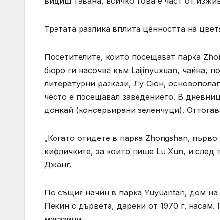
видиш тавана, всичко това е част от изжив
Третата разлика вплита ценността на цвет
Посетителите, които посещават парка Zho
бюро ги насочва към Laijinyuxuan, чайна, п
литературни разкази, Лу Сюн, основополаг
често е посещавал заведението. В дневниц
донкай (консервирани зеленчуци). Оттога
„Когато отидете в парка Zhongshan, първо 
кифличките, за които пише Lu Xun, и след 
Джанг.
По същия начин в парка Yuyuantan, дом на
Пекин с дървета, дарени от 1970 г. насам.
магазини.