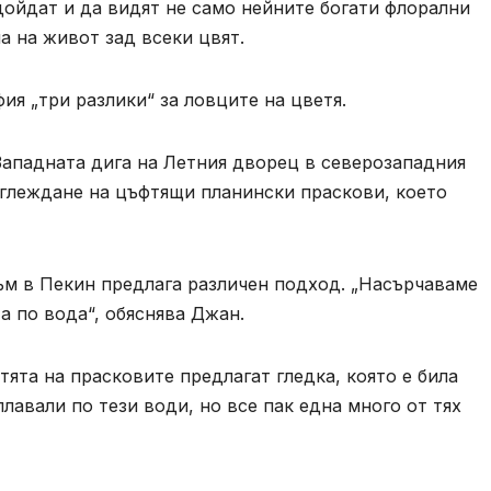
ойдат и да видят не само нейните богати флорални
на на живот зад всеки цвят.
ия „три разлики“ за ловците на цветя.
ападната дига на Летния дворец в северозападния
зглеждане на цъфтящи планински праскови, което
зъм в Пекин предлага различен подход. „Насърчаваме
а по вода“, обяснява Джан.
тята на прасковите предлагат гледка, която е била
плавали по тези води, но все пак една много от тях