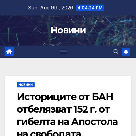
Skip
Sun. Aug 9th, 2026
4:04:25 PM
to
content
Новини
НОВИНИ
Историците от БАН
отбелязват 152 г. от
гибелта на Апостола
на свободата