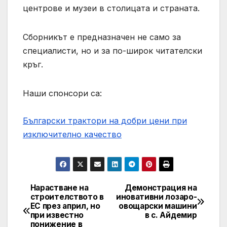
центрове и музеи в столицата и страната.
Сборникът е предназначен не само за
специалисти, но и за по-широк читателски
кръг.
Наши спонсори са:
Български трактори на добри цени при
изключително качество
Нарастване на
Демонстрация на
Post
строителството в
иновативни лозаро-
ЕС през април, но
овощарски машини
navigation
при известно
в с. Айдемир
понижение в