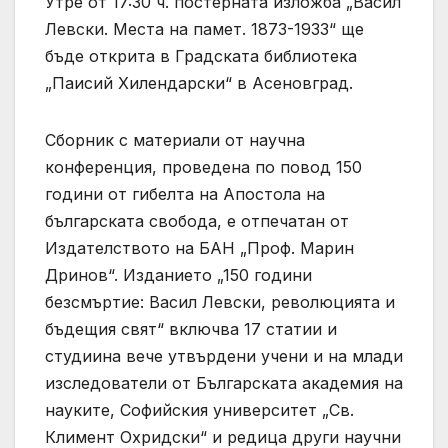
Утре от 17:30 ч. постерната изложба „Васил
Левски. Места на памет. 1873-1933“ ще
бъде открита в Градската библиотека
„Паисий Хилендарски“ в Асеновград.
Сборник с материали от научна
конференция, проведена по повод 150
години от гибелта на Апостола на
българската свобода, е отпечатан от
Издателството на БАН „Проф. Марин
Дринов“. Изданието „150 години
безсмъртие: Васил Левски, революцията и
бъдещия свят“ включва 17 статии и
студиина вече утвърдени учени и на млади
изследователи от Българската академия на
науките, Софийския университет „Св.
Климент Охридски“ и редица други научни