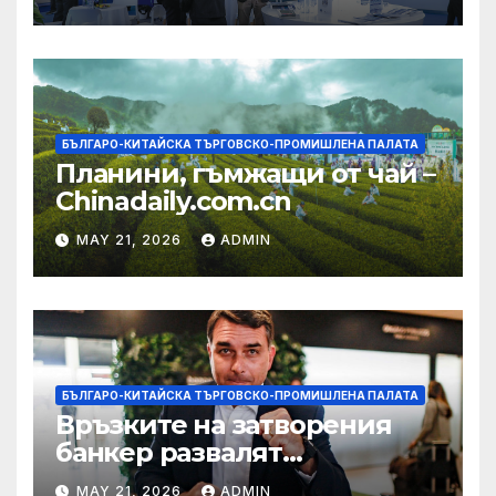
екосистема в Китай
БЪЛГАРО-КИТАЙСКА ТЪРГОВСКО-ПРОМИШЛЕНА ПАЛАТА
Планини, гъмжащи от чай –
Chinadaily.com.cn
MAY 21, 2026
ADMIN
БЪЛГАРО-КИТАЙСКА ТЪРГОВСКО-ПРОМИШЛЕНА ПАЛАТА
Връзките на затворения
банкер развалят
надеждите на Флавио
MAY 21, 2026
ADMIN