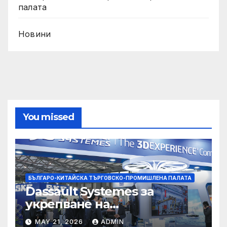
палата
Новини
You missed
БЪЛГАРО-КИТАЙСКА ТЪРГОВСКО-ПРОМИШЛЕНА ПАЛАТА
Dassault Systemes за
укрепване на
изграждането на AI
MAY 21, 2026
ADMIN