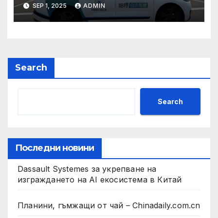
техните треньори имат
SEP 1, 2025
ADMIN
нужда от нашата подкрепа
и ние ще им я осигурим
Search
Search
Последни новини
Dassault Systemes за укрепване на
изграждането на AI екосистема в Китай
Планини, гъмжащи от чай – Chinadaily.com.cn