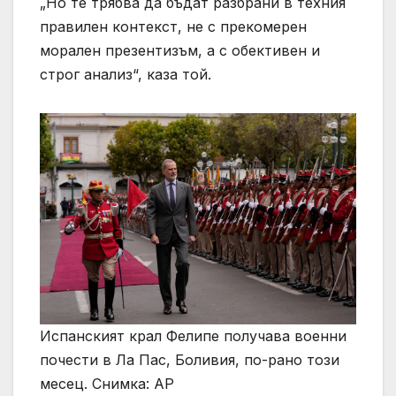
„Но те трябва да бъдат разбрани в техния
правилен контекст, не с прекомерен
морален презентизъм, а с обективен и
строг анализ“, каза той.
Испанският крал Фелипе получава военни
почести в Ла Пас, Боливия, по-рано този
месец. Снимка: AP