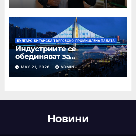
Болсонаро за президент на
Бразилия
БЪЛГАРО-КИТАЙСКА ТЪРГОВСКО-ПРОМИШЛЕНА ПАЛАТА
Индустриите се
обединяват за
висококачествен растеж на
MAY 21, 2026
ADMIN
културния и
туристическия сектор
Новини