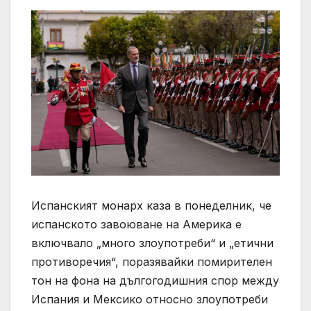
Испанският монарх каза в понеделник, че
испанското завоюване на Америка е
включвало „много злоупотреби“ и „етични
противоречия“, поразявайки помирителен
тон на фона на дългогодишния спор между
Испания и Мексико относно злоупотреби