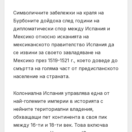
Символичните забележки на краля на
Бурбоните дойдоха след години на
дипломатически спор между Испания и
Мексико относно исканията на
мексиканското правителство Испания да
се извини за своето завладяване на
Мексико през 1519-1521 г., което доведе до
смъртта на голяма част от предиспанското
население на страната.
Колониална Испания управлява една от
най-големите империи в историята с
нейните териториални владения,
обхващащи пет континента в своя пик
между 16-ти и 18-ти век. Това включва