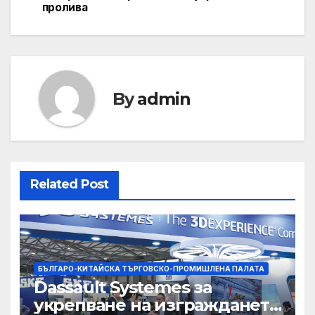
пролива
By
admin
Related Post
БЪЛГАРО-КИТАЙСКА ТЪРГОВСКО-ПРОМИШЛЕНА ПАЛАТА
Dassault Systemes за
укрепване на изграждането