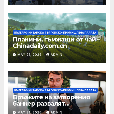
екосистема в Китай
БЪЛГАРО-КИТАЙСКА ТЪРГОВСКО-ПРОМИШЛЕНА ПАЛАТА
Планини, гъмжащи от чай –
Chinadaily.com.cn
MAY 21, 2026
ADMIN
БЪЛГАРО-КИТАЙСКА ТЪРГОВСКО-ПРОМИШЛЕНА ПАЛАТА
Връзките на затворения
банкер развалят
надеждите на Флавио
MAY 21, 2026
ADMIN