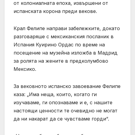
от колониалната епоха, извършени от
испанската корона преди векове.
Крал Фелипе направи забележките, докато
разговаряше с мексиканския посланик в
Испания Куирино Ордас по време на
посещение на музейна изложба в Мадрид
за ролята на жените в предколумбово
Мексико.
За вековното испанско завоевание Фелипе
каза: „Има неща, които, когато ги
изучаваме, ги опознаваме и е, с нашите
настоящи ценности те очевидно не могат
да ни накарат да се чувстваме горди“.