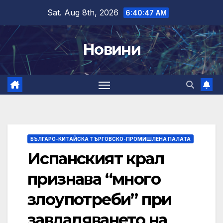
Skip
Sat. Aug 8th, 2026
6:40:48 AM
to
content
Новини
БЪЛГАРО-КИТАЙСКА ТЪРГОВСКО-ПРОМИШЛЕНА ПАЛАТА
Испанският крал
признава “много
злоупотреби” при
завладяването на