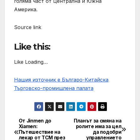
голяма част от Централна и Южна
Америка.
Source link
Like this:
Like Loading…
Нашия източник е Българо-Китайска
Търговско-промишлена палaта
От Jinmen до
Планът за смяна на
Post
Xiamen:
ролите има за цел
Пътешествие на
да подобри
navigation
лекар от TCM през
управлението