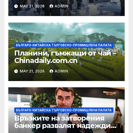
на AI екосистема в Китай
MAY 21, 2026
ADMIN
БЪЛГАРО-КИТАЙСКА ТЪРГОВСКО-ПРОМИШЛЕНА ПАЛАТА
Планини, гъмжащи от чай –
Chinadaily.com.cn
MAY 21, 2026
ADMIN
БЪЛГАРО-КИТАЙСКА ТЪРГОВСКО-ПРОМИШЛЕНА ПАЛАТА
Връзките на затворения
банкер развалят надеждите
на Флавио Болсонаро за