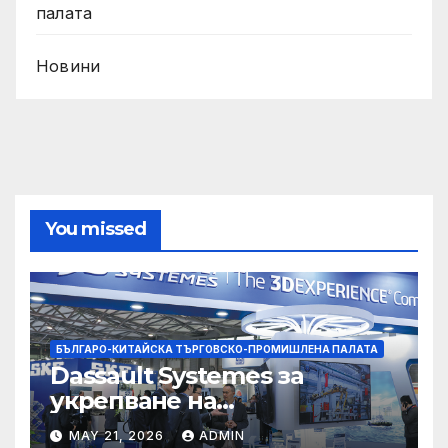
палата
Новини
You missed
БЪЛГАРО-КИТАЙСКА ТЪРГОВСКО-ПРОМИШЛЕНА ПАЛАТА
Dassault Systemes за
укрепване на
изграждането на AI
MAY 21, 2026
ADMIN