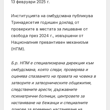
13 февруари 2025 г.
Институцията на омбудсмана публикува
Тринадесетия годишен доклад от
проверките в местата за лишаване от
свобода през 2024 г., извършени от
Националния превантивен механизъм
(НПМ).
Б.р. НПМ е специализирана дирекция към
омбудсмана, която следи, проверява и
оценява спазването на правата на човека в
затворите и затворническите общежития,
следствените арести, държавните
психиатрични болници, центровете за
настаняване на бежанци и специалните
домове за временно настаняване на