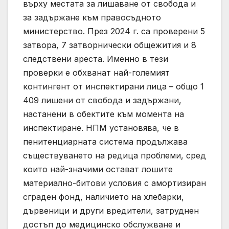
върху местата за лишаване от свобода и
за задържане към правосъдното
министерство. През 2024 г. са проверени 5
затвора, 7 затворнически общежития и 8
следствени ареста. Именно в тези
проверки е обхванат най-големият
контингент от инспектирани лица – общо 1
409 лишени от свобода и задържани,
настанени в обектите към момента на
инспектиране. НПМ установява, че в
пенитенциарната система продължава
съществуването на редица проблеми, сред
които най-значими остават лошите
материално-битови условия с амортизиран
сграден фонд, наличието на хлебарки,
дървеници и други вредители, затруднен
достъп до медицинско обслужване и