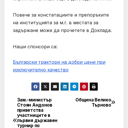
Повече за констатациите и препоръките
на институцията за м.г. в местата за
задържане може да прочетете в Доклада.
Наши спонсори са:
Български трактори на добри цени при
изключително качество
Зам.-министър
Община Велико
Post
Стоян Андонов
Търново
приветства
navigation
участниците в
първия държавен
турнир по