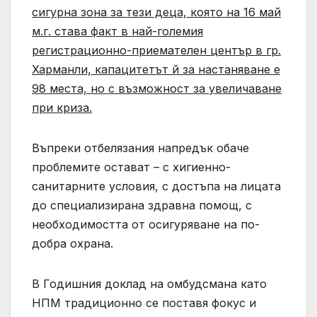
сигурна зона за тези деца, която на 16 май
м.г. става факт в най-големия
регистрационно-приемателен център в гр.
Харманли, капацитетът й за настаняване е
98 места, но с възможност за увеличаване
при криза.
Въпреки отбелязания напредък обаче
проблемите остават – с хигиенно-
санитарните условия, с достъпа на лицата
до специализирана здравна помощ, с
необходимостта от осигуряване на по-
добра охрана.
В Годишния доклад на омбудсмана като
НПМ традиционно се поставя фокус и