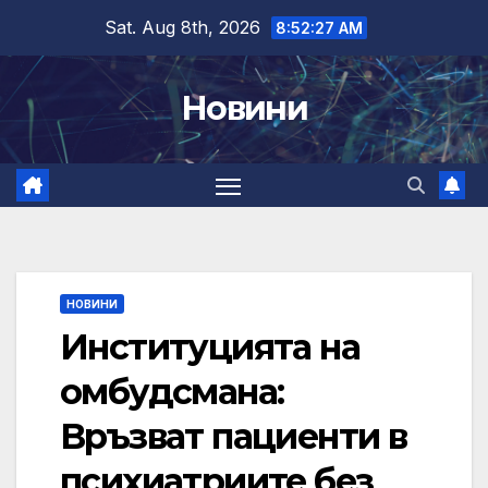
Skip
Sat. Aug 8th, 2026
8:52:29 AM
to
content
Новини
НОВИНИ
Институцията на
омбудсмана:
Връзват пациенти в
психиатриите без