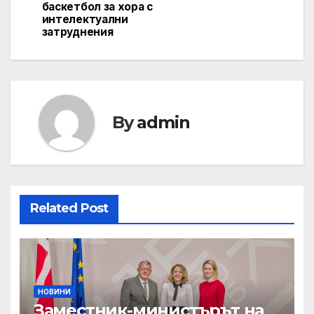
баскетбол за хора с
интелектуални
затруднения
By
admin
Related Post
НОВИНИ
Заместник-министърът на