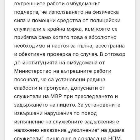
вътрешните работи омбудсманът
подчерта, че използването на физическа
сила и помощни средства от полицейски
служители е крайна мярка, към която се
прибягва само когато това е абсолютно
необходимо и настоя за пълна, всестранна
и обективна проверка по случая. В отговор
до институцията на омбудсмана от
Министерство на вътрешните работи
посочват, че са установени редица
слабости и пропуски, допуснати от
служители на МВР при преследването и
задържането на лицето. За установените
извършени нарушения по повод
изпълнение на служебните задължения е
наложено наказание „уволнение“ на двама
служители“, пише още в доклада на НПМ.