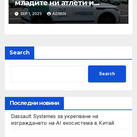
младите ни атлети и
техните треньори имат
SEP 1, 2025
ADMIN
нужда от нашата подкрепа
и ние ще им я осигурим
Search
Search
Последни новини
Dassault Systemes за укрепване на
изграждането на AI екосистема в Китай