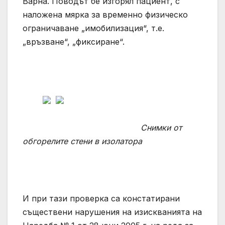
Варна. Поводът бе изгорял пациент, с
наложена мярка за временно физическо
ограничаване „имобилизация“, т.е.
„връзване“, „фиксиране“.
Снимки от
обгорелите стени в изолатора
И при тази проверка са констатирани
съществени нарушения на изискванията на