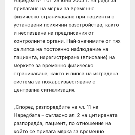
Наредба № 1 от 28 юни 2005 г. на реда за
прилагане на мерки за временно
физическо ограничаване при пациенти с
установени психични разстройства, както
и неспазване на предписания от
контролните органи. Най-значимите от тях
са липса на постоянно наблюдение на
пациента, нерегистриране (вписване) на
мерките за временно физическо
ограничаване, както и липса на изградена
система за пожароизвестяване с
централна сигнализация.
„Според разпоредбите на чл. 11 на
Наредбата – съгласно ал. 2 на цитираната
разпоредба, пациент, по отношение на
който се прилага мярка за временно