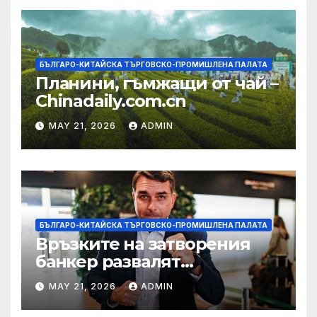
БЪЛГАРО-КИТАЙСКА ТЪРГОВСКО-ПРОМИШЛЕНА ПАЛАТА
Планини, гъмжащи от чай –
Chinadaily.com.cn
MAY 21, 2026
ADMIN
БЪЛГАРО-КИТАЙСКА ТЪРГОВСКО-ПРОМИШЛЕНА ПАЛАТА
Връзките на затворения
банкер развалят
надеждите на Флавио
MAY 21, 2026
ADMIN
Болсонаро за президент на
Бразилия