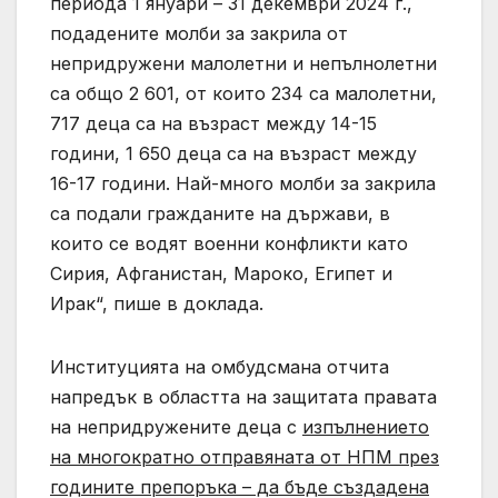
периода 1 януари – 31 декември 2024 г.,
подадените молби за закрила от
непридружени малолетни и непълнолетни
са общо 2 601, от които 234 са малолетни,
717 деца са на възраст между 14-15
години, 1 650 деца са на възраст между
16-17 години. Най-много молби за закрила
са подали гражданите на държави, в
които се водят военни конфликти като
Сирия, Афганистан, Мароко, Египет и
Ирак“, пише в доклада.
Институцията на омбудсмана отчита
напредък в областта на защитата правата
на непридружените деца с
изпълнението
на многократно отправяната от НПМ през
годините препоръка – да бъде създадена