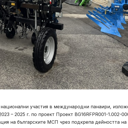
 национални участия в международни панаири, излож
023 – 2025 г. по проект Проект BG16RFPR001-1.002-00
ация на българските МСП чрез подкрепа дейността на