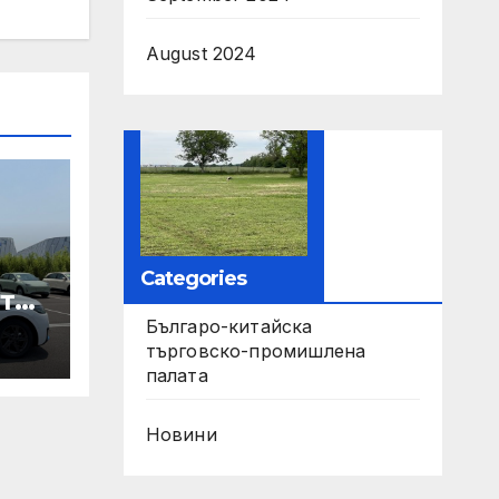
August 2024
Categories
те
Българо-китайска
ори
търговско-промишлена
палата
па
Новини