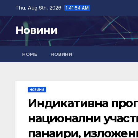
Skip
Thu. Aug 6th, 2026
1:41:55 AM
to
content
Новини
HOME
НОВИНИ
НОВИНИ
Индикативна прог
национални участ
панаири, изложен