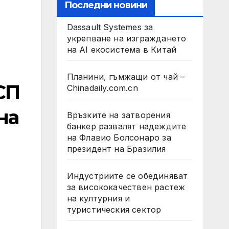
Последни новини
Dassault Systemes за
укрепване на изграждането
на AI екосистема в Китай
Планини, гъмжащи от чай –
СП
Chinadaily.com.cn
на
Връзките на затворения
банкер развалят надеждите
на Флавио Болсонаро за
президент на Бразилия
Индустриите се обединяват
за висококачествен растеж
на културния и
туристическия сектор