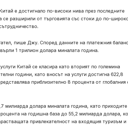
 Китай е достигнало по-високи нива през последните
са се разширили от търговията със стоки до по-широк
сътрудничество.
игател, пише Джу. Според данните на платежния балан
хвърли 1 трилион долара миналата година.
услуги Китай се класира като вторият по големина
ателни години, като вносът на услуги достигна 622,8
представлява приблизително 8 процента от глобалния
4,7 милиарда долара миналата година, като приходите
процента на годишна база до 55,2 милиарда долара, к
нарастващата привлекателност на входящия туризъм и