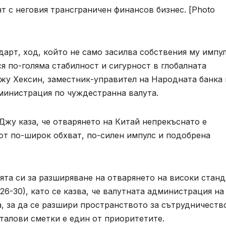
т с неговия трансграничен финансов бизнес. [Photo
дарт, ход, който не само засилва собствения му импул
я по-голяма стабилност и сигурност в глобалната
жу Хексин, заместник-управител на Народната банка 
министрация по чуждестранна валута.
Джу каза, че отварянето на Китай непрекъснато е
от по-широк обхват, по-силен импулс и подобрена
ията си за разширяване на отварянето на високи стан
26-30), като се казва, че валутната администрация на
, за да се разшири пространството за сътрудничеств
талови сметки е един от приоритетите.