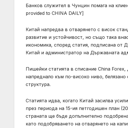
Банков служител в Чунцин помага на клиен
provided to CHINA DAILY]
Китай напредва в отварянето с висок стан
развитие и устойчивост, но също така внас
икономика, според статия, подписана от Д
Китай и администратор на Държавната ад
Пишейки статията в списание China Forex, 
напреднало към по-високо ниво, белязано 
структура.
Статията идва, когато Китай засилва усил
през периода на 15-ия петгодишен план (20
страната ще бъде допълнително подобрена
като подобряването на отварянето на капи