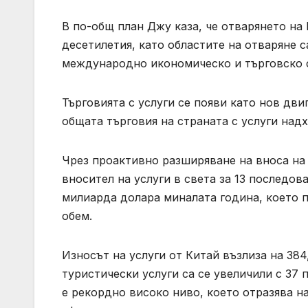
В по-общ план Джу каза, че отварянето на
десетилетия, като областите на отваряне 
международно икономическо и търговско 
Търговията с услуги се появи като нов дв
общата търговия на страната с услуги над
Чрез проактивно разширяване на вноса на 
вносител на услуги в света за 13 последов
милиарда долара миналата година, което 
обем.
Износът на услуги от Китай възлиза на 38
туристически услуги са се увеличили с 37 
е рекордно високо ниво, което отразява 