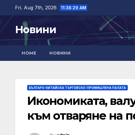
Skip
Fri. Aug 7th, 2026
11:38:31 AM
to
content
Новини
HOME
НОВИНИ
БЪЛГАРО-КИТАЙСКА ТЪРГОВСКО-ПРОМИШЛЕНА ПАЛАТА
Икономиката, вал
към отваряне на п