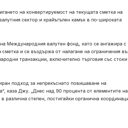
игането на конвертируемост на текущата сметка на
 валутния сектор и крайъгълен камък в по-широката
ва на Международния валутен фонд, като се ангажира с
сметка и се въздържа от налагане на ограничения въ
ародни транзакции, включително търговия със стоки
зиран подход за непрекъснато повишаване на
“, каза Джу. „Днес над 90 процента от елементите на
 в различна степен, постигайки органична координац