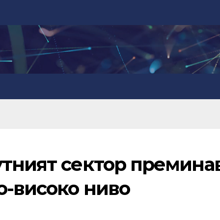
утният сектор премина
о-високо ниво