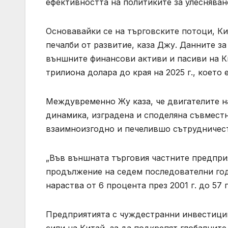
ефективността на политиките за улесняван
Основавайки се на търговските потоци, Ки
печалби от развитие, каза Джу. Данните з
външните финансови активи и пасиви на Ки
трилиона долара до края на 2025 г., което 
Междувременно Жу каза, че двигателите н
динамика, изградена и споделяна съвместн
взаимноизгодно и печелившо сътрудничес
„Във външната търговия частните предприя
продължение на седем последователни год
нараства от 6 процента през 2001 г. до 57 п
Предприятията с чуждестранни инвестици
сили на Китай, за да подкрепят глобалнит