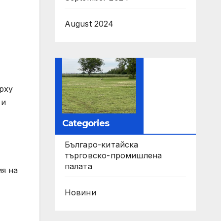
August 2024
рху
 и
Categories
Българо-китайска
търговско-промишлена
палата
ия на
Новини