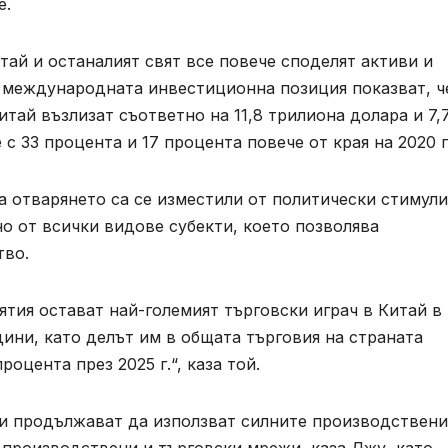
е.
тай и останалият свят все повече споделят активи и
а международната инвестиционна позиция показват, ч
тай възлизат съответно на 11,8 трилиона долара и 7,
е с 33 процента и 17 процента повече от края на 2020 г
а отварянето са се изместили от политически стимул
о от всички видове субекти, което позволява
тво.
тия остават най-големият търговски играч в Китай в
ини, като делът им в общата търговия на страната
роцента през 2025 г.“, каза той.
и продължават да използват силните производствени
е производствени и търговски мрежи, каза Джу, като