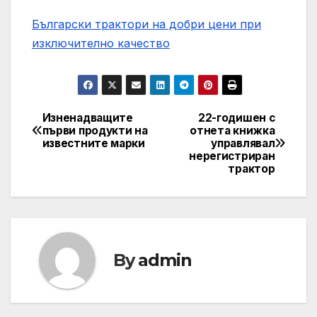
Български трактори на добри цени при
изключително качество
Изненадващите
22-годишен с
Post
първи продукти на
отнета книжка
известните марки
управлявал
navigation
нерегистриран
трактор
By
admin