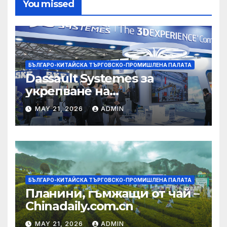
You missed
БЪЛГАРО-КИТАЙСКА ТЪРГОВСКО-ПРОМИШЛЕНА ПАЛАТА
Dassault Systemes за
укрепване на
изграждането на AI
MAY 21, 2026
ADMIN
екосистема в Китай
БЪЛГАРО-КИТАЙСКА ТЪРГОВСКО-ПРОМИШЛЕНА ПАЛАТА
Планини, гъмжащи от чай –
Chinadaily.com.cn
MAY 21, 2026
ADMIN