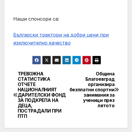
Наши спонсори са:
Български трактори на добри цени при
изключително качество
ТРЕВОЖНА
Община
Post
СТАТИСТИКА
Благоевград
ОТЧЕТЕ
организира
navigation
НАЦИОНАЛНИЯТ
безплатни спортни
ДАРИТЕЛСКИ ФОНД
занимания за
ЗА ПОДКРЕПА НА
ученици през
ДЕЦА,
лятото
ПОСТРАДАЛИ ПРИ
ПТП