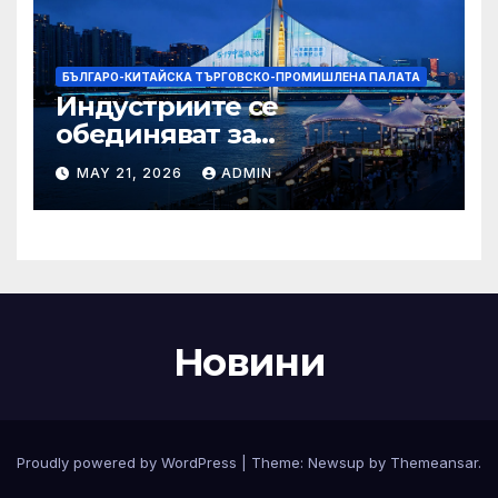
БЪЛГАРО-КИТАЙСКА ТЪРГОВСКО-ПРОМИШЛЕНА ПАЛАТА
Индустриите се
обединяват за
висококачествен растеж на
MAY 21, 2026
ADMIN
културния и
туристическия сектор
Новини
Proudly powered by WordPress
|
Theme:
Newsup
by
Themeansar
.