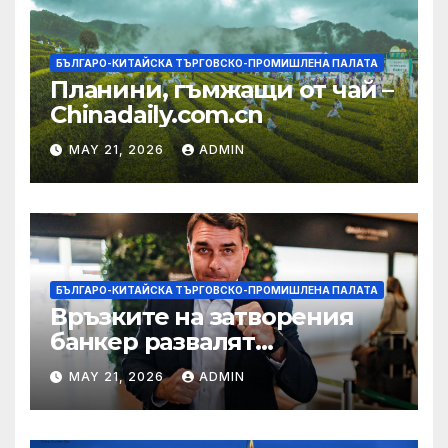
БЪЛГАРО-КИТАЙСКА ТЪРГОВСКО-ПРОМИШЛЕНА ПАЛАТА
Планини, гъмжащи от чай –
Chinadaily.com.cn
MAY 21, 2026
ADMIN
БЪЛГАРО-КИТАЙСКА ТЪРГОВСКО-ПРОМИШЛЕНА ПАЛАТА
Връзките на затворения
банкер развалят
надеждите на Флавио
MAY 21, 2026
ADMIN
Болсонаро за президент на
Бразилия