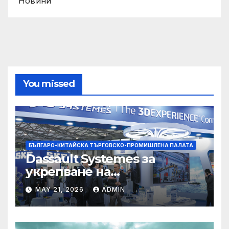
Новини
You missed
БЪЛГАРО-КИТАЙСКА ТЪРГОВСКО-ПРОМИШЛЕНА ПАЛАТА
Dassault Systemes за
укрепване на
изграждането на AI
MAY 21, 2026
ADMIN
екосистема в Китай