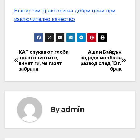
Български трактори на добри цени при
изключително качество
КАТ спуква от глоби
Ашли Байдън
Post
трактористите,
подаде молба за
винят ги, че газят
развод след 13 г.
navigation
забрана
брак
By
admin