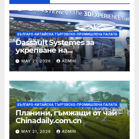
БЪЛГАРО-КИТАЙСКА ТЪРГОВСКО-ПРОМИШЛЕНА ПАЛАТА
Dassault Systemes за
укрепване на
изграждането на AI
MAY 21, 2026
ADMIN
екосистема в Китай
БЪЛГАРО-КИТАЙСКА ТЪРГОВСКО-ПРОМИШЛЕНА ПАЛАТА
Планини, гъмжащи от чай –
Chinadaily.com.cn
MAY 21, 2026
ADMIN