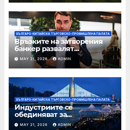
БЪЛГАРО-КИТАЙСКА ТЪРГОВСКО-ПРОМИШЛЕНА ПАЛАТА
Връзките на затворения
банкер развалят
надеждите на Флавио
MAY 21, 2026
ADMIN
Болсонаро за президент на
Бразилия
БЪЛГАРО-КИТАЙСКА ТЪРГОВСКО-ПРОМИШЛЕНА ПАЛАТА
Индустриите се
обединяват за
висококачествен растеж на
MAY 21, 2026
ADMIN
културния и