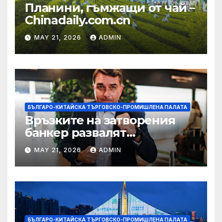
Планини, гъмжащи от чай –
Chinadaily.com.cn
MAY 21, 2026
ADMIN
БЪЛГАРО-КИТАЙСКА ТЪРГОВСКО-ПРОМИШЛЕНА ПАЛАТА
Връзките на затворения
банкер развалят
надеждите на Флавио
MAY 21, 2026
ADMIN
Болсонаро за президент на
Бразилия
БЪЛГАРО-КИТАЙСКА ТЪРГОВСКО-ПРОМИШЛЕНА ПАЛАТА