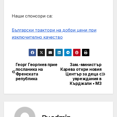
Наши спонсори са:
Български трактори на добри цени при
изключително качество
Георг Георгиев прие
Зам.-министър
Post
посланика на
Карева откри новия
Френската
Център за деца с
navigation
република
увреждания в
Кърджали • МЗ