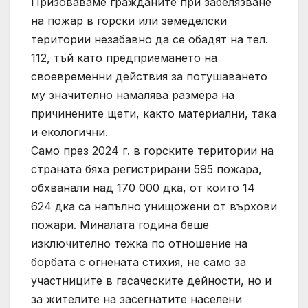
Призоваваме гражданите при забелязване
на пожар в горски или земеделски
територии незабавно да се обадят на тел.
112, тъй като предприемането на
своевременни действия за потушаването
му значително намалява размера на
причинените щети, както материални, така
и екологични.
Само през 2024 г. в горските територии на
страната бяха регистрирани 595 пожара,
обхванали над 170 000 дка, от които 14
624 дка са напълно унищожени от върхови
пожари. Миналата година беше
изключително тежка по отношение на
борбата с огнената стихия, не само за
участниците в гасаческите дейности, но и
за жителите на засегнатите населени