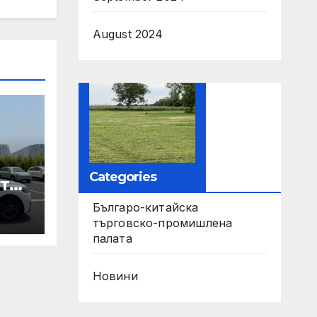
August 2024
Categories
те
Българо-китайска
ори
търговско-промишлена
палата
па
Новини