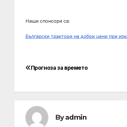
Наши спонсори са:
Български трактори на добри цени при из
Прогноза за времето
Post
navigation
By
admin