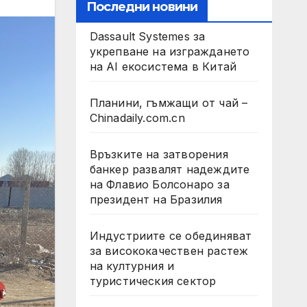
Последни новини
Dassault Systemes за
укрепване на изграждането
на AI екосистема в Китай
Планини, гъмжащи от чай –
Chinadaily.com.cn
Връзките на затворения
банкер развалят надеждите
на Флавио Болсонаро за
президент на Бразилия
Индустриите се обединяват
за висококачествен растеж
на културния и
туристическия сектор