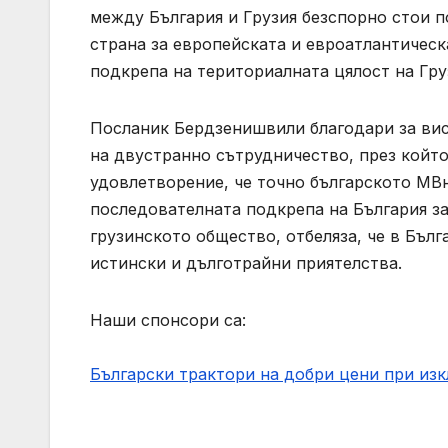
между България и Грузия безспорно стои п
страна за европейската и евроатлантическ
подкрепа на териториалната цялост на Гр
Посланик Бердзенишвили благодари за висо
на двустранно сътрудничество, през който
удовлетворение, че точно българското МВнР
последователната подкрепа на България з
грузинското общество, отбеляза, че в Бъл
истински и дълготрайни приятелства.
Наши спонсори са:
Български трактори на добри цени при из