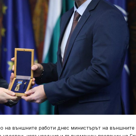
о на външните работи днес министърът на външните
в удостои извънредния и пълномощен посланик на Гр