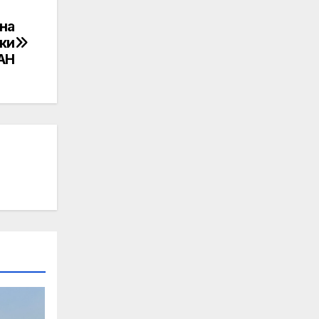
на
ки
АН