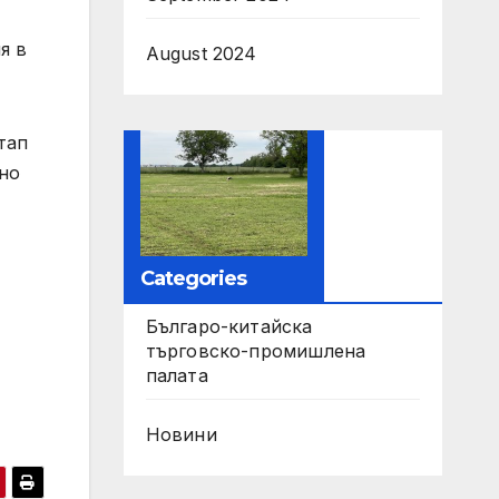
я в
August 2024
тап
чно
Categories
Българо-китайска
търговско-промишлена
палата
Новини