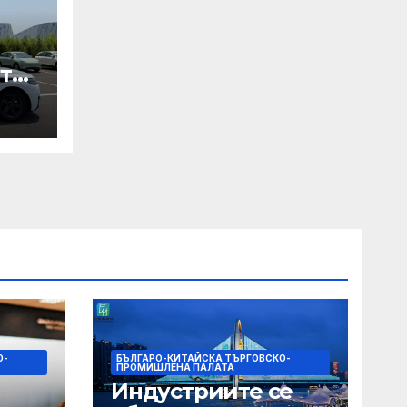
те
ори
па
О-
БЪЛГАРО-КИТАЙСКА ТЪРГОВСКО-
ПРОМИШЛЕНА ПАЛАТА
Индустриите се