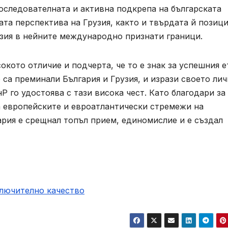
оследователната и активна подкрепа на българската
ата перспектива на Грузия, както и твърдата й позици
узия в нейните международно признати граници.
кото отличие и подчерта, че то е знак за успешния е
 са преминали България и Грузия, и изрази своето ли
 го удостоява с тази висока чест. Като благодари за
а европейските и евроатлантически стремежи на
гария е срещнал топъл прием, единомислие и е създал
ключително качество