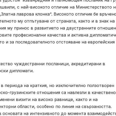
ишвили, с най-високото отличие на Министерството н
„Златна лаврова клонка“. Високото отличие бе връчен
лното му отпътуване от страната, както и в знак на
чния му принос в развитието на двустранните отноше
говите професионални качества и активна дипломатич
кто и за последователното отстояване на европейския
ество чуждестранни посланици, акредитирани в
рски дипломати.
 в периода на краткия, но изключително ползотворен
ско-грузинските отношения са навлезли в качествено
зменени визити на високо равнище, както и на
кторни области, особено по линия на свързаността.
в основата на интензивното до момента взаимодейст