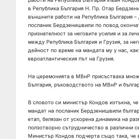
в Република България Н. Пр. Отар Бердзен
външните работи на Република България – 
посланик Бердзенишвили по повод окончате
признателност за неговите усилия и за ли
между Република България и Грузия, за не
дейност по време на мандата му у нас, ка
евроатлантическия път на Грузия.
На церемонията в МВнР присъстваха множ
България, ръководството на МВнР и бълга
В словото си министър Кондов изтъкна, че
мандат на посланик Бердзенишвили българ
етап, белязан от ускорена динамика на ра
ползотворно сътрудничество в различни се
Министър Кондов подчерта също така, че 