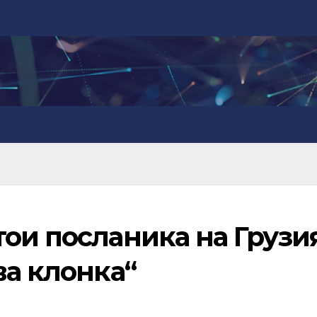
ои посланика на Грузи
ва клонка“