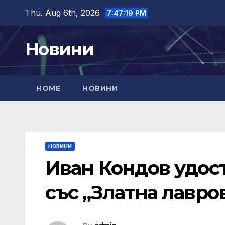
Skip
Thu. Aug 6th, 2026
7:47:20 PM
to
content
Новини
HOME
НОВИНИ
НОВИНИ
Иван Кондов удост
със „Златна лавро