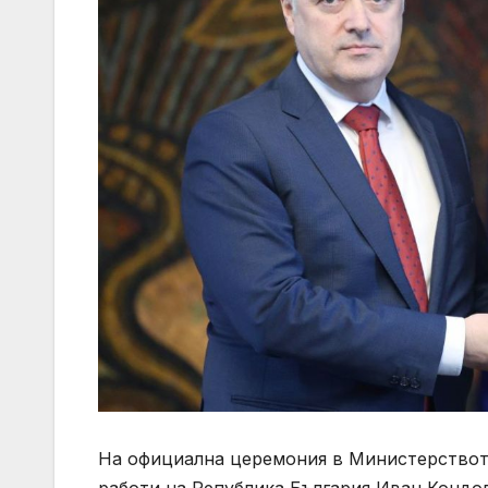
На официална церемония в Министерствот
работи на Република България Иван Кондо