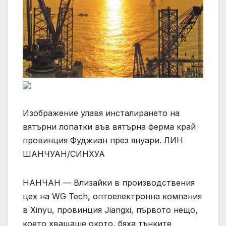
Изображение улавя инсталирането на
вятърни лопатки във вятърна ферма край
провинция Фуджиан през януари. ЛИН
ШАНЧУАН/СИНХУА
НАНЧАН — Влизайки в производствения
цех на WG Tech, оптоелектронна компания
в Xinyu, провинция Jiangxi, първото нещо,
което хващаше окото, бяха тънките