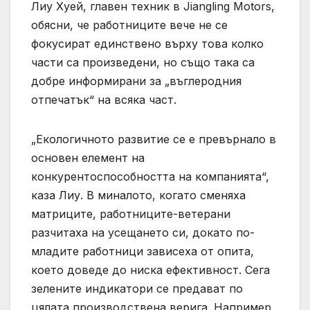
Лиу Хуей, главен техник в Jiangling Motors,
обясни, че работниците вече не се
фокусират единствено върху това колко
части са произведени, но също така са
добре информирани за „въглеродния
отпечатък“ на всяка част.
„Екологичното развитие се е превърнало в
основен елемент на
конкурентоспособността на компанията“,
каза Лиу. В миналото, когато сменяха
матриците, работниците-ветерани
разчитаха на усещането си, докато по-
младите работници зависеха от опита,
което доведе до ниска ефективност. Сега
зелените индикатори се предават по
цялата производствена верига. Например