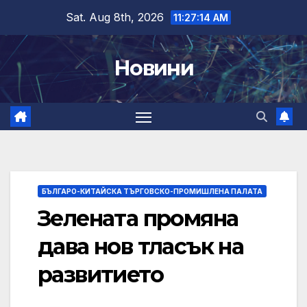
Skip
Sat. Aug 8th, 2026
11:27:15 AM
to
content
Новини
БЪЛГАРО-КИТАЙСКА ТЪРГОВСКО-ПРОМИШЛЕНА ПАЛАТА
Зелената промяна
дава нов тласък на
развитието