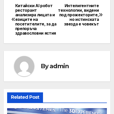
Китайски AI робот
Интелигентните
Post
ресторант
технологии, видени
анализира лицата и
под прожекторите,
navigation
езиците на
но истинската
посетителите, за да
звезда е човекът
препоръча
здравословни ястия
By
admin
Related Post