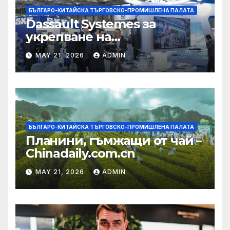
БЪЛГАРО-КИТАЙСКА ТЪРГОВСКО-ПРОМИШЛЕНА ПАЛАТА
Dassault Systemes за
укрепване на
изграждането на AI
MAY 21, 2026
ADMIN
екосистема в Китай
БЪЛГАРО-КИТАЙСКА ТЪРГОВСКО-ПРОМИШЛЕНА ПАЛАТА
Планини, гъмжащи от чай –
Chinadaily.com.cn
MAY 21, 2026
ADMIN