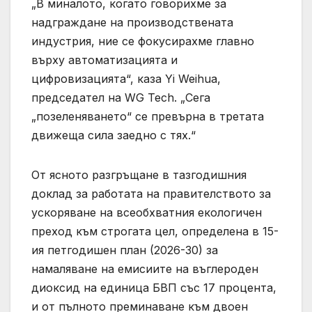
„В миналото, когато говорихме за
надграждане на производствената
индустрия, ние се фокусирахме главно
върху автоматизацията и
цифровизацията“, каза Yi Weihua,
председател на WG Tech. „Сега
„позеленяването“ се превърна в третата
движеща сила заедно с тях.“
От ясното разгръщане в тазгодишния
доклад за работата на правителството за
ускоряване на всеобхватния екологичен
преход към строгата цел, определена в 15-
ия петгодишен план (2026-30) за
намаляване на емисиите на въглероден
диоксид на единица БВП със 17 процента,
и от пълното преминаване към двоен