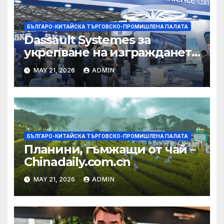
БЪЛГАРО-КИТАЙСКА ТЪРГОВСКО-ПРОМИШЛЕНА ПАЛАТА
Dassault Systemes за
укрепване на изграждането
на AI екосистема в Китай
MAY 21, 2026
ADMIN
БЪЛГАРО-КИТАЙСКА ТЪРГОВСКО-ПРОМИШЛЕНА ПАЛАТА
Планини, гъмжащи от чай –
Chinadaily.com.cn
MAY 21, 2026
ADMIN