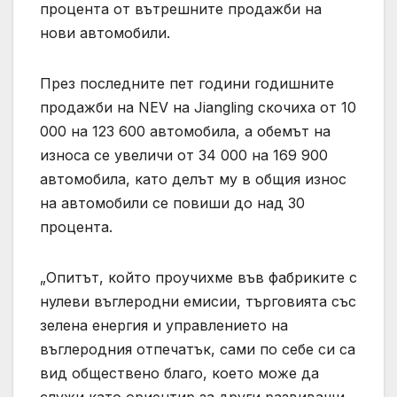
процента от вътрешните продажби на
нови автомобили.
През последните пет години годишните
продажби на NEV на Jiangling скочиха от 10
000 на 123 600 автомобила, а обемът на
износа се увеличи от 34 000 на 169 900
автомобила, като делът му в общия износ
на автомобили се повиши до над 30
процента.
„Опитът, който проучихме във фабриките с
нулеви въглеродни емисии, търговията със
зелена енергия и управлението на
въглеродния отпечатък, сами по себе си са
вид обществено благо, което може да
служи като ориентир за други развиващи