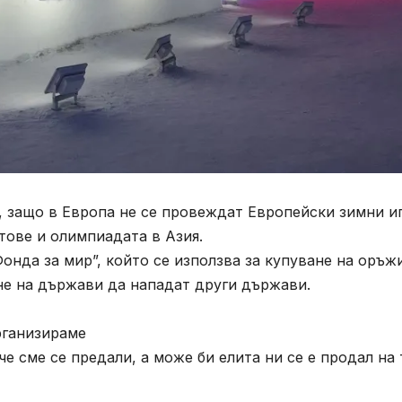
, защо в Европа не се провеждат Европейски зимни и
тове и олимпиадата в Азия.
Фонда за мир”, който се използва за купуване на оръж
не на държави да нападат други държави.
рганизираме
че сме се предали, а може би елита ни се е продал на 