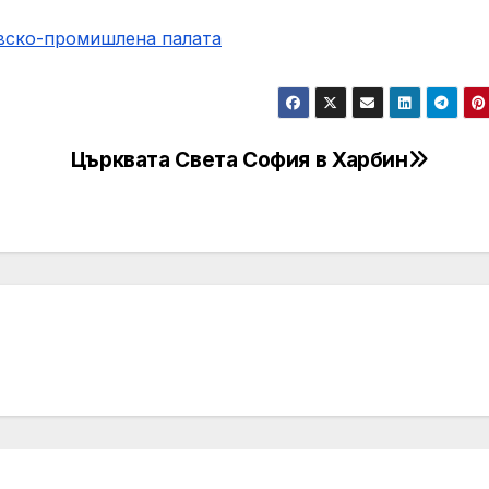
овско-промишлена палaта
Църквата Света София в Харбин