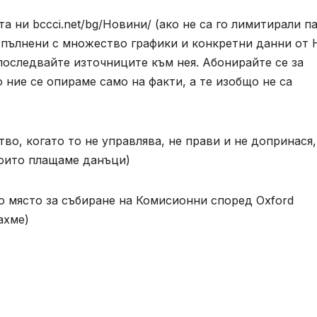
а ни bccci.net/bg/Новини/ (ако не са го лимитирали па
изпълнени с множество графики и конкретни данни от 
последвайте източниците към нея. Абонирайте се за
 ние се опираме само на факти, а те изобщо не са
о, когато то не управлява, не прави и не допринася,
 които плащаме данъци)
ко място за събиране на Комисионни според Oxford
ахме)