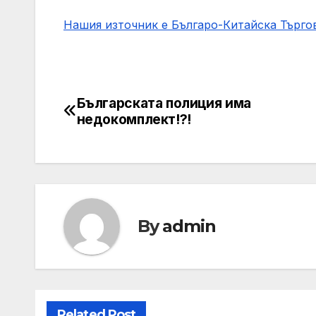
Нашия източник е Българо-Китайска Търг
Българската полиция има
Post
недокомплект!?!
navigation
By
admin
Related Post