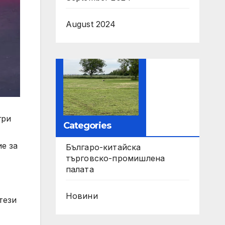
August 2024
гри
Categories
ие за
Българо-китайска
търговско-промишлена
палата
Новини
тези