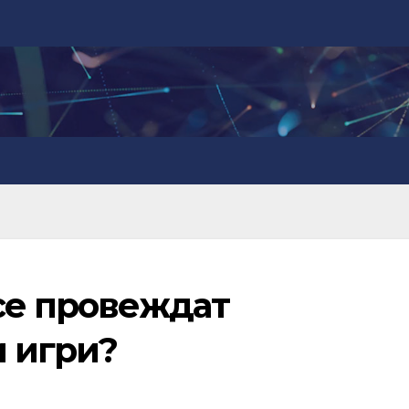
се провеждат
 игри?