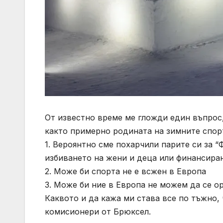
От известно време ме гложди един въпрос
както примерно родината на зимните спор
1. Вероянтно сме похарчили парите си за “
избиването на жени и деца или финансира
2. Може би спорта не е всжен в Европа
3. Може би ние в Европа не можем да се о
Каквото и да кажа ми става все по тъжно, 
комисионери от Брюксел.