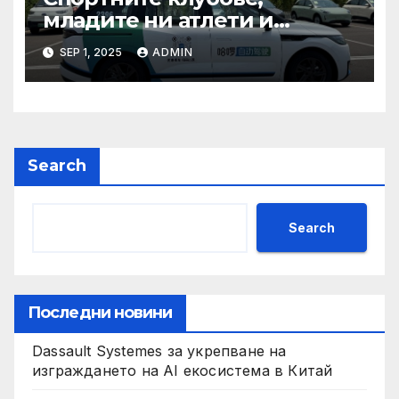
младите ни атлети и
техните треньори имат
SEP 1, 2025
ADMIN
нужда от нашата подкрепа
и ние ще им я осигурим
Search
Search
Последни новини
Dassault Systemes за укрепване на
изграждането на AI екосистема в Китай