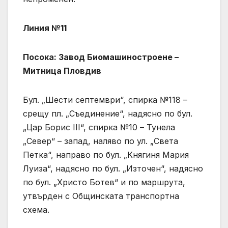
Линия №11
Посока: Завод Биомашиностроене –
Митница Пловдив
Бул. „Шести септември“, спирка №118 –
срещу пл. „Съединение“, надясно по бул.
„Цар Борис III“, спирка №10 – Тунела
„Север“ – запад, наляво по ул. „Света
Петка“, направо по бул. „Княгиня Мария
Луиза“, надясно по бул. „Източен“, надясно
по бул. „Христо Ботев“ и по маршрута,
утвърден с Общинската транспортна
схема.