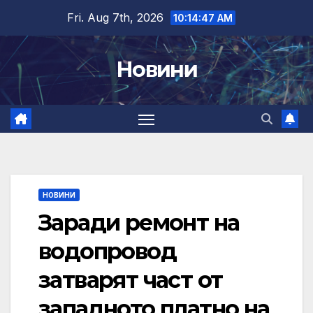
Skip
Fri. Aug 7th, 2026
10:14:48 AM
to
content
Новини
НОВИНИ
Заради ремонт на
водопровод
затварят част от
западното платно на