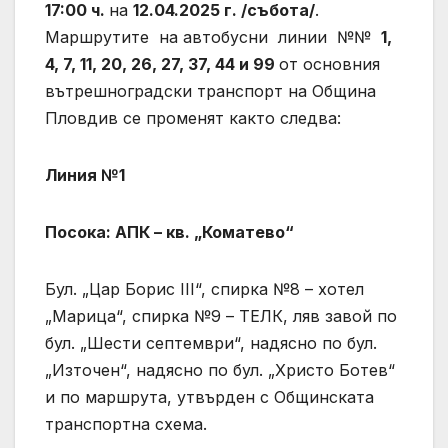
17:00 ч.
на
12.04.2025 г. /събота/
.
Маршрутите на автобусни линии №№
1,
4, 7, 11, 20, 26, 27, 37, 44 и 99
от основния
вътрешноградски транспорт на Община
Пловдив се променят както следва:
Линия №1
Посока: АПК – кв. „Коматево“
Бул. „Цар Борис III“, спирка №8 – хотел
„Марица“, спирка №9 – ТЕЛК, ляв завой по
бул. „Шести септември“, надясно по бул.
„Източен“, надясно по бул. „Христо Ботев“
и по маршрута, утвърден с Общинската
транспортна схема.