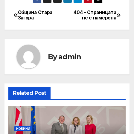
Община Стара
404 – Страницата
Post
Загора
не е намерена
navigation
By
admin
Related Post
НОВИНИ