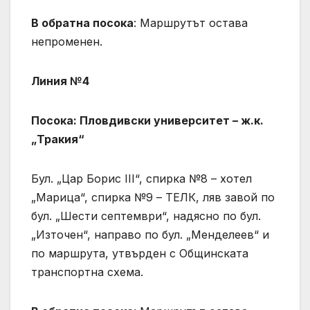
В обратна посока
: Маршрутът остава
непроменен.
Линия №4
Посока: Пловдивски университет – ж.к.
„Тракия“
Бул. „Цар Борис III“, спирка №8 – хотел
„Марица“, спирка №9 – ТЕЛК, ляв завой по
бул. „Шести септември“, надясно по бул.
„Източен“, направо по бул. „Менделеев“ и
по маршрута, утвърден с Общинската
транспортна схема.