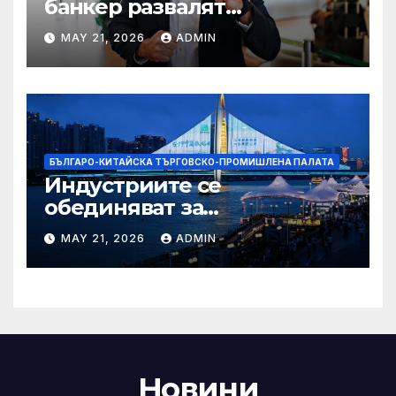
банкер развалят
надеждите на Флавио
MAY 21, 2026
ADMIN
Болсонаро за президент на
Бразилия
БЪЛГАРО-КИТАЙСКА ТЪРГОВСКО-ПРОМИШЛЕНА ПАЛАТА
Индустриите се
обединяват за
висококачествен растеж на
MAY 21, 2026
ADMIN
културния и
туристическия сектор
Новини