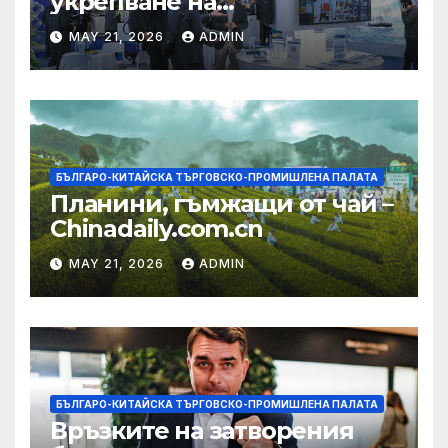
укрепване на
изграждането на AI
MAY 21, 2026
ADMIN
екосистема в Китай
БЪЛГАРО-КИТАЙСКА ТЪРГОВСКО-ПРОМИШЛЕНА ПАЛАТА
Планини, гъмжащи от чай –
Chinadaily.com.cn
MAY 21, 2026
ADMIN
БЪЛГАРО-КИТАЙСКА ТЪРГОВСКО-ПРОМИШЛЕНА ПАЛАТА
Връзките на затворения