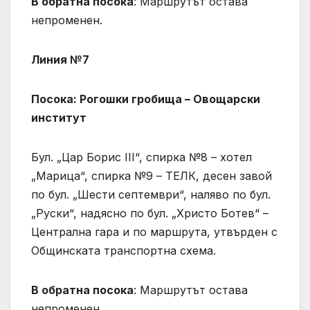
В обратна посока
: Маршрутът остава
непроменен.
Линия №7
Посока: Рогошки гробища – Овощарски
институт
Бул. „Цар Борис III“, спирка №8 – хотел
„Марица“, спирка №9 – ТЕЛК, десен завой
по бул. „Шести септември“, наляво по бул.
„Руски“, надясно по бул. „Христо Ботев“ –
Централна гара и по маршрута, утвърден с
Общинската транспортна схема.
В обратна посока
: Маршрутът остава
непроменен.