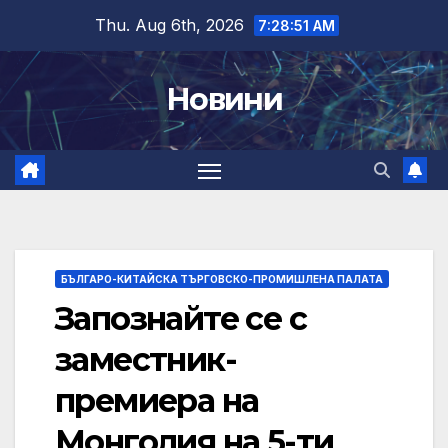
Skip
Thu. Aug 6th, 2026
7:28:52 AM
to
content
Новини
БЪЛГАРО-КИТАЙСКА ТЪРГОВСКО-ПРОМИШЛЕНА ПАЛАТА
Запознайте се с
заместник-
премиера на
Монголия на 5-ти