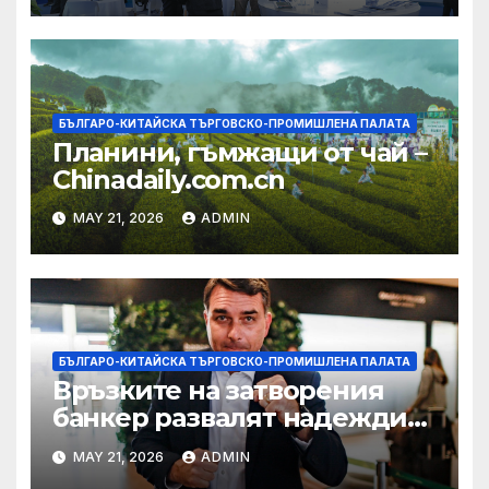
БЪЛГАРО-КИТАЙСКА ТЪРГОВСКО-ПРОМИШЛЕНА ПАЛАТА
Планини, гъмжащи от чай –
Chinadaily.com.cn
MAY 21, 2026
ADMIN
БЪЛГАРО-КИТАЙСКА ТЪРГОВСКО-ПРОМИШЛЕНА ПАЛАТА
Връзките на затворения
банкер развалят надеждите
на Флавио Болсонаро за
MAY 21, 2026
ADMIN
президент на Бразилия