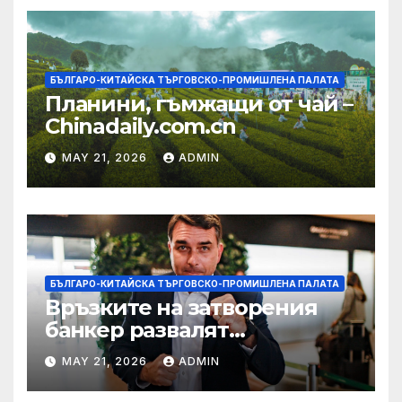
БЪЛГАРО-КИТАЙСКА ТЪРГОВСКО-ПРОМИШЛЕНА ПАЛАТА
Планини, гъмжащи от чай –
Chinadaily.com.cn
MAY 21, 2026
ADMIN
БЪЛГАРО-КИТАЙСКА ТЪРГОВСКО-ПРОМИШЛЕНА ПАЛАТА
Връзките на затворения
банкер развалят
надеждите на Флавио
MAY 21, 2026
ADMIN
Болсонаро за президент на
Бразилия