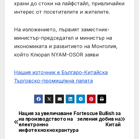
храни до стоки на лайфстайл, привличайки
интерес от посетителите и жителите.
На изложението, първият заместник-
министър-председател и министър на
икономиката и развитието на Монголия,
който Клюрал NYAM-OSOR заяви
Нашия източник е Българо-Китайска
Търговско-промишлена палaта
Нация за увеличаване
Fortescue Bullish за
Post
на производството на
зеления добив на
електронно
Китай
navigation
инфотехнохнохрантура