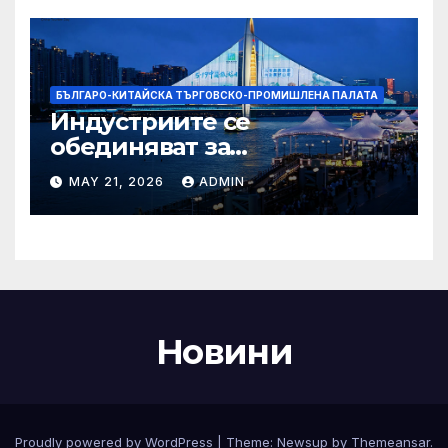
БЪЛГАРО-КИТАЙСКА ТЪРГОВСКО-ПРОМИШЛЕНА ПАЛАТА
Индустриите се
обединяват за
висококачествен растеж на
MAY 21, 2026
ADMIN
културния и
туристическия сектор
Новини
Proudly powered by WordPress
|
Theme:
Newsup
by
Themeansar
.