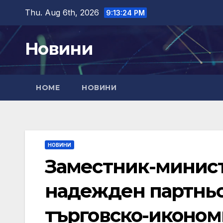
Skip
Thu. Aug 6th, 2026
9:13:26 PM
to
content
Новини
HOME
НОВИНИ
НОВИНИ
Заместник-минист
надежден партньо
търговско-иконо