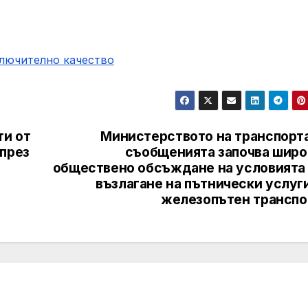
ключително качество
ти от
Министерството на транспорта
 през
съобщенията започва широ
обществено обсъждане на условията 
възлагане на пътнически услуг
железопътен транспо