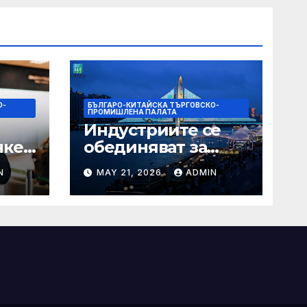
О-
БЪЛГАРО-КИТАЙСКА ТЪРГОВСКО-
ПРОМИШЛЕНА ПАЛАТА
Индустриите се
нкер
обединяват за
висококачествен
N
MAY 21, 2026
ADMIN
растеж на
наро
културния и
а
туристическия
сектор