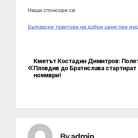
Наши спонсори са:
Български трактори на добри цени при из
Кметът Костадин Димитров: Поле
Post
Пловдив до Братислава стартират
navigation
ноември!
By
admin