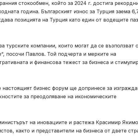
ранния стокообмен, който за 2024 г. достига рекордн
ходната година. Българският износ за Турция заема 6
ждава позицията на Турция като един от водещите па
за турските компании, които могат да се възползват 
“, посочи Павлов. Той подчерта и мерките на
тративната и финансова тежест за бизнеса и стимули
че настоящият бизнес форум ще допринесе за изгражд
жностите за преодоляване на икономическите
министърът на иновациите и растежа Красимир Якимо
тов, както и представители на бизнеса от двете стр