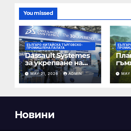
министрите на
външните работи
You missed
на ЕС във формат
„Гимних“ на 30
август 2025 г. в
Копенхаген
БЪЛГАРО-КИТАЙСКА ТЪРГОВСКО-
БЪЛГАР
ПРОМИШЛЕНА ПАЛАТА
ПРОМИШ
Dassault Systemes
Пла
за укрепване на
гъм
изграждането на
Chin
MAY 21, 2026
ADMIN
MAY 
AI екосистема в
Китай
Новини