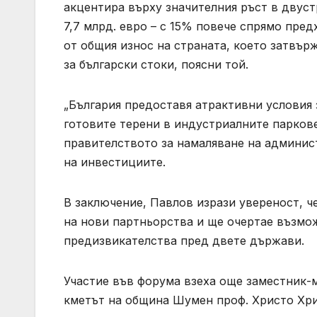
акцентира върху значителния ръст в двуст
7,7 млрд. евро – с 15% повече спрямо пред
от общия износ на страната, което затвър
за български стоки, поясни той.
„България предоставя атрактивни условия 
готовите терени в индустриалните паркове
правителството за намаляване на админис
на инвестициите.
В заключение, Павлов изрази увереност, 
на нови партньорства и ще очертае възмо
предизвикателства пред двете държави.
Участие във форума взеха още заместник-
кметът на община Шумен проф. Христо Хрис