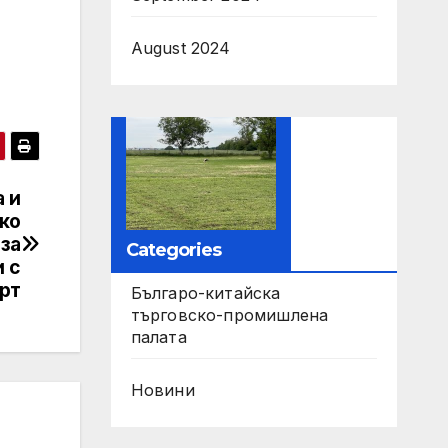
August 2024
 и
ко
за
Categories
и с
рт
Българо-китайска
търговско-промишлена
палата
Новини