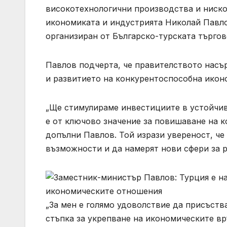
високотехнологични производства и ниско
икономиката и индустрията Николай Павло
организиран от Българско-турската търго
Павлов подчерта, че правителството насър
и развитието на конкурентоспособна икон
„Ще стимулираме инвестициите в устойчив
е от ключово значение за повишаване на к
допълни Павлов. Той изрази увереност, че
възможности и да намерят нови сфери за р
„За мен е голямо удоволствие да присъств
стъпка за укрепване на икономическите вр