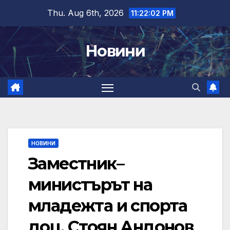
Skip
Thu. Aug 6th, 2026
11:22:03 PM
to
content
Новини
НОВИНИ
Заместник–
министърът на
младежта и спорта
доц. Стоян Андонов