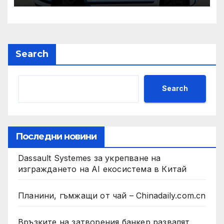
и ние ще им я осигурим
Search
Search
Последни новини
Dassault Systemes за укрепване на
изграждането на AI екосистема в Китай
Планини, гъмжащи от чай – Chinadaily.com.cn
Връзките на затворения банкер развалят