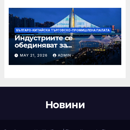
Бразилия
БЪЛГАРО-КИТАЙСКА ТЪРГОВСКО-ПРОМИШЛЕНА ПАЛАТА
Индустриите се
обединяват за
висококачествен растеж на
MAY 21, 2026
ADMIN
културния и
туристическия сектор
Новини