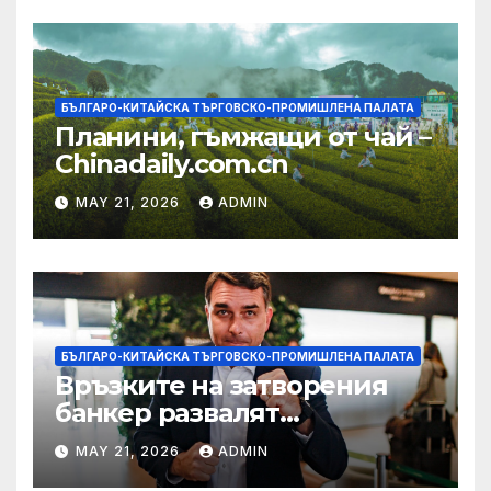
БЪЛГАРО-КИТАЙСКА ТЪРГОВСКО-ПРОМИШЛЕНА ПАЛАТА
Планини, гъмжащи от чай –
Chinadaily.com.cn
MAY 21, 2026
ADMIN
БЪЛГАРО-КИТАЙСКА ТЪРГОВСКО-ПРОМИШЛЕНА ПАЛАТА
Връзките на затворения
банкер развалят
надеждите на Флавио
MAY 21, 2026
ADMIN
Болсонаро за президент на