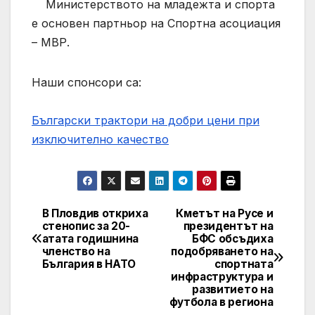
Министерството на младежта и спорта
е основен партньор на Спортна асоциация
– МВР.
Наши спонсори са:
Български трактори на добри цени при
изключително качество
В Пловдив откриха
Кметът на Русе и
Post
стенопис за 20-
президентът на
атата годишнина
БФС обсъдиха
navigation
членство на
подобряването на
България в НАТО
спортната
инфраструктура и
развитието на
футбола в региона