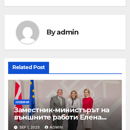
By
admin
Related Post
НОВИНИ
Заместник-министърът на
външните работи Елена
Шекерлетова участва в
SEP 1, 2025
ADMIN