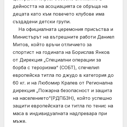
дейността на асоциацията се обръща на
децата като към повечето клубове има
създадени детски групи.
На официалната церемония присъства и
Министърът на вътрешните работи Даниел
Митов, който връчи отличието за
спортист на годината на Борислав Янков
от Дирекция „Специални операции за
борба с тероризма“ (СОБТ), спечелил
европейска титла по джудо в категория до
60 кг. и на Любомир Кралев от Регионална
дирекция „Пожарна безопасност и защита
на населението”(РДПБЗН), който успешно
защити европейската си титла по тенис на
маса в индивидуалната надпревара при
мъже.