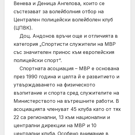
Венева и Деница Ангелова, които се
състезават за волейболния отбор на
Централен полицейски волейболен клуб
(ЦПВК).
Доц. Андонов връчи още и отличията в
категория „Спортисти служители на МВР
със значителен принос към европейския
полицейски спорт“.
Спортната асоциация – МВР е основана
през 1990 година и целта й е развитието и
утвърждаването на физическото
възпитание и спорта сред служителите на
Министерството на вътрешните работи. В
асоциацията членуват 45 клуба като от тях
22 са регионални, 13 към национални и
централни дирекции на МВР и 10
централни клуба. Особено внимание в