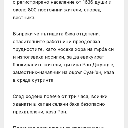
с регистрирано население от 1636 души и
около 800 постоянни жители, според
вестника.
Въпреки че пътищата бяха отцепени,
спасителните работници преодоляха
трудностите, като носеха хора на гърба си
и използваха носилки, за да евакуират
блокираните жители, цитира Ран Джунцзе,
заместник-началник на окръг Суан’ен, каза
в сряда сутринта.
След ходене повече от три часа, всички
хванати в капан селяни бяха безопасно
прехвърлени, каза Ран.
Повечето евакуирани са преместени в