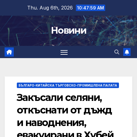
Skip
Thu. Aug 6th, 2026
10:48:00 AM
to
content
Новини
БЪЛГАРО-КИТАЙСКА ТЪРГОВСКО-ПРОМИШЛЕНА ПАЛАТА
Закъсали селяни,
откъснати от дъжд
и наводнения,
евакуирани в Хубей