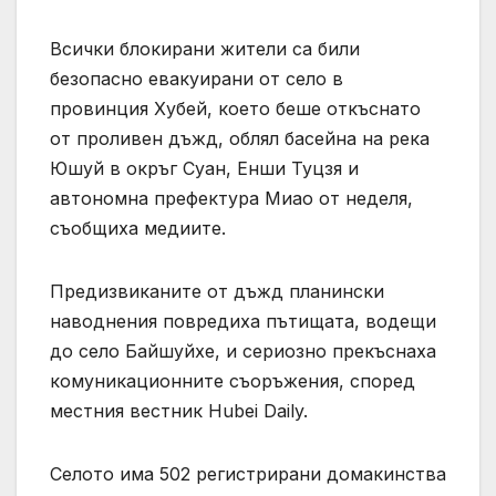
Всички блокирани жители са били
безопасно евакуирани от село в
провинция Хубей, което беше откъснато
от проливен дъжд, облял басейна на река
Юшуй в окръг Суан, Енши Туцзя и
автономна префектура Миао от неделя,
съобщиха медиите.
Предизвиканите от дъжд планински
наводнения повредиха пътищата, водещи
до село Байшуйхе, и сериозно прекъснаха
комуникационните съоръжения, според
местния вестник Hubei Daily.
Селото има 502 регистрирани домакинства