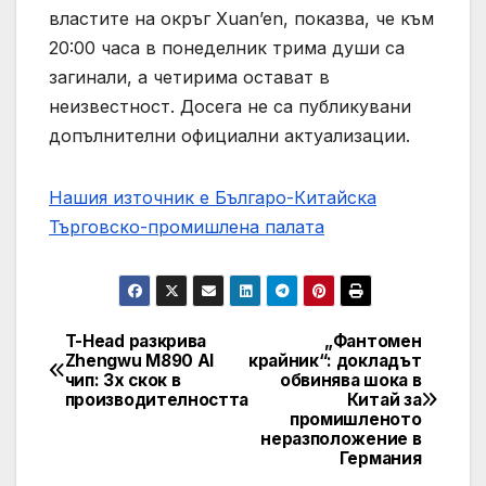
властите на окръг Xuan’en, показва, че към
20:00 часа в понеделник трима души са
загинали, а четирима остават в
неизвестност. Досега не са публикувани
допълнителни официални актуализации.
Нашия източник е Българо-Китайска
Търговско-промишлена палaта
T-Head разкрива
„Фантомен
Post
Zhengwu M890 AI
крайник“: докладът
чип: 3x скок в
обвинява шока в
navigation
производителността
Китай за
промишленото
неразположение в
Германия