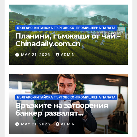
БЪЛГАРО-КИТАЙСКА ТЪРГОВСКО-ПРОМИШЛЕНА ПАЛАТА
Планини, гъмжащи от чай –
Chinadaily.com.cn
MAY 21, 2026
ADMIN
БЪЛГАРО-КИТАЙСКА ТЪРГОВСКО-ПРОМИШЛЕНА ПАЛАТА
Връзките на затворения
банкер развалят
надеждите на Флавио
MAY 21, 2026
ADMIN
Болсонаро за президент на
Бразилия