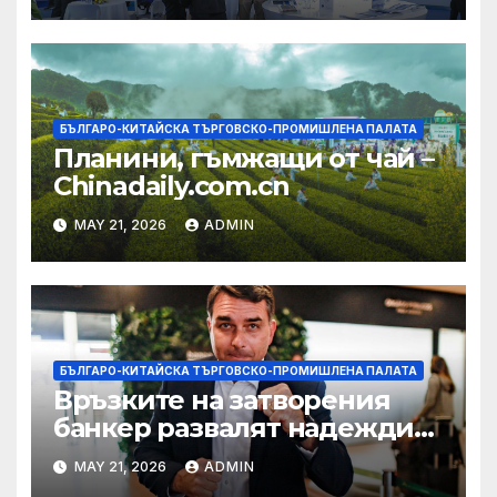
БЪЛГАРО-КИТАЙСКА ТЪРГОВСКО-ПРОМИШЛЕНА ПАЛАТА
Планини, гъмжащи от чай –
Chinadaily.com.cn
MAY 21, 2026
ADMIN
БЪЛГАРО-КИТАЙСКА ТЪРГОВСКО-ПРОМИШЛЕНА ПАЛАТА
Връзките на затворения
банкер развалят надеждите
на Флавио Болсонаро за
MAY 21, 2026
ADMIN
президент на Бразилия