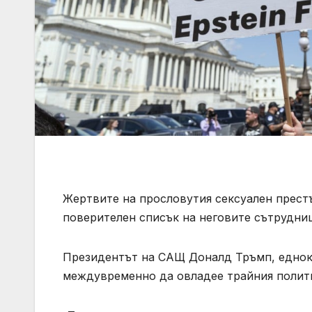
Жертвите на прословутия сексуален прест
поверителен списък на неговите сътрудни
Президентът на САЩ Доналд Тръмп, еднокр
междувременно да овладее трайния полити