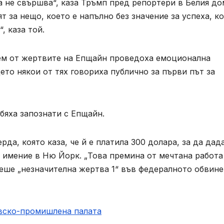
а не свършва“, каза Тръмп пред репортери в Белия до
т за нещо, което е напълно без значение за успеха, к
, каза той.
ем от жертвите на Епщайн проведоха емоционална
то някои от тях говориха публично за първи път за
 бяха запознати с Епщайн.
да, която каза, че й е платила 300 долара, за да дад
о имение в Ню Йорк. „Това премина от мечтана работа
беше „незначителна жертва 1“ във федералното обвин
овско-промишлена палaта