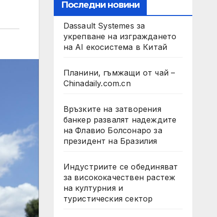
Последни новини
Dassault Systemes за
укрепване на изграждането
на AI екосистема в Китай
Планини, гъмжащи от чай –
Chinadaily.com.cn
Връзките на затворения
банкер развалят надеждите
на Флавио Болсонаро за
президент на Бразилия
Индустриите се обединяват
за висококачествен растеж
на културния и
туристическия сектор