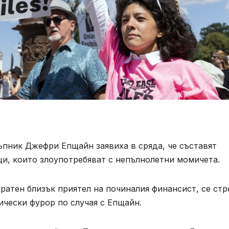
ъпник Джефри Епщайн заявиха в сряда, че съставят
ци, които злоупотребяват с непълнолетни момичета.
атен близък приятел на починалия финансист, се ст
чески фурор по случая с Епщайн.