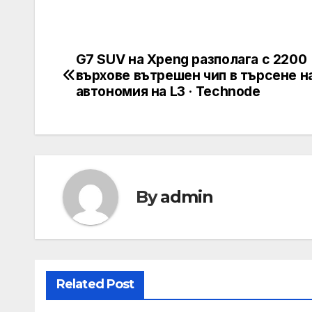
G7 SUV на Xpeng разполага с 2200
Post
върхове вътрешен чип в търсене н
navigation
автономия на L3 · Technode
By
admin
Related Post