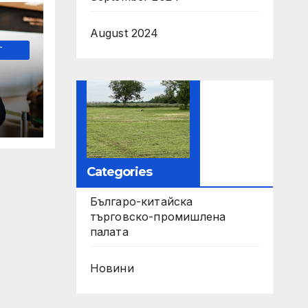
August 2024
-
т
аро
а
Categories
Българо-китайска
търговско-промишлена
палата
Новини