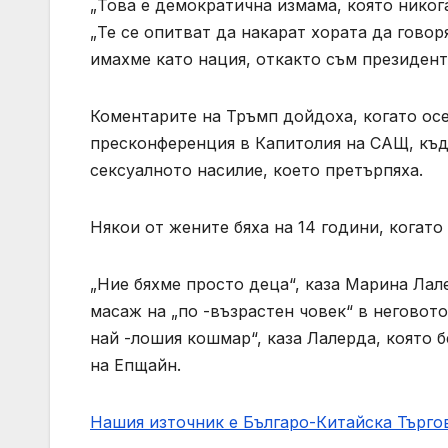
„Това е демократична измама, която никог
„Те се опитват да накарат хората да говоря
имахме като нация, откакто съм президент“
Коментарите на Тръмп дойдоха, когато ос
пресконференция в Капитолия на САЩ, къде
сексуалното насилие, което претърпяха.
Някои от жените бяха на 14 години, когато
„Ние бяхме просто деца“, каза Марина Лалер
масаж на „по -възрастен човек“ в неговот
най -лошия кошмар“, каза Лалерда, която 
на Епщайн.
Нашия източник е Българо-Китайска Търг