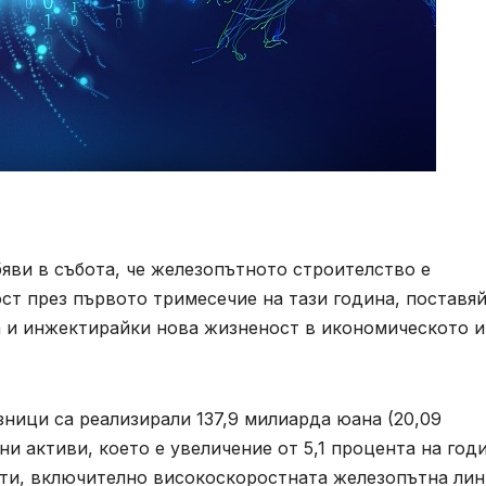
обяви в събота, че железопътното строителство е
ст през първото тримесечие на тази година, поставя
а и инжектирайки нова жизненост в икономическото и
ници са реализирали 137,9 милиарда юана (20,09
и активи, което е увеличение от 5,1 процента на год
кти, включително високоскоростната железопътна лин