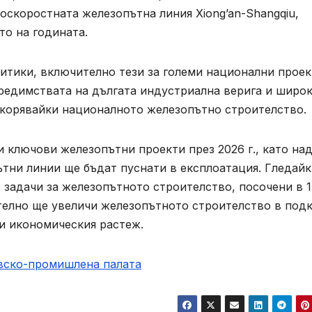
коскоростната железопътна линия Xiong’an-Shangqiu,
то на годината.
итики, включително тези за големи национални проек
предимствата на дългата индустриална верига и широ
скорявайки националното железопътно строителство.
 ключови железопътни проекти през 2026 г., като на
тни линии ще бъдат пуснати в експлоатация. Гледайк
задачи за железопътното строителство, посочени в 1
ително ще увеличи железопътното строителство в под
и икономическия растеж.
овско-промишлена палaта