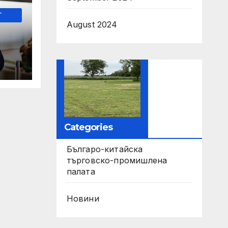
-
August 2024
т
аро
а
Categories
Българо-китайска
търговско-промишлена
палата
Новини