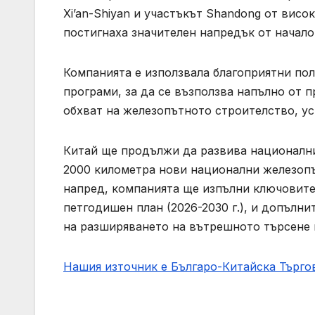
Xi’an-Shiyan и участъкът Shandong от висо
постигнаха значителен напредък от начало
Компанията е използвала благоприятни пол
програми, за да се възползва напълно от 
обхват на железопътното строителство, у
Китай ще продължи да развива национални
2000 километра нови национални железопъ
напред, компанията ще изпълни ключовите 
петгодишен план (2026-2030 г.), и допълн
на разширяването на вътрешното търсене 
Нашия източник е Българо-Китайска Търг