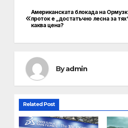
Американската блокада на Ормузк
Post
проток е „достатъчно лесна за тях“
navigation
каква цена?
By
admin
Related Post