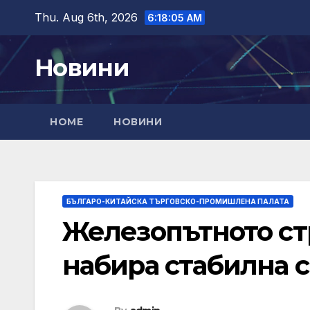
Skip
Thu. Aug 6th, 2026
6:18:06 AM
to
content
Новини
HOME
НОВИНИ
БЪЛГАРО-КИТАЙСКА ТЪРГОВСКО-ПРОМИШЛЕНА ПАЛАТА
Железопътното ст
набира стабилна с