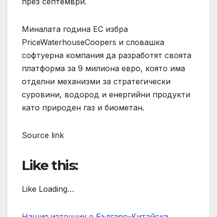
през септември.
Миналата година ЕС избра
PriceWaterhouseCoopers и словашка
софтуерна ‌компания да разработят своята
платформа за 9 милиона евро, която има
отделни механизми за стратегически
суровини, водород и ‌енергийни продукти
‌като природен газ и биометан.
Source link
Like this:
Like Loading…
Нашия източник е Българо-Китайска