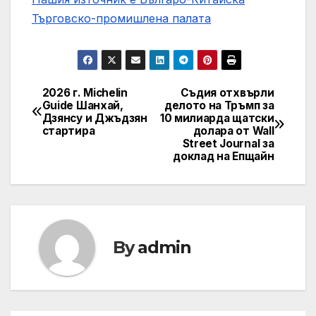
Търговско-промишлена палaта
2026 г. Michelin
Съдия отхвърли
Post
Guide Шанхай,
делото на Тръмп за
Дзянсу и Джъдзян
10 милиарда щатски
navigation
стартира
долара от Wall
Street Journal за
доклад на Епщайн
By
admin