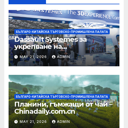
БЪЛГАРО-КИТАЙСКА ТЪРГОВСКО-ПРОМИШЛЕНА ПАЛАТА
Dassault Systemes за
укрепване на
изграждането на AI
MAY 21, 2026
ADMIN
екосистема в Китай
БЪЛГАРО-КИТАЙСКА ТЪРГОВСКО-ПРОМИШЛЕНА ПАЛАТА
Планини, гъмжащи от чай –
Chinadaily.com.cn
MAY 21, 2026
ADMIN