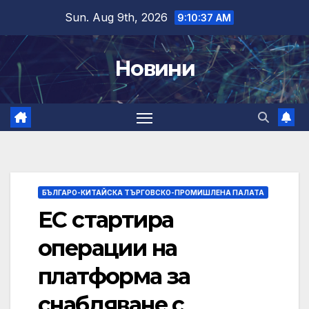
Skip
Sun. Aug 9th, 2026
9:10:38 AM
to
content
Новини
БЪЛГАРО-КИТАЙСКА ТЪРГОВСКО-ПРОМИШЛЕНА ПАЛАТА
ЕС стартира
операции на
платформа за
снабдяване с