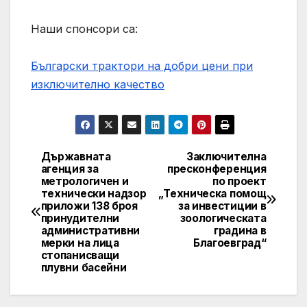
Наши спонсори са:
Български трактори на добри цени при
изключително качество
Държавната
Заключителна
Post
агенция за
пресконференция
метрологичен и
по проект
navigation
технически надзор
„Техническа помощ
приложи 138 броя
за инвестиции в
принудителни
зоологическата
административни
градина в
мерки на лица
Благоевград“
стопанисващи
плувни басейни