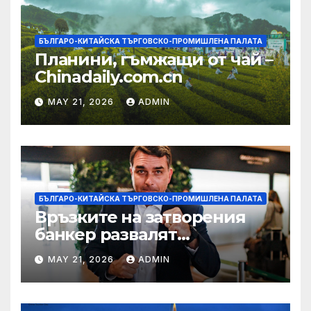
БЪЛГАРО-КИТАЙСКА ТЪРГОВСКО-ПРОМИШЛЕНА ПАЛАТА
Планини, гъмжащи от чай –
Chinadaily.com.cn
MAY 21, 2026
ADMIN
БЪЛГАРО-КИТАЙСКА ТЪРГОВСКО-ПРОМИШЛЕНА ПАЛАТА
Връзките на затворения
банкер развалят
надеждите на Флавио
MAY 21, 2026
ADMIN
Болсонаро за президент на
Бразилия