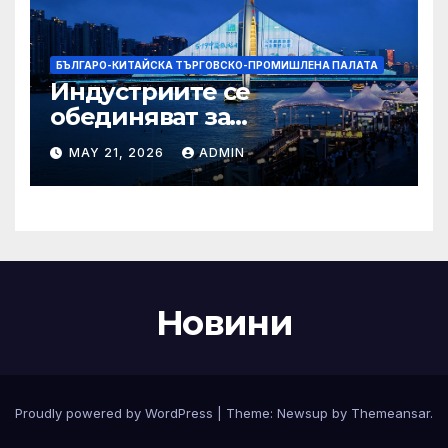
БЪЛГАРО-КИТАЙСКА ТЪРГОВСКО-ПРОМИШЛЕНА ПАЛАТА
Индустриите се
обединяват за
висококачествен растеж на
MAY 21, 2026
ADMIN
културния и
туристическия сектор
Новини
Proudly powered by WordPress
|
Theme:
Newsup
by
Themeansar
.