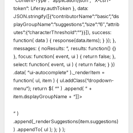
“Content-Type”: “application/json”, “X-csrf-
token”: Liferay.authToken }, data:
JSON.stringify([{“contributorName”:”basic”,”dis
playGroupName”:”suggestions”,”size”:”6″,”attrib
utes”:{“characterThreshold”:””}}]), success:
function( data ) { response(data.items); } }); },
messages: { noResults: ”, results: function() {}
}, focus: function( event, ui ) { return false; },
select: function( event, ui ) { return false; } })
.data( “ui-autocomplete” )._renderItem =
function( ul, item ) { ul.addClass(“dropdown-
menu”); return $( “” ) .append( ” +
item.displayGroupName + “]]>
” )
.append(_renderSuggestions(item.suggestions)
) .appendTo( ul ); }; } );