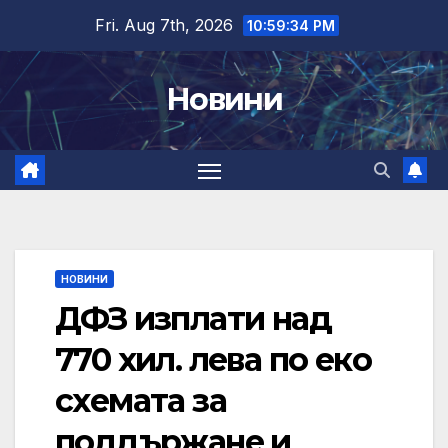
Skip
Fri. Aug 7th, 2026
10:59:35 PM
to
content
Новини
НОВИНИ
ДФЗ изплати над
770 хил. лева по еко
схемата за
поддържане и