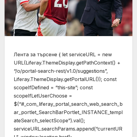
Лента за търсене { let serviceURL = new
URL(Liferay.ThemeDisplay.getPathContext() +
“/o/portal-search-rest/v1.0/suggestions”,
Liferay.ThemeDisplay.getPortalURL()); const
scopeIfDefined = “this-site”; const
scopeIfLetUserChoose =
$(“#_com_liferay_portal_search_web_search_b
ar_portlet_SearchBarPortlet_INSTANCE_templ
ateSearch_selectScope”).val();
serviceURL.searchParams.append(“currentUR
L”, window.location.href);