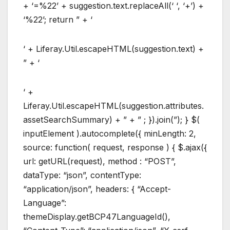
+ ‘=%22’ + suggestion.text.replaceAll(‘ ‘, ‘+’) +
‘%22’; return ” + ‘
‘ + Liferay.Util.escapeHTML(suggestion.text) +
” + ‘
‘ +
Liferay.Util.escapeHTML(suggestion.attributes.
assetSearchSummary) + ” + ” ; }).join(”); } $(
inputElement ).autocomplete({ minLength: 2,
source: function( request, response ) { $.ajax({
url: getURL(request), method : “POST”,
dataType: “json”, contentType:
“application/json”, headers: { “Accept-
Language”:
themeDisplay.getBCP47LanguageId(),