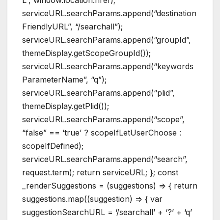
serviceURL.searchParams.append(“destination
FriendlyURL”, “/searchall”);
serviceURL.searchParams.append(“groupId”,
themeDisplay.getScopeGroupId());
serviceURL.searchParams.append(“keywords
ParameterName”, “q”);
serviceURL.searchParams.append(“plid”,
themeDisplay.getPlid());
serviceURL.searchParams.append(“scope”,
“false” == ‘true’ ? scopeIfLetUserChoose :
scopeIfDefined);
serviceURL.searchParams.append(“search”,
request.term); return serviceURL; }; const
_renderSuggestions = (suggestions) => { return
suggestions.map((suggestion) => { var
suggestionSearchURL = ‘/searchall’ + ‘?’ + ‘q’