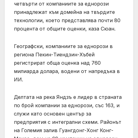
четвърти от компаниите за еднорози
принадлежат към домейна на твърдите
технологии, което представлява почти 80
процента от общите оценки, каза Сюан.
Географски, компаниите за еднорози в
региона Пекин-Тиендзин-Хъбей
регистрират обща оценка над 760
милиарда долара, водени от напредъка в
ИИ.
Делтата на река Яндзъ е лидер в страната
по брой компании за еднорози, със 163, и
служи като основен център за
предприятия с интегрални схеми. Районът
на Големия залив Гуангдонг-Хонг Конг-