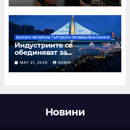
Болсонаро за президент на
Бразилия
БЪЛГАРО-КИТАЙСКА ТЪРГОВСКО-ПРОМИШЛЕНА ПАЛАТА
Индустриите се
обединяват за
висококачествен растеж на
MAY 21, 2026
ADMIN
културния и
туристическия сектор
Новини