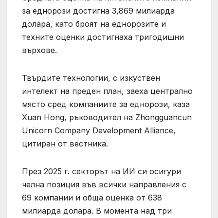
за еднорози достигна 3,869 милиарда
долара, като броят на еднорозите и
техните оценки достигнаха тригодишни
върхове.
Твърдите технологии, с изкуствен
интелект на преден план, заеха централно
място сред компаниите за еднорози, каза
Xuan Hong, ръководител на Zhongguancun
Unicorn Company Development Alliance,
цитиран от вестника.
През 2025 г. секторът на ИИ си осигури
челна позиция във всички направления с
69 компании и обща оценка от 638
милиарда долара. В момента над три