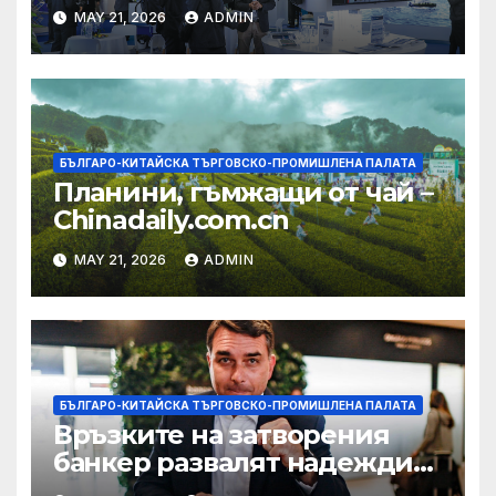
на AI екосистема в Китай
MAY 21, 2026
ADMIN
БЪЛГАРО-КИТАЙСКА ТЪРГОВСКО-ПРОМИШЛЕНА ПАЛАТА
Планини, гъмжащи от чай –
Chinadaily.com.cn
MAY 21, 2026
ADMIN
БЪЛГАРО-КИТАЙСКА ТЪРГОВСКО-ПРОМИШЛЕНА ПАЛАТА
Връзките на затворения
банкер развалят надеждите
на Флавио Болсонаро за