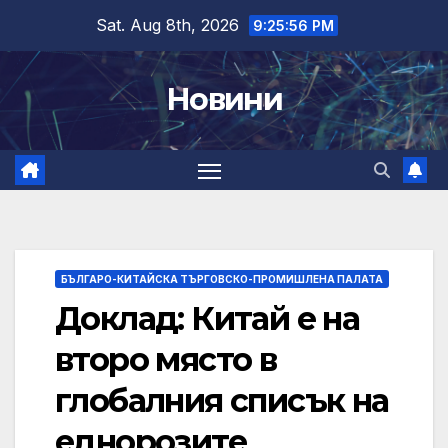
Skip
Sat. Aug 8th, 2026
9:25:57 PM
to
content
Новини
БЪЛГАРО-КИТАЙСКА ТЪРГОВСКО-ПРОМИШЛЕНА ПАЛАТА
Доклад: Китай е на
второ място в
глобалния списък на
еднорозите