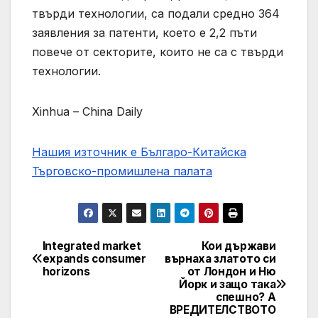
твърди технологии, са подали средно 364
заявления за патенти, което е 2,2 пъти
повече от секторите, които не са с твърди
технологии.
Xinhua – China Daily
Нашия източник е Българо-Китайска
Търговско-промишлена палaта
Integrated market
Кои държави
Post
expands consumer
върнаха златото си
horizons
от Лондон и Ню
navigation
Йорк и защо така
спешно? А
ВРЕДИТЕЛСТВОТО