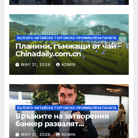
БЪЛГАРО-КИТАЙСКА ТЪРГОВСКО-ПРОМИШЛЕНА ПАЛАТА
Планини, гъмжащи от чай –
Chinadaily.com.cn
MAY 21, 2026
ADMIN
БЪЛГАРО-КИТАЙСКА ТЪРГОВСКО-ПРОМИШЛЕНА ПАЛАТА
Връзките на затворения
банкер развалят
надеждите на Флавио
MAY 21, 2026
ADMIN