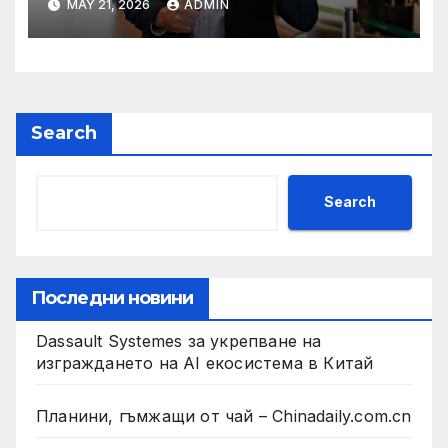
MAY 21, 2026
ADMIN
президент на Бразилия
Search
Search
Последни новини
Dassault Systemes за укрепване на
изграждането на AI екосистема в Китай
Планини, гъмжащи от чай – Chinadaily.com.cn