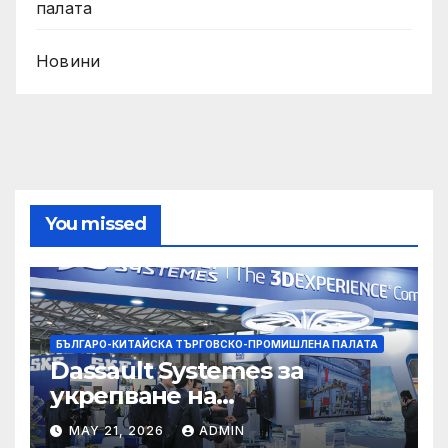
палата
Новини
You missed
БЪЛГАРО-КИТАЙСКА ТЪРГОВСКО-ПРОМИШЛЕНА ПАЛАТА
Dassault Systemes за
укрепване на
изграждането на AI
MAY 21, 2026
ADMIN
екосистема в Китай