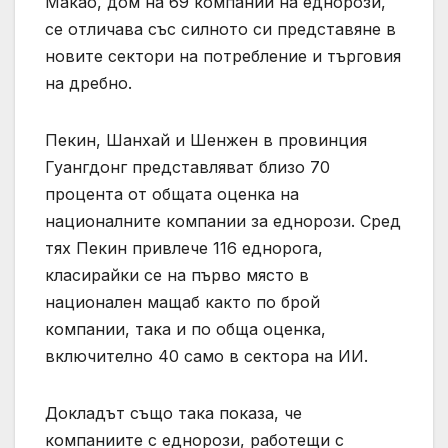
Макао, дом на 69 компании на еднорози,
се отличава със силното си представяне в
новите сектори на потребление и търговия
на дребно.
Пекин, Шанхай и Шенжен в провинция
Гуангдонг представляват близо 70
процента от общата оценка на
националните компании за еднорози. Сред
тях Пекин привлече 116 еднорога,
класирайки се на първо място в
национален мащаб както по брой
компании, така и по обща оценка,
включително 40 само в сектора на ИИ.
Докладът също така показа, че
компаниите с еднорози, работещи с