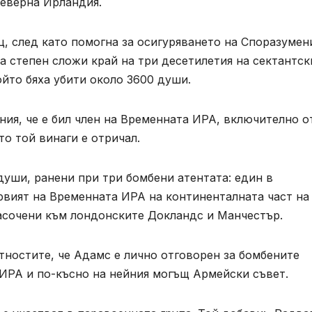
Северна Ирландия.
, след като помогна за осигуряването на Споразумен
яма степен сложи край на три десетилетия на сектантск
ойто бяха убити около 3600 души.
ия, че е бил член на Временната ИРА, включително о
то той винаги е отричал.
души, ранени при три бомбени атентата: един в
 първият на Временната ИРА на континенталната част на
 насочени към лондонските Докландс и Манчестър.
тностите, че Адамс е ‌лично отговорен за бомбените
 ИРА и по-късно на нейния могъщ Армейски съвет.