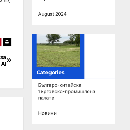
м се,
August 2024
за
AI
Categories
Българо-китайска
търговско-промишлена
палата
Новини