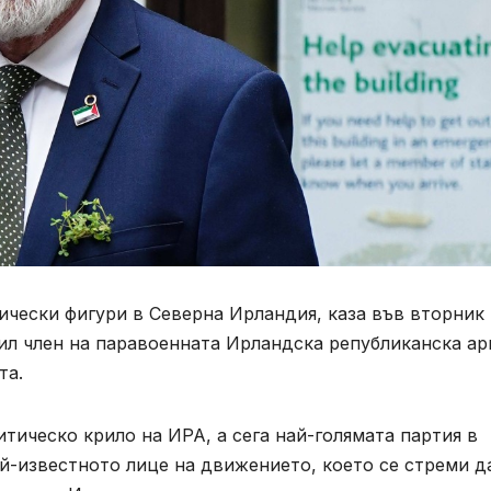
ически фигури в Северна Ирландия, каза във вторник
бил член на паравоенната Ирландска републиканска ар
та.
ическо крило на ИРА, а сега най-голямата партия в
й-известното лице на движението, което се стреми д