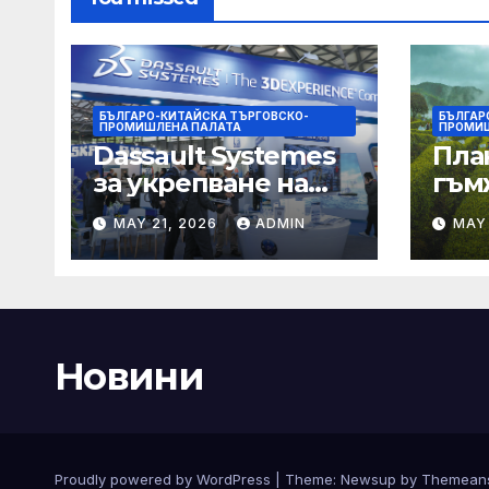
БЪЛГАРО-КИТАЙСКА ТЪРГОВСКО-
БЪЛГАР
ПРОМИШЛЕНА ПАЛАТА
ПРОМИШ
Dassault Systemes
Пла
за укрепване на
гъм
изграждането на
Chin
MAY 21, 2026
ADMIN
MAY 
AI екосистема в
Китай
Новини
Proudly powered by WordPress
|
Theme:
Newsup
by
Themean