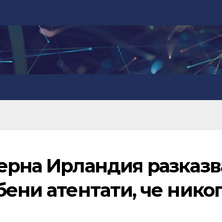
верна Ирландия разказв
бени атентати, че нико