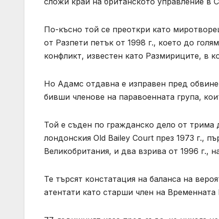
сложи край на британското управление в 
По-късно той се преоткри като миротворец
от Разпети петък от 1998 г., което до гол
конфликт, известен като Размириците, в к
Но Адамс отдавна е изправен пред обвинен
бивши членове на паравоенната група, кои
Той е съден по гражданско дело от трима 
лондонския ‌Old Bailey Court през 1973 г.,
Великобритания, и два взрива от 1996 г.,
Те търсят констатация на баланса на вероя
атентати като старши член на Временната