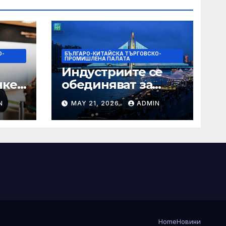
О-
БЪЛГАРО-КИТАЙСКА ТЪРГОВСКО-
ПРОМИШЛЕНА ПАЛАТА
Индустриите се
нкер
обединяват за
висококачествен
N
MAY 21, 2026
ADMIN
растеж на
наро
културния и
а
туристическия
сектор
Home
Новини