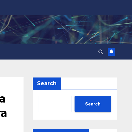
Search
а
Search
га