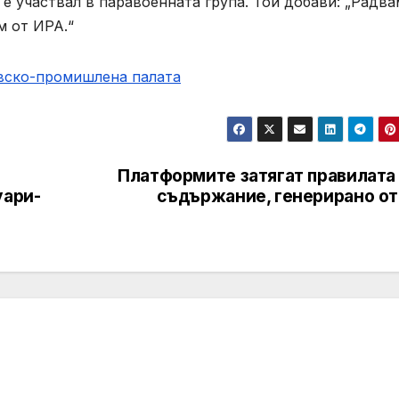
 е участвал в паравоенната група. Той добави: „Радва
м от ИРА.“
овско-промишлена палaта
Платформите затягат правилата 
уари-
съдържание, генерирано от 