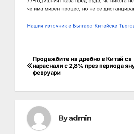
77-годишният каза пред съда, че никога не
че има мирен процес, но не се дистанцира
Нашия източник е Българо-Китайска Търг
Продажбите на дребно в Китай са
Post
нараснали с 2,8% през периода ян
navigation
февруари
By
admin