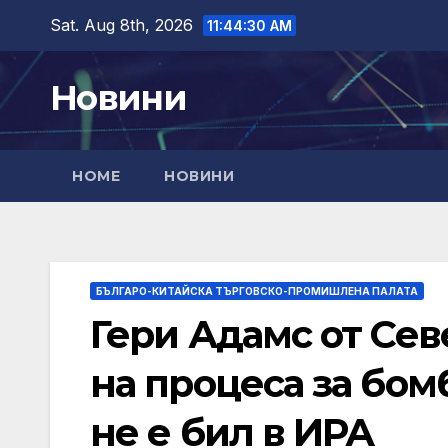
Skip
Sat. Aug 8th, 2026
11:44:31 AM
to
content
Новини
HOME
НОВИНИ
БЪЛГАРО-КИТАЙСКА ТЪРГОВСКО-ПРОМИШЛЕНА ПАЛАТА
Гери Адамс от Се
на процеса за бом
не е бил в ИРА