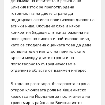
динамика на събитията в региона на
Близкия изток бе препотвърдена
готовността на двете страни да
поддържат активен политически диалог на
всички нива. Обсъдени бяха и някои
конкретни бъдещи стъпки за размяна на
посещения на високо и най-високо ниво,
като бе споделена оценката това да даде
допълнителен импулс на приятелските
връзки между двете страни и на
ползотворното сътрудничество в
отделните области от взаимен интерес.
В хода на разговора, българската страна
открои ключовата роля на Хашемитско
кралство на Йордания за постигането на
траен мир в района на Близкия изток.