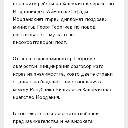
външните работи на Хашемитско кралство
Йордания д-р Айман ал-Сафади.
Йорданският първи дипломат поздрави
министър Георг Георгиев по повод
назначаването му на този
високоотговорен пост.
От своя страна министър Георгиев
окачестви инициирания разговор като
израз на значимостта, която двете страни
отдават на бъдещето на отношенията
между Република България и Хашемитско
кралство Йордания.
В контекста на сериозните глобални
предизвикателства и на високата