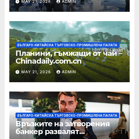
MAY 21, 2026
ADMIN
екосистема в Китай
БЪЛГАРО-КИТАЙСКА ТЪРГОВСКО-ПРОМИШЛЕНА ПАЛАТА
Планини, гъмжащи от чай –
Chinadaily.com.cn
MAY 21, 2026
ADMIN
БЪЛГАРО-КИТАЙСКА ТЪРГОВСКО-ПРОМИШЛЕНА ПАЛАТА
Връзките на затворения
банкер развалят