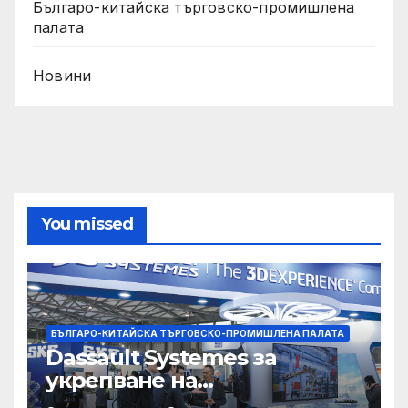
Българо-китайска търговско-промишлена
палата
Новини
You missed
БЪЛГАРО-КИТАЙСКА ТЪРГОВСКО-ПРОМИШЛЕНА ПАЛАТА
Dassault Systemes за
укрепване на
изграждането на AI