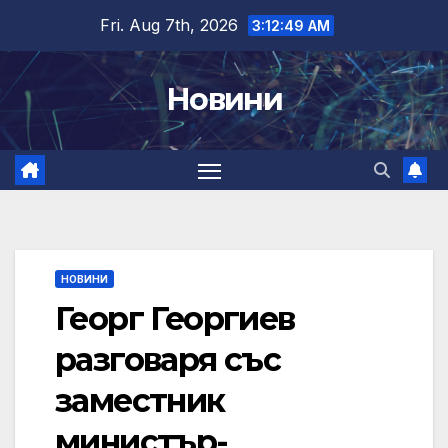
Skip
Fri. Aug 7th, 2026
3:12:50 AM
to
content
Новини
НОВИНИ
Георг Георгиев
разговаря със
заместник
министър-