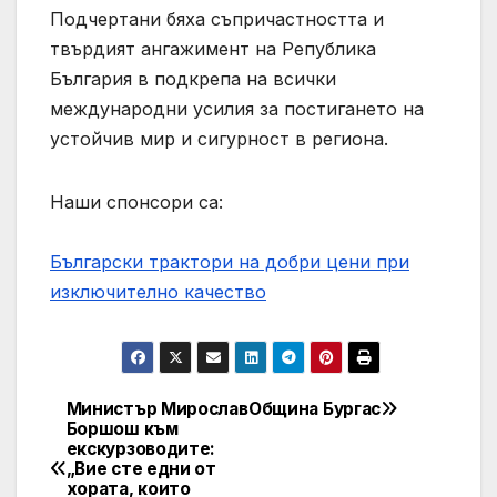
Подчертани бяха съпричастността и
твърдият ангажимент на Република
България в подкрепа на всички
международни усилия за постигането на
устойчив мир и сигурност в региона.
Наши спонсори са:
Български трактори на добри цени при
изключително качество
Министър Мирослав
Община Бургас
Post
Боршош към
екскурзоводите:
navigation
„Вие сте едни от
хората, които