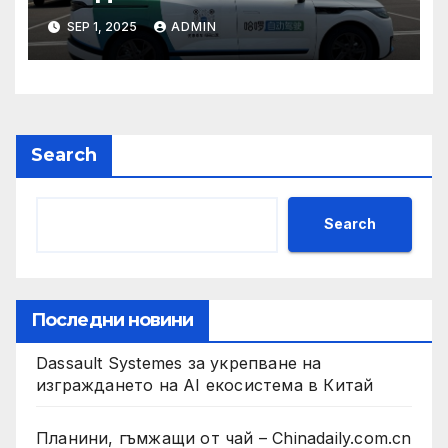
техните треньори имат
SEP 1, 2025
ADMIN
нужда от нашата подкрепа
и ние ще им я осигурим
Search
Search
Последни новини
Dassault Systemes за укрепване на
изграждането на AI екосистема в Китай
Планини, гъмжащи от чай – Chinadaily.com.cn