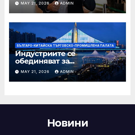
надеждите на Флавио
MAY 21, 2026
ADMIN
Болсонаро за президент на
Бразилия
БЪЛГАРО-КИТАЙСКА ТЪРГОВСКО-ПРОМИШЛЕНА ПАЛАТА
Индустриите се
обединяват за
висококачествен растеж на
MAY 21, 2026
ADMIN
културния и
туристическия сектор
Новини