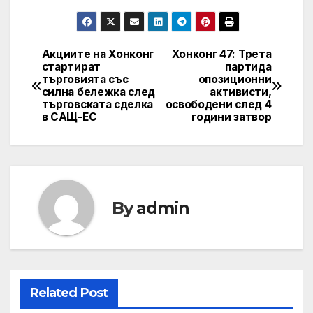
Акциите на Хонконг
Хонконг 47: Трета
Post
стартират
партида
търговията със
опозиционни
navigation
силна бележка след
активисти,
търговската сделка
освободени след 4
в САЩ-ЕС
години затвор
By
admin
Related Post