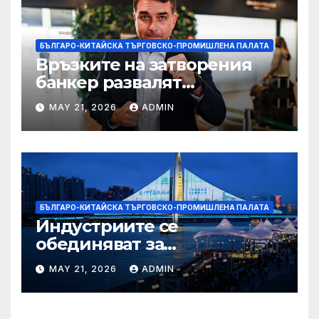
БЪЛГАРО-КИТАЙСКА ТЪРГОВСКО-ПРОМИШЛЕНА ПАЛАТА
Връзките на затворения
банкер развалят
надеждите на Флавио
MAY 21, 2026
ADMIN
Болсонаро за президент на
Бразилия
БЪЛГАРО-КИТАЙСКА ТЪРГОВСКО-ПРОМИШЛЕНА ПАЛАТА
Индустриите се
обединяват за
висококачествен растеж на
MAY 21, 2026
ADMIN
културния и
туристическия сектор