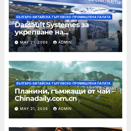
БЪЛГАРО-КИТАЙСКА ТЪРГОВСКО-ПРОМИШЛЕНА ПАЛАТА
Dassault Systemes за
укрепване на
изграждането на AI
MAY 21, 2026
ADMIN
екосистема в Китай
БЪЛГАРО-КИТАЙСКА ТЪРГОВСКО-ПРОМИШЛЕНА ПАЛАТА
Планини, гъмжащи от чай –
Chinadaily.com.cn
MAY 21, 2026
ADMIN