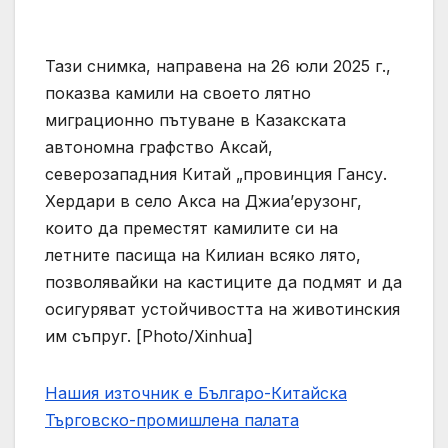
Тази снимка, направена на 26 юли 2025 г.,
показва камили на своето лятно
миграционно пътуване в Казакската
автономна графство Аксай,
северозападния Китай „провинция Гансу.
Хердари в село Акса на Джиа’ерузонг,
които да преместят камилите си на
летните пасища на Килиан всяко лято,
позволявайки на кастиците да подмят и да
осигуряват устойчивостта на животинския
им съпруг. [Photo/Xinhua]
Нашия източник е Българо-Китайска
Търговско-промишлена палaта