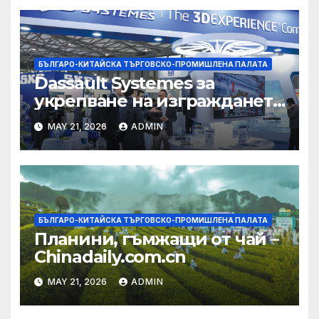
БЪЛГАРО-КИТАЙСКА ТЪРГОВСКО-ПРОМИШЛЕНА ПАЛАТА
Dassault Systemes за
укрепване на изграждането
на AI екосистема в Китай
MAY 21, 2026
ADMIN
БЪЛГАРО-КИТАЙСКА ТЪРГОВСКО-ПРОМИШЛЕНА ПАЛАТА
Планини, гъмжащи от чай –
Chinadaily.com.cn
MAY 21, 2026
ADMIN