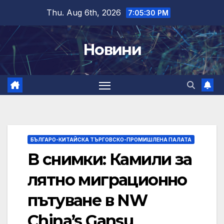
Skip
Thu. Aug 6th, 2026
7:05:30 PM
to
content
Новини
БЪЛГАРО-КИТАЙСКА ТЪРГОВСКО-ПРОМИШЛЕНА ПАЛАТА
В снимки: Камили за
лятно миграционно
пътуване в NW
China’s Gansu