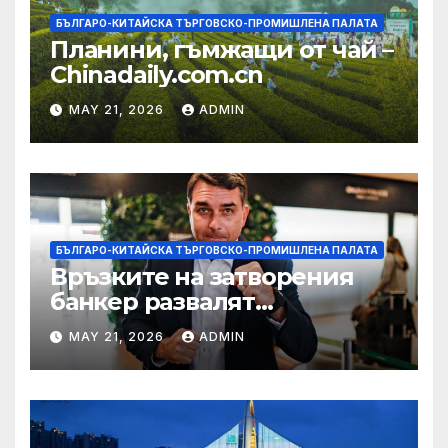
БЪЛГАРО-КИТАЙСКА ТЪРГОВСКО-ПРОМИШЛЕНА ПАЛАТА
Планини, гъмжащи от чай –
Chinadaily.com.cn
MAY 21, 2026
ADMIN
БЪЛГАРО-КИТАЙСКА ТЪРГОВСКО-ПРОМИШЛЕНА ПАЛАТА
Връзките на затворения
банкер развалят
надеждите на Флавио
MAY 21, 2026
ADMIN
Болсонаро за президент на
Бразилия