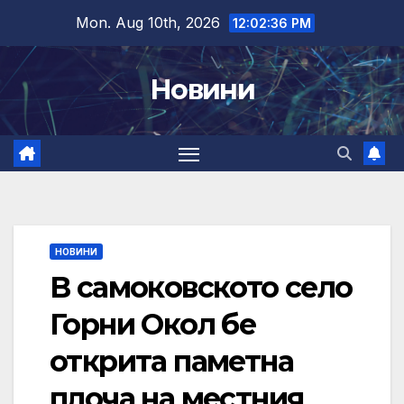
Skip
Mon. Aug 10th, 2026
12:02:37 PM
to
content
Новини
НОВИНИ
В самоковското село
Горни Окол бе
открита паметна
плоча на местния