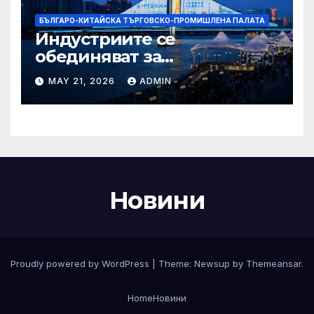
БЪЛГАРО-КИТАЙСКА ТЪРГОВСКО-ПРОМИШЛЕНА ПАЛАТА
Индустриите се
обединяват за
висококачествен растеж на
MAY 21, 2026
ADMIN
културния и
туристическия сектор
Новини
Proudly powered by WordPress
|
Theme:
Newsup
by
Themeansar
.
Home
Новини