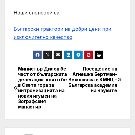
Наши спонсори са:
Български трактори на добри цени при
изключително качество
Министър Дилов бе
Посещение на
Post
част от българската
Агнешка Бертман-
делегация, която бе
Вежховска в КМНЦ –
navigation
в Света гора за
Българска академия
интронизацията на
на науките
новия игумен на
Зографския
манастир