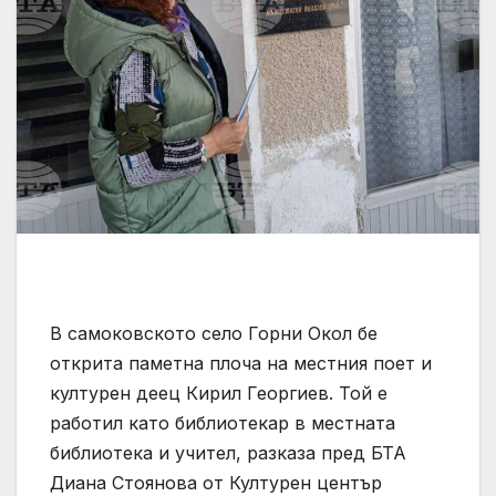
В самоковското село Горни Окол бе
открита паметна плоча на местния поет и
културен деец Кирил Георгиев. Той е
работил като библиотекар в местната
библиотека и учител, разказа пред БТА
Диана Стоянова от Културен център